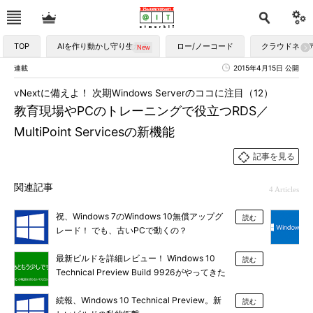
TOP
AIを作り動かし守り生かす
ロー/ノーコード
クラウドネイ
連載
2015年4月15日 公開
vNextに備えよ！ 次期Windows Serverのココに注目（12）
教育現場やPCのトレーニングで役立つRDS／
MultiPoint Servicesの新機能
記事を見る
関連記事
4 Articles
祝、Windows 7のWindows 10無償アップグ
読む
レード！ でも、古いPCで動くの？
最新ビルドを詳細レビュー！ Windows 10
読む
Technical Preview Build 9926がやってきた
続報、Windows 10 Technical Preview。新
読む