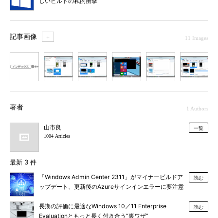
しいビルドの私的衝撃
記事画像
＋
11 Images
1
2
3
4
5
6
7
著者
1 Authors
山市良
一覧
1004 Articles
最新 3 件
「Windows Admin Center 2311」がマイナービルドア
読む
ップデート、更新後のAzureサインインエラーに要注意
長期の評価に最適なWindows 10／11 Enterprise
読む
Evaluationともっと長く付き合う“裏ワザ”