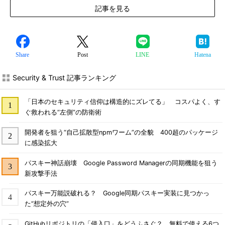
記事を見る
Share
Post
LINE
Hatena
Security & Trust 記事ランキング
「日本のセキュリティ信仰は構造的にズレてる」 コスパよく、す
ぐ救われる“左側”の防衛術
開発者を狙う“自己拡散型npmワーム”の全貌 400超のパッケージ
に感染拡大
パスキー神話崩壊 Google Password Managerの同期機能を狙う
新攻撃手法
パスキー万能説破れる？ Google同期パスキー実装に見つかっ
た“想定外の穴”
GitHubリポジトリの「侵入口」をどうふさぐ？ 無料で使える6つ