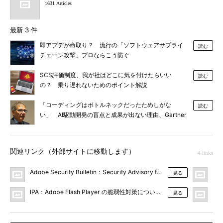
1631 Articles
最新 3 件
即アプデが命取り？ 流行の「ソフトウェアサプライ
読む
チェーン攻撃」プロならこう防ぐ
SCS評価制度、我が社はどこに気を付けたらいい
読む
の？ 乗り遅れないためのポイント解説
「コーディングはボトルネックだったためしがな
読む
い」 AI駆動開発の盲点と成果が出ない理由、Gartner
が明かす
関連リンク（外部サイトに移動します）
4 links
Adobe Security Bulletin：Security Advisory for Adobe Flash Player
ソフ
見る
IPA：Adobe Flash Player の脆弱性対策について(APSA15-04)(CVE-20
トレ
見る