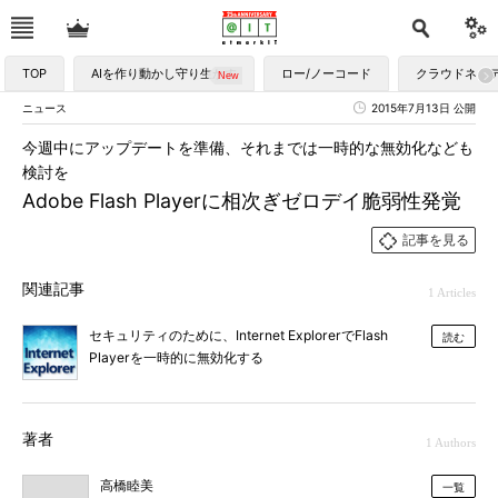
TOP
AIを作り動かし守り生かす
ロー/ノーコード
クラウドネイ
ニュース
2015年7月13日 公開
今週中にアップデートを準備、それまでは一時的な無効化なども
検討を
Adobe Flash Playerに相次ぎゼロデイ脆弱性発覚
記事を見る
関連記事
1 Articles
セキュリティのために、Internet ExplorerでFlash
読む
Playerを一時的に無効化する
著者
1 Authors
高橋睦美
一覧