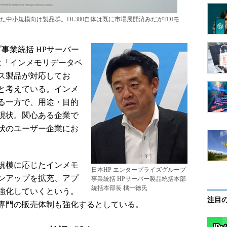
中小規模向け製品群。DL380自体は既に市場展開済みだがTDIモ
事業統括 HPサーバー
は「インメモリデータベ
ス製品が対応してお
と考えている。インメ
る一方で、用途・目的
現状。関心ある企業で
状のユーザー企業にお
規模に応じたインメモ
日本HP エンタープライズグループ
ンアップを拡充、アプ
事業統括 HPサーバー製品統括本部
統括本部長 橘一徳氏
強化していくという。
注目
専門の販売体制も強化するとしている。