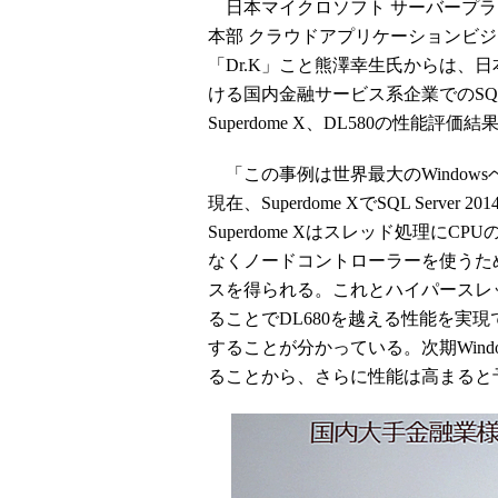
日本マイクロソフト サーバープラ
本部 クラウドアプリケーションビジ
「Dr.K」こと熊澤幸生氏からは、
ける国内金融サービス系企業でのSQL Ser
Superdome X、DL580の性能評
「この事例は世界最大のWindow
現在、Superdome XでSQL Serve
Superdome Xはスレッド処理にC
なくノードコントローラーを使うた
スを得られる。これとハイパースレ
ることでDL680を越える性能を実
することが分かっている。次期Windo
ることから、さらに性能は高まると