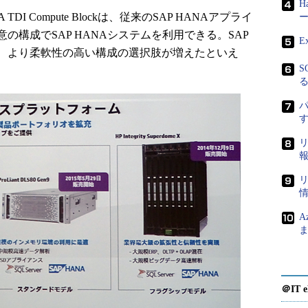
H
HANA TDI Compute Blockは、従来のSAP HANAアプライ
ー
構成でSAP HANAシステムを利用できる。SAP
E
で、より柔軟性の高い構成の選択肢が増えたといえ
S
A
＠IT e