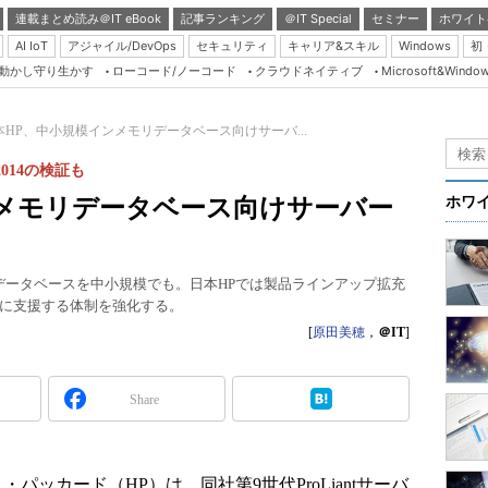
連載まとめ読み＠IT eBook
記事ランキング
＠IT Special
セミナー
ホワイト
AI IoT
アジャイル/DevOps
セキュリティ
キャリア&スキル
Windows
初
り動かし守り生かす
ローコード/ノーコード
クラウドネイティブ
Microsoft&Windo
Server & Storage
HTML5 + UX
本HP、中小規模インメモリデータベース向けサーバ...
Smart & Social
 2014の検証も
Coding Edge
ンメモリデータベース向けサーバー
ホワ
Java Agile
Database Expert
インメモリデータベースを中小規模でも。日本HPでは製品ラインアップ拡充
Linux ＆ OSS
に支援する体制を強化する。
Master of IP Networ
[
原田美穂
，
＠IT
]
Security & Trust
Share
Test & Tools
Insider.NET
ブログ
・パッカード（HP）は、同社第9世代ProLiantサーバ