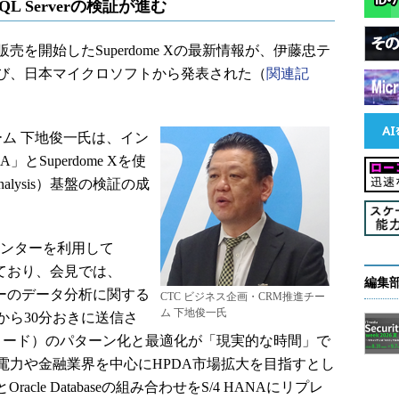
／SQL Serverの検証が進む
売を開始したSuperdome Xの最新情報が、伊藤忠テ
よび、日本マイクロソフトから発表された（
関連記
ーム 下地俊一氏は、イン
とSuperdome Xを使
a Analysis）基盤の検証の成
センターを利用して
ており、会見では、
編集
ーのデータ分析に関する
CTC ビジネス企画・CRM推進チー
ム 下地俊一氏
から30分おきに送信さ
レコード）のパターン化と最適化が「現実的な時間」で
電力や金融業界を中心にHPDA市場拡大を目指すとし
acle Databaseの組み合わせをS/4 HANAにリプレ