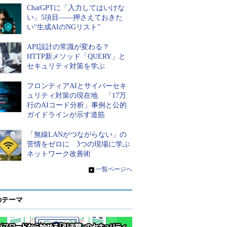
ChatGPTに「入力してはいけな
い」5項目――押さえておきた
い“生成AIのNGリスト”
API設計の常識が変わる？
HTTP新メソッド「QUERY」と
セキュリティ対策を学ぶ
フロンティアAIとサイバーセキ
ュリティ対策の現在地 「17万
行のAIコード分析」事例と公的
ガイドラインが示す道筋
「無線LANがつながらない」の
苦情をゼロに 3つの現場に学ぶ
ネットワーク改善術
»
一覧ページへ
のテーマ