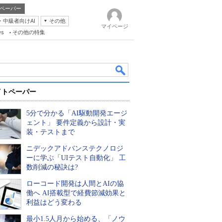
ペーパー
・中級者向けAI
その他
マイページ
ws
その他の特集
イトペーパー
5分で分かる「AI駆動開発エージ
ェント」 要件定義から設計・実
装・テストまで
ニデックアドバンステクノロジ
k
ーに学ぶ「UIテスト自動化」 工
数削減の秘訣は?
ローコード開発は人間とAIの協
働へ AI搭載型で経費節減効果と
利益はどう変わる
最小1.5人月から始める、「ノウ