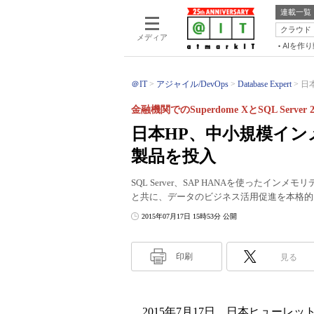
連載一覧
クラウド
メディア
AIを作
＠IT
アジャイル/DevOps
Database Expert
日
金融機関でのSuperdome XとSQL Server
日本HP、中小規模イ
製品を投入
SQL Server、SAP HANAを使った
と共に、データのビジネス活用促進を本格的
2015年07月17日 15時53分 公開
印刷
見る
2015年7月17日、日本ヒューレット