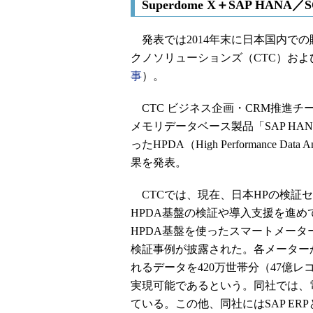
Superdome X＋SAP HANA
発表では2014年末に日本国内での販
クノソリューションズ（CTC）お
事
）。
CTC ビジネス企画・CRM推進チ
メモリデータベース製品「SAP HANA」
ったHPDA（High Performance Dat
果を発表。
CTCでは、現在、日本HPの検証
HPDA基盤の検証や導入支援を進め
HPDA基盤を使ったスマートメータ
検証事例が披露された。各メーター
れるデータを420万世帯分（47億
実現可能であるという。同社では、
ている。この他、同社にはSAP ERPとOr