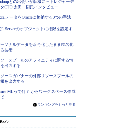
adoopとの出会いが転機に～トレジャーデ
タCTO 太田一樹氏インタビュー
xcelデータをOracleに格納する3つの手法
QL Serverのオブジェクトに権限を設定す
る
パーソナルデータを暗号化したまま匿名化
する技術
リソースプールのアフィニティに関する情
報を出力する
リソースガバナーの外部リソースプールの
情報を出力する
zure MLって何？ からワークスペース作成
まで
»
ランキングをもっと見る
Book