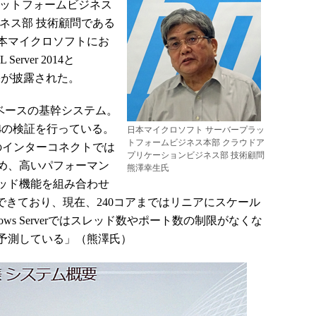
ットフォームビジネス
ネス部 技術顧問である
日本マイクロソフトにお
ver 2014と
価結果が披露された。
sベースの基幹システム。
r 2014の検証を行っている。
日本マイクロソフト サーバープラッ
トフォームビジネス本部 クラウドア
PUのインターコネクトでは
プリケーションビジネス部 技術顧問
め、高いパフォーマン
熊澤幸生氏
ッド機能を組み合わせ
現できており、現在、240コアまではリニアにスケール
ws Serverではスレッド数やポート数の制限がなくな
予測している」（熊澤氏）