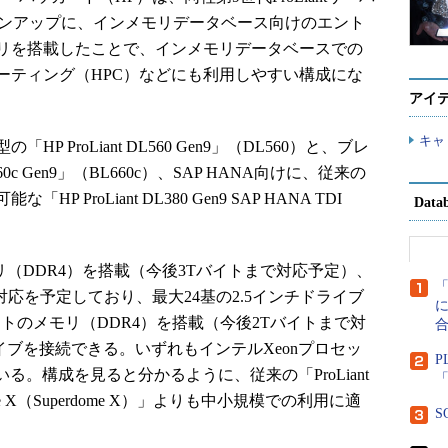
9」のラインアップに、インメモリデータベース向けのエント
リを搭載したことで、インメモリデータベースでの
ーティング（HPC）などにも利用しやすい構成にな
アイ
キャ
ProLiant DL560 Gen9」（DL560）と、ブレ
660c Gen9」（BL660c）、SAP HANA向けに、従来の
ProLiant DL380 Gen9 SAP HANA TDI
Dat
モリ（DDR4）を搭載（今後3Tバイトまで対応予定）、
対応を予定しており、最大24基の2.5インチドライブ
に
バイトのメモリ（DDR4）を搭載（今後2Tバイトまで対
イブを接続できる。いずれもインテルXeonプロセッ
P
している。構成を見ると分かるように、従来の「ProLiant
「
perdome X（Superdome X）」よりも中小規模での利用に適
S