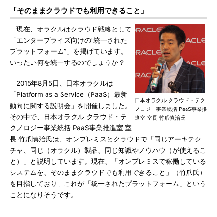
「そのままクラウドでも利用できること」
現在、オラクルはクラウド戦略として
「エンタープライズ向けの“統一された
プラットフォーム”」を掲げています。
いったい何を統一するのでしょうか？
2015年8月5日、日本オラクルは
「Platform as a Service（PaaS）最新
日本オラクル クラウド・テク
動向に関する説明会」を開催しました。
ノロジー事業統括 PaaS事業推
その中で、日本オラクル クラウド・テ
進室 室長 竹爪慎治氏
クノロジー事業統括 PaaS事業推進室 室
長 竹爪慎治氏は、オンプレミスとクラウドで「同じアーキテク
チャ、同じ（オラクル）製品、同じ知識やノウハウ（が使えるこ
と）」と説明しています。現在、「オンプレミスで稼働している
システムを、そのままクラウドでも利用できること」（竹爪氏）
を目指しており、これが「統一されたプラットフォーム」という
ことになりそうです。