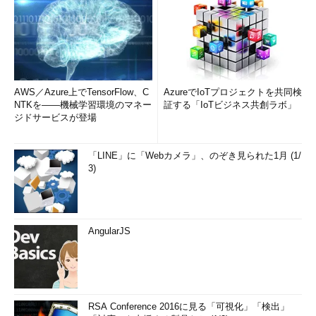
AWS／Azure上でTensorFlow、C
AzureでIoTプロジェクトを共同検
NTKを――機械学習環境のマネー
証する「IoTビジネス共創ラボ」
ジドサービスが登場
「LINE」に「Webカメラ」、のぞき見られた1月 (1/
3)
AngularJS
RSA Conference 2016に見る「可視化」「検出」