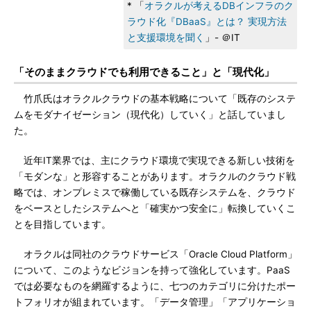
* 「
オラクルが考えるDBインフラのク
ラウド化『DBaaS』とは？ 実現方法
と支援環境を聞く
」- ＠IT
「そのままクラウドでも利用できること」と「現代化」
竹爪氏はオラクルクラウドの基本戦略について「既存のシステ
ムをモダナイゼーション（現代化）していく」と話していまし
た。
近年IT業界では、主にクラウド環境で実現できる新しい技術を
「モダンな」と形容することがあります。オラクルのクラウド戦
略では、オンプレミスで稼働している既存システムを、クラウド
をベースとしたシステムへと「確実かつ安全に」転換していくこ
とを目指しています。
オラクルは同社のクラウドサービス「Oracle Cloud Platform」
について、このようなビジョンを持って強化しています。PaaS
では必要なものを網羅するように、七つのカテゴリに分けたポー
トフォリオが組まれています。「データ管理」「アプリケーショ