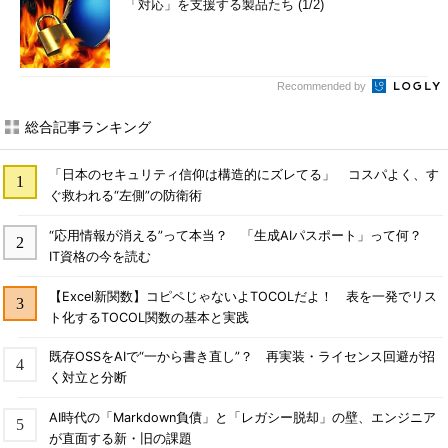
「対応」を支援する製品たち (1/2)
Recommended by
総合記事ランキング
「日本のセキュリティ信仰は構造的にズレてる」 コスパよく、す
ぐ救われる“左側”の防衛術
“応用情報が消える”って本当？ 「生成AIパスポート」って何？
IT資格の今を読む
【Excel新関数】コピペじゃないよTOCOLだよ！ 表を一発でリス
ト化するTOCOL関数の基本と実践
既存OSSをAIで“一から書き直し”？ 再実装・ライセンス回避が招
く対立と分断
AI時代の「Markdown負債」と「レガシー脱却」の壁、エンジニア
が直面する新・旧の課題