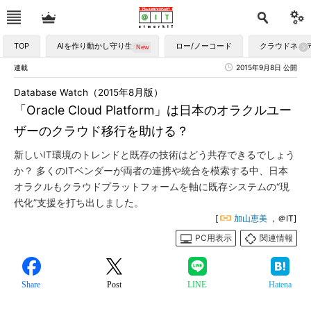
TOP
AIを作り動かし守り生かす
ロー/ノーコード
クラウドネイ
連載
2015年9月8日 公開
Database Watch（2015年8月版）
「Oracle Cloud Platform」は日本のオラクルユー
ザーのクラウド移行を助ける？
新しいIT環境のトレンドと既存の技術はどう共存できるでしょう
か？ 多くのITベンダーが両者の連携や統合を模索する中、日本
オラクルもクラウドプラットフォームを軸に既存システムの“現
代化”支援を打ち出しました。
[
加山恵美
，＠IT]
PC用表示
関連情報
Share
Post
LINE
Hatena