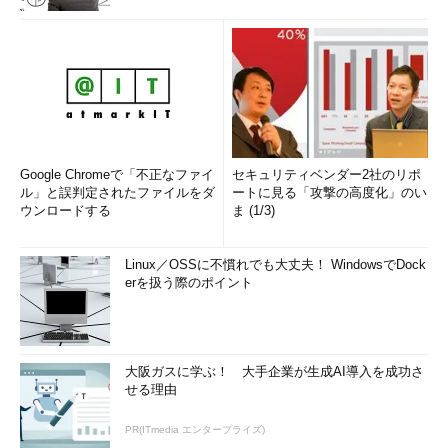
Google Chromeで「不正なファイ
セキュリティベンダー2社のリポ
ル」と誤判定されたファイルをダ
ートに見る「攻撃の高度化」のい
ウンロードする
ま (1/3)
Linux／OSSに不慣れでも大丈夫！ WindowsでDock
erを扱う際のポイント
大阪ガスに学ぶ！ 大手企業が生成AI導入を成功さ
せる理由
PR(ITmedia エンタープライズ)