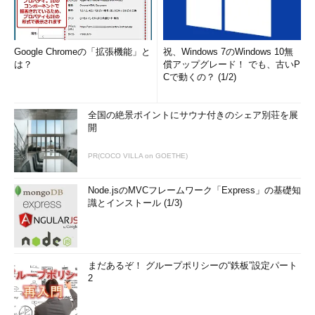
Google Chromeの「拡張機能」と
祝、Windows 7のWindows 10無
は？
償アップグレード！ でも、古いP
Cで動くの？ (1/2)
全国の絶景ポイントにサウナ付きのシェア別荘を展
開
PR(COCO VILLA on GOETHE)
Node.jsのMVCフレームワーク「Express」の基礎知
識とインストール (1/3)
まだあるぞ！ グループポリシーの“鉄板”設定パート
2