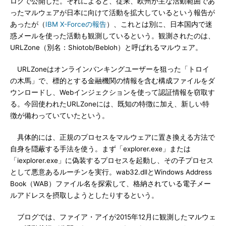
ログで公開した。それによると、従来、欧州が主な活動範囲であ
ったマルウェアが日本に向けて活動を拡大しているという報告が
あったが（
IBM X-Forceの報告
）、これとは別に、日本国内で迷
惑メールを使った活動も観測しているという。観測されたのは、
URLZone（別名：Shiotob/Bebloh）と呼ばれるマルウェア。
URLZoneはオンラインバンキングユーザーを狙った「トロイ
の木馬」で、標的とする金融機関の情報を含む構成ファイルをダ
ウンロードし、Webインジェクションを使って認証情報を窃取す
る。今回使われたURLZoneには、既知の特徴に加え、新しい特
徴が備わっていていたという。
具体的には、正規のプロセスをマルウェアに置き換える方法で
自身を隠蔽する手法を使う。まず「explorer.exe」または
「iexplorer.exe」に偽装するプロセスを起動し、その子プロセス
として悪意あるルーチンを実行。wab32.dllとWindows Address
Book（WAB）ファイル名を探索して、格納されている電子メー
ルアドレスを摂取しようとしたりするという。
ブログでは、ファイア・アイが2015年12月に観測したマルウェ