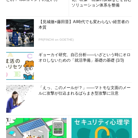
ソリューション体系を整備
【見城徹×藤田晋】AI時代でも変わらない経営者の
本質
PR(FINCHI on GOETHE)
ギョーカイ研究、自己分析――いざという時にオロ
オロしないための「就活準備」基礎の基礎 (1/3)
「えっ、このメールが？」――マトモな文面のメー
ルに攻撃が仕込まれるばらまき型攻撃に注意