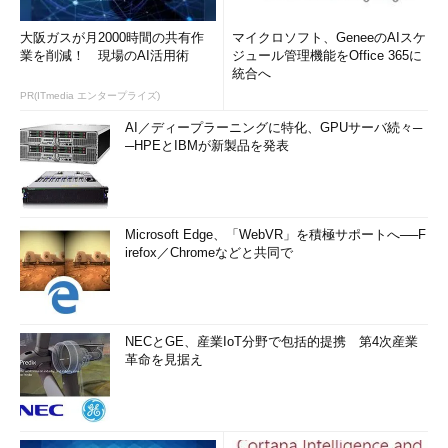
大阪ガスが月2000時間の共有作
マイクロソフト、GeneeのAIスケ
業を削減！ 現場のAI活用術
ジュール管理機能をOffice 365に
統合へ
PR(ITmedia エンタープライズ)
AI／ディープラーニングに特化、GPUサーバ続々─
─HPEとIBMが新製品を発表
Microsoft Edge、「WebVR」を積極サポートへ──F
irefox／Chromeなどと共同で
NECとGE、産業IoT分野で包括的提携 第4次産業
革命を見据え