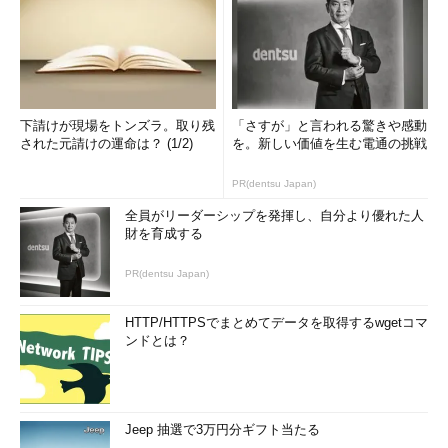
下請けが現場をトンズラ。取り残
「さすが」と言われる驚きや感動
された元請けの運命は？ (1/2)
を。新しい価値を生む電通の挑戦
PR(dentsu Japan)
全員がリーダーシップを発揮し、自分より優れた人
財を育成する
PR(dentsu Japan)
HTTP/HTTPSでまとめてデータを取得するwgetコマ
ンドとは？
Jeep 抽選で3万円分ギフト当たる