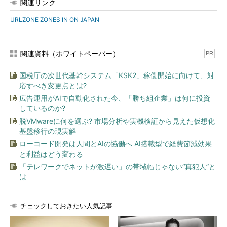
関連リンク
URLZONE ZONES IN ON JAPAN
関連資料（ホワイトペーパー）
PR
国税庁の次世代基幹システム「KSK2」稼働開始に向けて、対
応すべき変更点とは?
広告運用がAIで自動化された今、「勝ち組企業」は何に投資
しているのか?
脱VMwareに何を選ぶ? 市場分析や実機検証から見えた仮想化
基盤移行の現実解
ローコード開発は人間とAIの協働へ AI搭載型で経費節減効果
と利益はどう変わる
「テレワークでネットが激遅い」の帯域幅じゃない“真犯人”と
は
チェックしておきたい人気記事