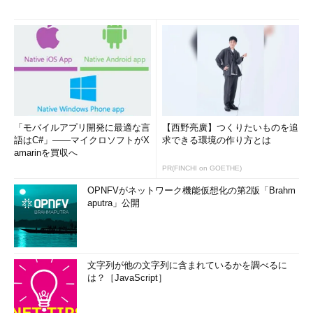
「モバイルアプリ開発に最適な言
【西野亮廣】つくりたいものを追
語はC#」――マイクロソフトがX
求できる環境の作り方とは
amarinを買収へ
PR(FINCHI on GOETHE)
OPNFVがネットワーク機能仮想化の第2版「Brahm
aputra」公開
文字列が他の文字列に含まれているかを調べるに
は？［JavaScript］