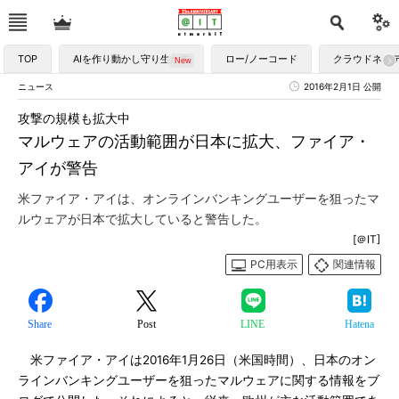
TOP
AIを作り動かし守り生かす
ロー/ノーコード
クラウドネイ
ニュース
2016年2月1日 公開
攻撃の規模も拡大中
マルウェアの活動範囲が日本に拡大、ファイア・
アイが警告
米ファイア・アイは、オンラインバンキングユーザーを狙ったマ
ルウェアが日本で拡大していると警告した。
[＠IT]
PC用表示
関連情報
Share
Post
LINE
Hatena
米ファイア・アイは2016年1月26日（米国時間）、日本のオン
ラインバンキングユーザーを狙ったマルウェアに関する情報をブ