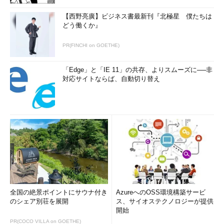
【西野亮廣】ビジネス書最新刊『北極星 僕たちは
どう働くか』
PR(FINCHI on GOETHE)
「Edge」と「IE 11」の共存、よりスムーズに──非
対応サイトならば、自動切り替え
全国の絶景ポイントにサウナ付き
AzureへのOSS環境構築サービ
のシェア別荘を展開
ス、サイオステクノロジーが提供
開始
PR(COCO VILLA on GOETHE)