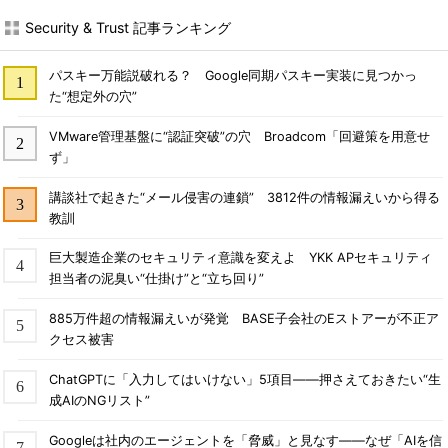
Security & Trust 記事ランキング
パスキー万能説破れる？ Google同期パスキー実装に見つかっ
た“想定外の穴”
VMware管理基盤に“認証突破”の穴 Broadcom「回避策を用意せ
ず」
講談社で起きた“メール侵害の連鎖” 3812件の情報漏えいから得る
教訓
巨大製造企業のセキュリティ意識を変えよ YKK APセキュリティ
担当者の泥臭い“仕掛け”と“立ち回り”
885万件超の情報漏えいが発覚 BASE子会社のEストアーが不正ア
クセス被害
ChatGPTに「入力してはいけない」5項目――押さえておきたい“生
成AIのNGリスト”
Googleは社内のエージェントを「脅威」と見なす――なぜ「AIを信