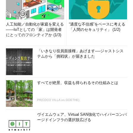
人工知能／自動化が家庭を変える
“適度な不信感”をベースに考える
――IoTとしての「家」は開発者
「人間のセキュリティ」 (1/2)
にとってのフロンティアか (1/3)
「いきなり役員面接権」あげます──ジャストシス
テムから「挑戦状」が届きました
すべてが絶景、収益も得られるその仕組みとは
PR(COCO VILLA on GOETHE)
ヴイエムウェア、Virtual SAN強化でハイパーコンバ
ージドインフラの選択肢広げる