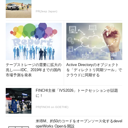
PR(Jeep Japan)
テープストレージの需要に拡大の
Active Directoryのオブジェクト
兆し――IDC、2019年までの国内
を「ディレクトリ同期ツール」で
市場予測を発表
クラウドに同期する
FINCHI主催「IVS2026」トークセッションが話題
に！
PR(FINCHI on GOETHE)
米IBM、約50のコードをオープンソース化するdevel
operWorks Openを開設