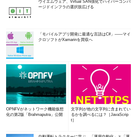
ヴイエムウェア、Virtual SAN強化でハイパーコンバ
ージドインフラの選択肢広げる
「モバイルアプリ開発に最適な言語はC#」――マイ
クロソフトがXamarinを買収へ
OPNFVがネットワーク機能仮想
文字列が他の文字列に含まれてい
化の第2版「Brahmaputra」公開
るかを調べるには？［JavaScrip
t］
自動運転トラクターに学ぶ、「運用自動化」と「運