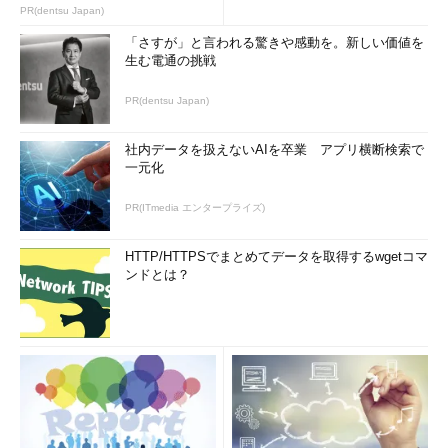
PR(dentsu Japan)
「さすが」と言われる驚きや感動を。新しい価値を
生む電通の挑戦
PR(dentsu Japan)
社内データを扱えないAIを卒業 アプリ横断検索で
一元化
PR(ITmedia エンタープライズ)
HTTP/HTTPSでまとめてデータを取得するwgetコマ
ンドとは？