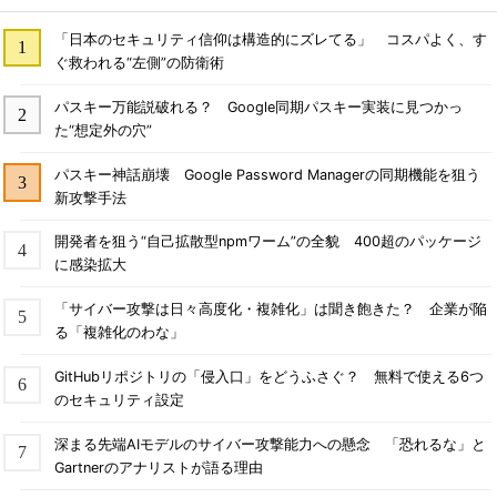
「日本のセキュリティ信仰は構造的にズレてる」 コスパよく、す
ぐ救われる“左側”の防衛術
パスキー万能説破れる？ Google同期パスキー実装に見つかっ
た“想定外の穴”
パスキー神話崩壊 Google Password Managerの同期機能を狙う
新攻撃手法
開発者を狙う“自己拡散型npmワーム”の全貌 400超のパッケージ
に感染拡大
「サイバー攻撃は日々高度化・複雑化」は聞き飽きた？ 企業が陥
る「複雑化のわな」
GitHubリポジトリの「侵入口」をどうふさぐ？ 無料で使える6つ
のセキュリティ設定
深まる先端AIモデルのサイバー攻撃能力への懸念 「恐れるな」と
Gartnerのアナリストが語る理由