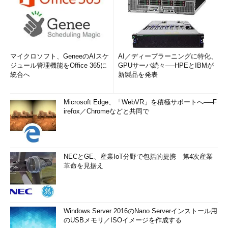
マイクロソフト、GeneeのAIスケ
AI／ディープラーニングに特化、
ジュール管理機能をOffice 365に
GPUサーバ続々──HPEとIBMが
統合へ
新製品を発表
Microsoft Edge、「WebVR」を積極サポートへ──F
irefox／Chromeなどと共同で
NECとGE、産業IoT分野で包括的提携 第4次産業
革命を見据え
Windows Server 2016のNano Serverインストール用
のUSBメモリ／ISOイメージを作成する