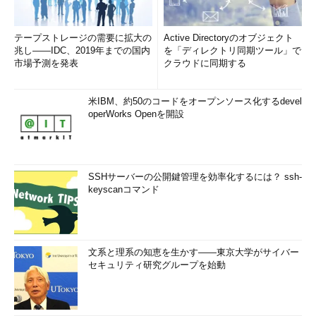
テープストレージの需要に拡大の
Active Directoryのオブジェクト
兆し――IDC、2019年までの国内
を「ディレクトリ同期ツール」で
市場予測を発表
クラウドに同期する
米IBM、約50のコードをオープンソース化するdevel
operWorks Openを開設
SSHサーバーの公開鍵管理を効率化するには？ ssh-
keyscanコマンド
文系と理系の知恵を生かす――東京大学がサイバー
セキュリティ研究グループを始動