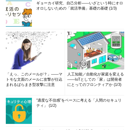
ギョーカイ研究、自己分析――いざという時にオロ
オロしないための「就活準備」基礎の基礎 (1/3)
「えっ、このメールが？」――マ
人工知能／自動化が家庭を変える
トモな文面のメールに攻撃が仕込
――IoTとしての「家」は開発者
まれるばらまき型攻撃に注意
にとってのフロンティアか (1/3)
“適度な不信感”をベースに考える「人間のセキュリ
ティ」 (1/2)