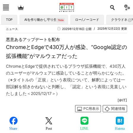
TOP
AIを作り動かし守り生かす
ロー/ノーコード
クラウドネイ
2025年12月22日 更新
ニュース
2025年12月16日 公開
悪意あるアップデートを配布
ChromeとEdgeで430万人が感染、“Google認定の
拡張機能”がマルウェアだった
ChromeとEdgeで提供されているブラウザ拡張機能で、430万人
のユーザーがマルウェアに感染していることが明らかになった。
（※タイトルの「正規」という表現について、解釈によっては一
部誤解を招きかねないと判断し、「認定」という表現に見直しい
たしました＜2025/12/17＞）
[＠IT]
PC用表示
関連情報
Share
Post
LINE
Hatena