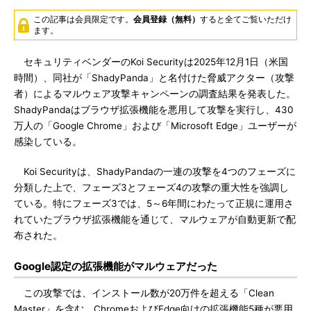
この記事は会員限定です。
会員登録（無料）
すると全てご覧いただけ
ます。
セキュリティベンダーのKoi Securityは2025年12月1日（米国
時間）、同社が「ShadyPanda」と名付けた脅威アクター（攻撃
者）によるマルウェア攻撃キャンペーンの調査結果を発表した。
ShadyPandaはブラウザ拡張機能を悪用して攻撃を実行し、430
万人の「Google Chrome」および「Microsoft Edge」ユーザーが
感染している。
Koi Securityは、ShadyPandaの一連の攻撃を4つのフェーズに
分類した上で、フェーズ3とフェーズ4の攻撃の重大性を強調し
ている。特にフェーズ3では、5～6年間にわたって正規に運用さ
れていたブラウザ拡張機能を通じて、マルウェアが自動更新で配
布された。
Google認定の拡張機能がマルウェアだった
この攻撃では、インストール数が20万件を超える「Clean
Master」を含む、ChromeおよびEdge向けの拡張機能5種が悪用