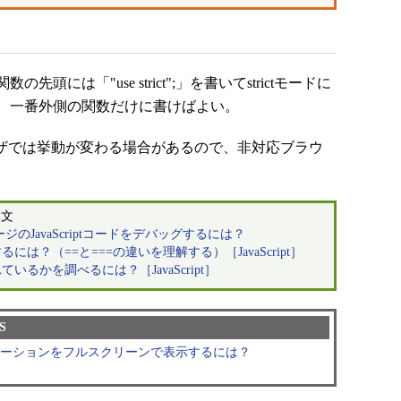
は「"use strict";」を書いてstrictモードに
、一番外側の関数だけに書けばよい。
ラウザでは挙動が変わる場合があるので、非対応ブラウ
構文
MLページのJavaScriptコードをデバッグするには？
は？（==と===の違いを理解する）［JavaScript］
るかを調べるには？［JavaScript］
S
lightアプリケーションをフルスクリーンで表示するには？