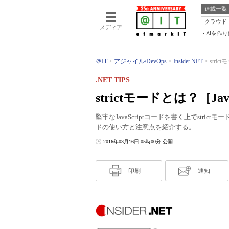
連載一覧
クラウド
メディア
AIを作
＠IT
アジャイル/DevOps
Insider.NET
stric
.NET TIPS
strictモードとは？［Java
堅牢なJavaScriptコードを書く上でstri
ドの使い方と注意点を紹介する。
2016年03月16日 05時00分 公開
印刷
通知