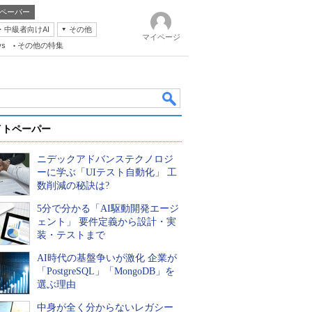
ペーパー
・中級者向けAI
その他
マイページ
ws
その他の特集
イトペーパー
ニデックアドバンステクノロジ
ーに学ぶ「UIテスト自動化」 工
数削減の秘訣は?
5分で分かる「AI駆動開発エージ
k
ェント」 要件定義から設計・実
装・テストまで
AI時代の基盤争いが激化 企業が
「PostgreSQL」「MongoDB」を
選ぶ理由
中身が全く分からないレガシー