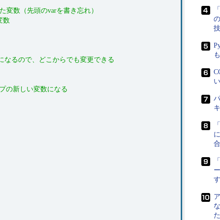
「
いた変数（先頭のvarを書き忘れ）
変数
P
プになるので、どこからでも変更できる
C
い
ープの新しい変数になる
パ
に
「