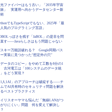
光ファイバーはもう古い」「2035年宇宙
の旅」 実運用へ向かうデータセンター新
技術
ythonでもTypeScriptでもない、2025年「最
も人気のプログラミング言語」
OBOLっぽさを残す「JaBOL」の是非を問
直す――Javaらしさはもう問題じゃない
スキー万能説破れる？ Google同期パス
キー実装に見つかった“想定外の穴”
「データのコピー」をやめて工数を8分の1
 古河電工は「100システムのデータ統
合」をどう実現？
1人1AI」のアプローチは破綻する――チ
ームでAI共有時のセキュリティ問題を解決
するベストプラクティス
アイリスオーヤマも悩んだ「無線LANがつ
ながりにくい」問題 何を変えて解決し
た？