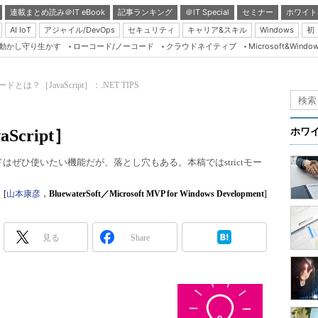
連載まとめ読み＠IT eBook
記事ランキング
＠IT Special
セミナー
ホワイト
AI IoT
アジャイル/DevOps
セキュリティ
キャリア&スキル
Windows
初
り動かし守り生かす
ローコード/ノーコード
クラウドネイティブ
Microsoft&Windo
Server & Storage
HTML5 + UX
tモードとは？［JavaScript］：.NET TIPS
Smart & Social
Coding Edge
Script］
ホワ
Java Agile
ctモードはぜひ使いたい機能だが、落とし穴もある。本稿ではstrictモー
Database Expert
Linux ＆ OSS
[
山本康彦
，
BluewaterSoft／Microsoft MVP for Windows Development
]
Master of IP Networ
Security & Trust
見る
Share
Test & Tools
Insider.NET
ブログ