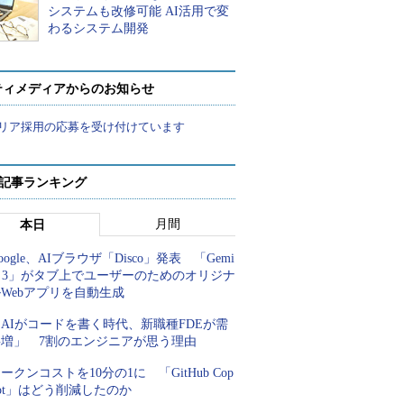
システムも改修可能 AI活用で変
わるシステム開発
ティメディアからのお知らせ
リア採用の応募を受け付けています
 記事ランキング
月間
本日
oogle、AIブラウザ「Disco」発表 「Gemi
i 3」がタブ上でユーザーのためのオリジナ
Webアプリを自動生成
AIがコードを書く時代、新職種FDEが需
要増」 7割のエンジニアが思う理由
ークンコストを10分の1に 「GitHub Cop
lot」はどう削減したのか