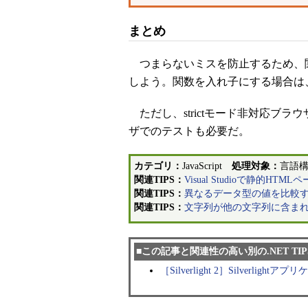
まとめ
つまらないミスを防止するため、関数の先頭に
しよう。関数を入れ子にする場合は
ただし、strictモード非対応ブ
ザでのテストも必要だ。
カテゴリ：
JavaScript
処理対象：
言語
関連TIPS：
Visual Studioで静的HT
関連TIPS：
異なるデータ型の値を比較するに
関連TIPS：
文字列が他の文字列に含まれてい
■この記事と関連性の高い別の.NET TIP
［Silverlight 2］Silver