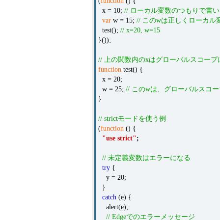
(
function
() {
x = 10;
// ローカル変数のつもりで書
var
w = 15;
// このwは正しくローカル
test();
// x=20, w=15
}());
// 上の関数内のxはグローバルスコー
function
test() {
x = 20;
w = 25;
// このwは、グローバルスコ
}
// strictモードを使う例
(
function
() {
"use strict"
;
// 未定義変数はエラーになる
try
{
y = 20;
}
catch
(e) {
alert(e);
// Edgeでのエラーメッセージ