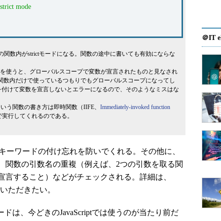
 strict mode
＠IT e
で、その関数内がstrictモードになる。関数の途中に書いても有効にならな
ま変数を使うと、グローバルスコープで変数が宣言されたものと見なされ
関数内だけで使っているつもりでもグローバルスコープになってし
ワードを付けて変数を宣言しないとエラーになるので、そのようなミスはな
));」という関数の書き方は即時関数（IIFE、
Immediately-invoked function
で実行してくれるのである。
varキーワードの付け忘れを防いでくれる。その他に、
、関数の引数名の重複（例えば、2つの引数を取る関
宣言すること）などがチェックされる。詳細は、
いただきたい。
ドは、今どきのJavaScriptでは使うのが当たり前だ