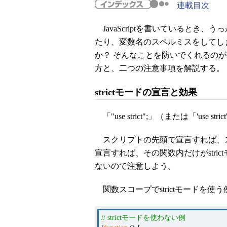
連載目次
JavaScriptを書いているとき
たり、変数名のスペルミスをしてし
か？ そんなことを防いでくれるのがs
方と、二つの注意事項を解説する。
strictモードの宣言と効果
「"use strict";」（または「'use 
スクリプトの先頭で宣言すれば、スク
宣言すれば、その関数内だけがstri
ないので注意しよう。
関数スコープでstrictモードを使
// strictモードを使わない例