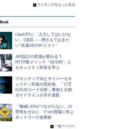
»
ランキングをもっと見る
Book
ChatGPTに「入力してはいけな
い」5項目――押さえておきた
い“生成AIのNGリスト”
API設計の常識が変わる？
HTTP新メソッド「QUERY」と
セキュリティ対策を学ぶ
フロンティアAIとサイバーセキ
ュリティ対策の現在地 「17万
行のAIコード分析」事例と公的
ガイドラインが示す道筋
「無線LANがつながらない」の
苦情をゼロに 3つの現場に学ぶ
ネットワーク改善術
»
一覧ページへ