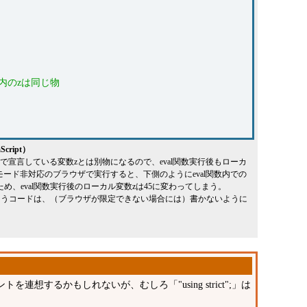
al内のzは同じ物
ript）
関数内で宣言している変数zとは別物になるので、eval関数実行後もローカ
ctモード非対応のブラウザで実行すると、下側のようにeval関数内での
め、eval関数実行後のローカル変数zは45に変わってしまう。
まうコードは、（ブラウザが限定できない場合には）書かないように
メントを連想するかもしれないが、むしろ「"using strict";」は