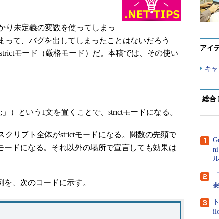
、うっかり未定義の変数を使ってしまっ
まって、バグを出してしまったことはないだろう
アイ
trictモード（厳格モード）だ。本稿では、その使い
キャ
総合
strict';」）という1文を置くことで、strictモードになる。
リプト全体がstrictモードになる。関数の先頭で
G
ctモードになる。それ以外の場所で宣言しても効果は
n
ル
「
う例を、次のコードに示す。
ト
i