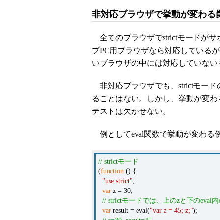
非対応ブラウザで挙動が変わる
全てのブラウザでstrictモード
プPC用ブラウザなら対応しているが、例
いブラウザの中には対応していない
非対応ブラウザでも、strictモ
ることはない。しかし、挙動が変わる場
テストは欠かせない。
例としてeval関数で挙動が変わる
// strictモード
(
function
() {
"use strict"
;
var
z = 30;
// strictモードでは、上のzと下のeva
var
result = eval(
"var z = 45; z;"
);