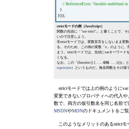
// ReferenceError: Variable undefined in
}
}());
strictモードの例（JavaScript）
関数の先頭に「"use strict";」と書くこと
いので注意しよう。
非strictモードでは、変数宣言をしないま
る。そのため、この例の変数「x」のように、
まう。strictモードでは、先頭にvarキー
くなる。
なお、この「(function () {……省略……}(
expression
）というものだ。無名関数をその場
strictモードでは上の例のように
変更できないプロパティへの代入や
数で、両方の仮引数名を同じ名前で
MSDN
や
MDN
のドキュメントをご覧
このようなメリットのあるstrictモー