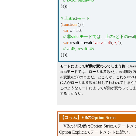
// z=30, result=45
}());
// 非strictモード
(
function
() {
var
z = 30;
// 非strictモードでは、上のzと下のev
var
result = eval(
"var z = 45; z;"
);
// z=45, result=45
}());
モードによって挙動が変わってしまう例（JavaSc
strictモードでは、ローカル変数zと、eval
ル変数zは30のままだ。ところが、これをstri
代入がローカル変数zに対して行われてしまうた
このようなモードによって挙動が変わってし
するしかない。
【コラム】VBのOption Strict
VBの開発者はOption Strictステート
Option Explicitステートメントに近い。