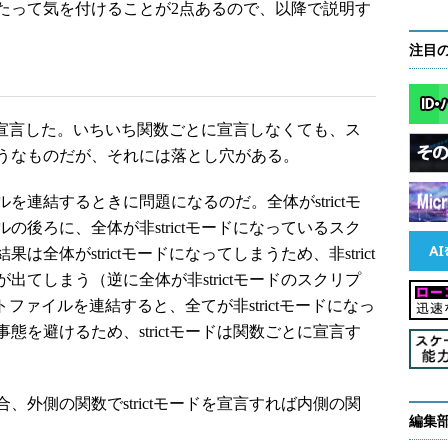
たって気を付けることが2点あるので、以降で説明す
注目
ドを宣言した。いちいち関数ごとに宣言しなくても、ス
うなものだが、それには落とし穴がある。
連結するときに問題になるのだ。全体がstrictモ
後ろに、全体が非strictモードになっているスク
全体がstrictモードになってしまうため、非strict
てしまう（逆に全体が非strictモードのスクリプ
プトファイルを連結すると、全てが非strictモードになっ
を避けるため、strictモードは関数ごとに宣言す
外側の関数でstrictモードを宣言すれば内側の関
編集