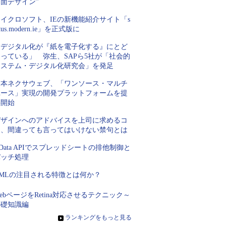
面デザイン”
イクロソフト、IEの新機能紹介サイト「s
atus.modern.ie」を正式版に
「デジタル化が『紙を電子化する』にとど
っている」 弥生、SAPら5社が「社会的
システム・デジタル化研究会」を発足
日本ネクサウェブ、「ワンソース・マルチ
ユース」実現の開発プラットフォームを提
供開始
デザインへのアドバイスを上司に求めるコ
ツ、間違っても言ってはいけない禁句とは
Data APIでスプレッドシートの排他制御と
バッチ処理
XMLの注目される特徴とは何か？
ebページをRetina対応させるテクニック～
基礎知識編
»
ランキングをもっと見る