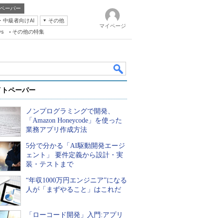
ペーパー
・中級者向けAI
その他
マイページ
ws
その他の特集
イトペーパー
ノンプログラミングで開発、
「Amazon Honeycode」を使った
業務アプリ作成方法
5分で分かる「AI駆動開発エージ
k
ェント」 要件定義から設計・実
装・テストまで
“年収1000万円エンジニア”になる
人が「まずやること」はこれだ
「ローコード開発」入門:アプリ