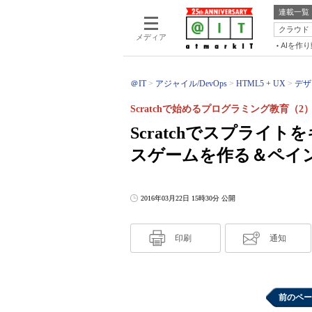
連載一覧
クラウド
メディア
AIを作
＠IT
アジャイル/DevOps
HTML5 + UX
デザ
Scratchで始めるプログラミング教育（2
Scratchでスプライ
スゲームを作る＆ペイ
2016年03月22日 15時30分 公開
印刷
通知
前のペー