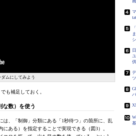
画
マ
t
ま
ンダムにしてみよう
G
トでも補足しておく。
則な数）を使う
W
は、「制御」分類にある「1秒待つ」の箇所に、乱
内にある）を指定することで実現できる（図3）。