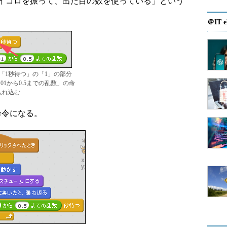
イコロを振って、出た目の数を使っている」という
＠IT e
 「1秒待つ」の「1」の部分
.01から0.5までの乱数」の命
入れ込む
命令になる。