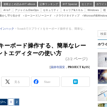
連載まとめ読み＠IT eBook
記事ランキング
＠IT Special
セミナー
ホワイト
AI IoT
アジャイル/DevOps
セキュリティ
キャリア&スキル
Windows
初
り動かし守り生かす
ローコード/ノーコード
クラウドネイティブ
Microsoft&Windo
Server & Storage
HTML5 + UX
インハック
Scratchでスプライトをキーボード操作する、簡単な...
Smart & Social
）
Coding Edge
トをキーボード操作する、簡単なレー
ホワ
Java Agile
ントエディターの使い方
Database Expert
（2/2 ページ）
Linux ＆ OSS
[
薬師寺国安
，
PROJECT KySS
]
Master of IP Networ
Security & Trust
見る
Share
Test & Tools
Insider.NET
ジへ
1
|
2
ブログ