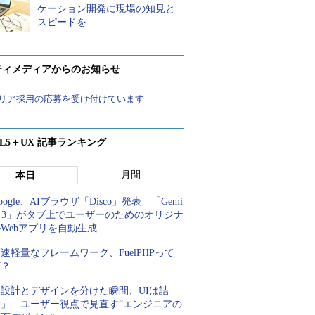
ケーション開発に現場の知見と
スピードを
ティメディアからのお知らせ
リア採用の応募を受け付けています
ML5＋UX 記事ランキング
月間
本日
oogle、AIブラウザ「Disco」発表 「Gemi
i 3」がタブ上でユーザーのためのオリジナ
Webアプリを自動生成
速軽量なフレームワーク、FuelPHPって
何？
「設計とデザインを分けた瞬間、UIは詰
む」 ユーザー視点で見直す“エンジニアの