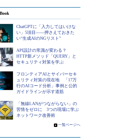
Book
ChatGPTに「入力してはいけな
い」5項目――押さえておきた
い“生成AIのNGリスト”
API設計の常識が変わる？
HTTP新メソッド「QUERY」と
セキュリティ対策を学ぶ
フロンティアAIとサイバーセキ
ュリティ対策の現在地 「17万
行のAIコード分析」事例と公的
ガイドラインが示す道筋
「無線LANがつながらない」の
苦情をゼロに 3つの現場に学ぶ
ネットワーク改善術
»
一覧ページへ