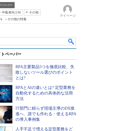
ペーパー
・中級者向けAI
その他
マイページ
ws
その他の特集
イトペーパー
RPA主要製品5つを徹底比較、失
敗しないツール選びのポイント
とは?
RPAとAIの違いとは? 定型業務を
k
自動化するための具体的な活用
方法
IT部門に頼らず現場主導のDX推
進へ、誰でも作れる・使えるRPA
の導入事例集
人手不足で増える定型業務をど