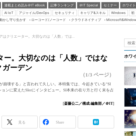
連載まとめ読み＠IT eBook
記事ランキング
＠IT Special
セミナー
ホワイト
AI IoT
アジャイル/DevOps
セキュリティ
キャリア&スキル
Windows
初
り動かし守り生かす
ローコード/ノーコード
クラウドネイティブ
Microsoft&Windo
Server & Storage
HTML5 + UX
アはクリエーター。大切なのは「人数」では...
Smart & Social
Coding Edge
ター。大切なのは「人数」ではな
ホワ
Java Agile
クガーデン
Database Expert
（1/3 ページ）
Linux ＆ OSS
が崩壊する」と言われて久しい。本特集では、今起きている“SI
ョンに変えたSIerにインタビュー。SI本来の在り方と行く末を占
Master of IP Networ
Security & Trust
[
斎藤公二／構成:編集部／＠IT
]
Test & Tools
Insider.NET
見る
Share
ブログ