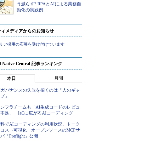
う減らす? RPAとAIによる業務自
動化の実践例
ティメディアからのお知らせ
リア採用の応募を受け付けています
d Native Central 記事ランキング
月間
本日
AIガバナンスの失敗を招くのは「人のギャ
ップ」
インフラチームも「AI生成コードのレビュ
不足」 IaCに広がるAIコーディング
無料でAIコーディングの利用状況、トーク
ンコスト可視化 オープンソースのMCPサ
バ「Preflight」公開