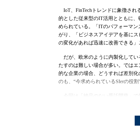
IoT、FinTechトレンドに象徴
的とした従来型のIT活用とともに、
められている。「ITのパフォーマ
がり、「ビジネスアイデアを基にス
の変化があれば迅速に改善できる」
だが、欧米のように内製化してい
たすのは難しい場合が多い。ではエ
的な企業の場合、どうすれば差別化
のも、“今求められているSIerの役
今回は「納品のない受託開発」で知
とエンジニアに何が求められ、今後ど
倉貫義人氏に話を聞いた。
「納品のない受託開発」を実