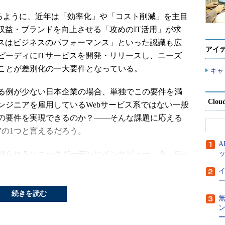
されるように、近年は「効率化」や「コスト削減」を主目
収益・ブランドを向上させる「攻めのIT活用」が求
ンスはビジネスのパフォーマンス」といった認識も広
アイ
ピーディにITサービスを開発・リリースし、ニーズ
ことが差別化の一大要件となっている。
キャ
る例が少ない日本企業の場合、単独でこの要件を満
Clou
ンジニアを雇用しているWebサービス系ではない一般
の要件を実現できるのか？――そんな課題に応える
割”の1つと言えるだろう。
られるソニックガーデンにインタビュー。今、SIer
うあるべきなのか、代表取締役社長 CEOを務める
ー
続きを読む
践
ー