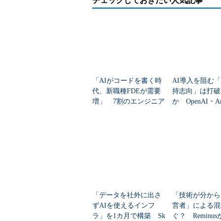
チェックしておきたい人気記事
託開発と言っても業界が違う気
がしています。もしかしたらSI
ですらないかもしれません」と
倉貫氏は話す。
ソニックガーデンの顧客は、
「AIがコードを書く時
AI導入を阻む
従来型SIerの顧客層と大きくは
代、新職種FDEが需要
持志向」は打破
変わらない。メーカー、流通、
増」 7割のエンジニア
か OpenAI・Ant
金融、医療、通信といった幅広
が思う理由
の「業務現場支
い業種、幅広い規模の企業と契
与える影響
約を結ぶ。大きく異なるのは、
ソニックガーデンが手掛ける案
件のほぼ全てが“新規事業”であ
ソ
ることだ。
「データを社外に出さ
「技術が分から
「新しいビジネスを立ち上げたい
ずAIを使えるインフ
営者」による混
す。しかし新規事業を立ち上げよう
ラ」を1カ月で構築 Sk
ぐ？ Reminus