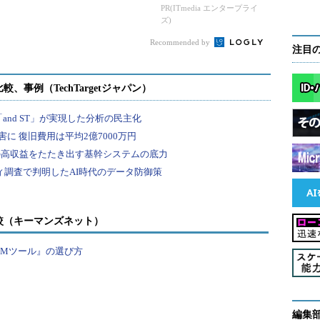
内にITエンジニアがいないため、自社で対応するこ
ス」を
足だけじゃない
PR(ITmedia エンタープライ
用しようにも採用のノウハウがない。一方、既存の
ズ)
事業なのでそもそも要件定義ができず、発注すらできな
Recommended by
注目
どうするか、という形で弊社がご相談を受けるわけ
較（キーマンズネット）
PMツール』の選び方
編集