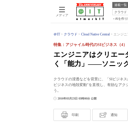
連載一覧
クラウド
メディア
AIを作
＠IT
クラウド
Cloud Native Central
エンジニ
特集：アジャイル時代のSIビジネス（4）
エンジニアはクリエー
く「能力」――ソニッ
クラウドの浸透などを背景に、「SIビジネス
ビジネスの地殻変動”を直視し、有効なアクシ
う。
2016年03月23日 05時00分 公開
印刷
通知