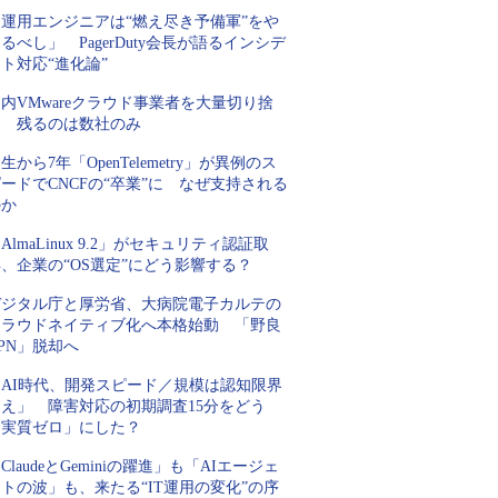
「運用エンジニアは“燃え尽き予備軍”をや
るべし」 PagerDuty会長が語るインシデ
ト対応“進化論”
内VMwareクラウド事業者を大量切り捨
て 残るのは数社のみ
生から7年「OpenTelemetry」が異例のス
ードでCNCFの“卒業”に なぜ支持される
のか
AlmaLinux 9.2」がセキュリティ認証取
、企業の“OS選定”にどう影響する？
デジタル庁と厚労省、大病院電子カルテの
クラウドネイティブ化へ本格始動 「野良
PN」脱却へ
「AI時代、開発スピード／規模は認知限界
超え」 障害対応の初期調査15分をどう
「実質ゼロ」にした？
ClaudeとGeminiの躍進」も「AIエージェ
トの波」も、来たる“IT運用の変化”の序