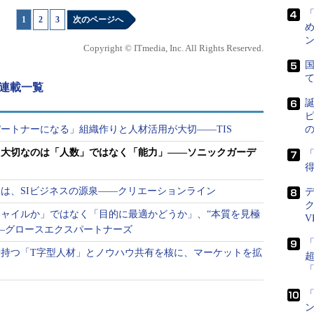
いSIの在り方を実践して注目を集めているソニッ
1
|
2
|
3
次のページへ
は、一括請負で「成果物を納品して終わり」ではな
め
ン
して” 顧問契約を結び、ビジネス立ち上げに必要な
Copyright © ITmedia, Inc. All Rights Reserved.
までの一切を請け負うことで、毎月決まった報酬を
国
デルだ。最初に要件定義を完了させることもなけれ
 連載一覧
取締役社長 CEOを務める倉貫義人氏は、従来型SI
誕
ピ
ートナーになる」組織作りと人材活用が大切――TIS
って納めるという製造業的な発想のビジネスです。
。大切なのは「人数」ではなく「能力」――ソニックガーデ
「
『満足』をサービスとして提供し、毎月決まった報
得
す」
は、SIビジネスの源泉――クリエーションライン
ャイルか」ではなく「目的に最適かどうか」、“本質を見極
V
―グロースエクスパートナーズ
持つ「T字型人材」とノウハウ共有を核に、マーケットを拡
「
ン