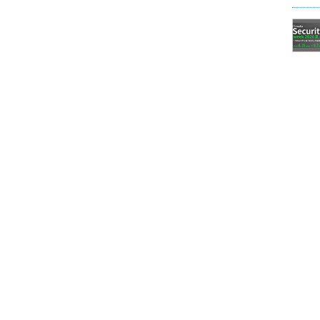
浸透し、およそ全てのビジネスをITが支えている今、
使わないケースはほぼないと言っていい。ソニックガ
種が、ITを使うことでどう育っていくかを考え、そ
。顧客の相談に乗りながら、顧客が必要としているも
て一緒にビジネスを育てていく
。
でどう実現すればよいのか分からないというニーズ
来上がるものが最初から分かるわけではありませ
応を見て変えていく必要があります。システム上の
何を作る』といった世界ではなく、サービスが続く
新規事業の立ち上げ、継続的な成長というニーズに