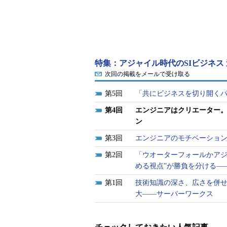
「納品のない受託開発」という新し
クガーデン。納品のない受託開発で
く、「“顧客のビジネスパートナーと
ソフトウェアの企画・開発から運用
得る」というスタイルのビジネスモ
特集：アジャイル時代のSIビジネス
ば人月見積もりもない。創業者で代表
次回の掲載をメールで受け取る
との違いについて、こう説明する。
5
「共にビジネスを切り開くパ
「従来のSIは、決まったモノを作
4
エンジニアはクリエーター
それに対して、僕らは顧客に対して
ン
酬をいただくストック型ビジネスで
3
エンジニアのモチベーション
2
「ウオーターフォールかアジ
倉貫氏は従来型SIと同社の違
める視点”が勝負を分ける―
いを「青果店とレストラン」に
1
技術知識の深さ、広さを併せ
例える。青果店は「食事の材
大――サーバーワークス
料」を売る小売り業であり、レ
ストランは「食事というサービ
ス」を売る外食業だ。「同じ受