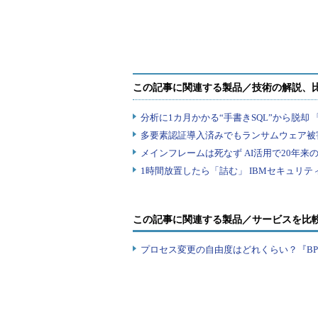
なりがちです。多くの会社では、社
yはどう実現した？
業務代行サービ
とが難しい。エンジニアを新たに採
提供開始
SIerを活用しようとしても、新規
い。社内もだめ、社外もだめ、では
です」
この記事に関連する製品／サービスを比
プロセス変更の自由度はどれくらい？『B