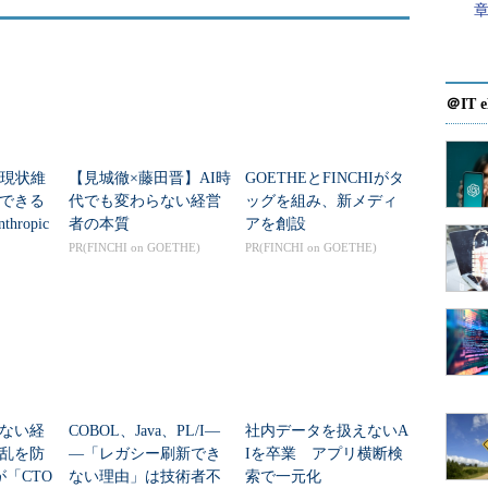
＠IT e
「現状維
【見城徹×藤田晋】AI時
GOETHEとFINCHIがタ
できる
代でも変わらない経営
ッグを組み、新メディ
hropic
者の本質
アを創設
援」が
PR(FINCHI on GOETHE)
PR(FINCHI on GOETHE)
ニックガーデン 代表取締役社長 CEO 倉貫義人氏
ない経
COBOL、Java、PL/I―
社内データを扱えないA
というニーズは、どの業界、どの会社にもありま
乱を防
―「レガシー刷新でき
Iを卒業 アプリ横断検
とすると、既存のリソースだけではITの部分が弱く
が「CTO
ない理由」は技術者不
索で一元化