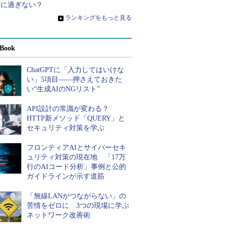
章に過ぎない？
»
ランキングをもっと見る
Book
ChatGPTに「入力してはいけな
い」5項目――押さえておきた
い“生成AIのNGリスト”
API設計の常識が変わる？
HTTP新メソッド「QUERY」と
セキュリティ対策を学ぶ
フロンティアAIとサイバーセキ
ュリティ対策の現在地 「17万
行のAIコード分析」事例と公的
ガイドラインが示す道筋
「無線LANがつながらない」の
苦情をゼロに 3つの現場に学ぶ
ネットワーク改善術