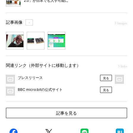
2.0」が日本でも入手可能に
記事画像
＋
3 Images
1
2
3
関連リンク（外部サイトに移動します）
3 links
プレスリリース
BBC
見る
BBC micro:bitの公式サイト
見る
記事を見る