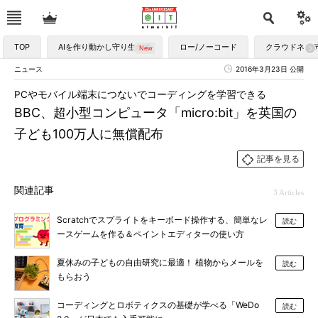
TOP
AIを作り動かし守り生かす
ロー/ノーコード
クラウドネイ
ニュース
2016年3月23日 公開
PCやモバイル端末につないでコーディングを学習できる
BBC、超小型コンピュータ「micro:bit」を英国の
子ども100万人に無償配布
記事を見る
関連記事
3 Articles
Scratchでスプライトをキーボード操作する、簡単なレ
読む
ースゲームを作る＆ペイントエディターの使い方
夏休みの子どもの自由研究に最適！ 植物からメールを
読む
もらおう
コーディングとロボティクスの基礎が学べる「WeDo
読む