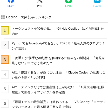
Share
Post
LINE
Hatena
Coding Edge 記事ランキング
トークンコストを10分の1に 「GitHub Copilot」はどう削減した
のか
PythonでもTypeScriptでもない、2025年「最も人気のプログラミ
ング言語」
三菱重工が“勝手なAI利用”を解消する仕組みを内製開発 「知見が
足りない」中でどう進めた？
AIに「絶対するな」が通じない理由 「Claude Code」の意図しな
い動作を防ぐ7つのTIPS
AIコーディングだけでは生産性は上がらない 「AI最大活用×仕様
駆動」で開発ライフサイクルを再定義
「最新モデルの最強補完」は終わってる――VS Codeが「コーディ
ングハーネス」に最も開発工数を注ぐ意味