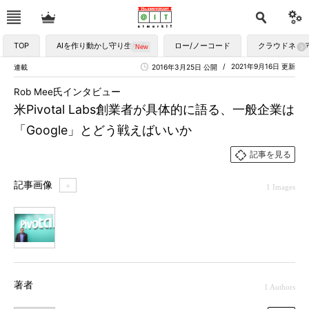
TOP
AIを作り動かし守り生かす
ロー/ノーコード
クラウドネイ
2021年9月16日 更新
連載
2016年3月25日 公開
Rob Mee氏インタビュー
米Pivotal Labs創業者が具体的に語る、一般企業は
「Google」とどう戦えばいいか
記事を見る
記事画像
＋
1 Images
1
著者
1 Authors