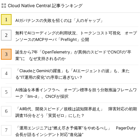
Cloud Native Central 記事ランキング
AIガバナンスの失敗を招くのは「人のギャップ」
無料でAIコーディングの利用状況、トークンコスト可視化 オープ
ンソースのMCPサーバ「Preflight」公開
誕生から7年「OpenTelemetry」が異例のスピードでCNCFの“卒
業”に なぜ支持されるのか
「ClaudeとGeminiの躍進」も「AIエージェントの波」も、来た
る“IT運用の変化”の序章に過ぎない？
AI推論を本番インフラへ オープン標準を担う分散推論フレームワ
ーク「llm-d」、CNCFが採択
「AI時代、開発スピード／規模は認知限界超え」 障害対応の初期
調査15分をどう「実質ゼロ」にした？
「運用エンジニアは“燃え尽き予備軍”をやめるべし」 PagerDuty
会長が語るインシデント対応“進化論”