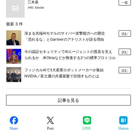
三木泉
一覧
1461 Articles
最新 3 件
深まる先端AIモデルのサイバー攻撃能力への懸念
読む
「恐れるな」とGartnerのアナリストが語る理由
今の認証セキュリティでAIエージェントの普及を支え
読む
られるか 米Oktaなどが推進する2つの標準プロトコル
とは
フィジカルAIで3大産業ロボットメーカーが集結
読む
NVIDIA／富士通の共通基盤で目指すものとは
記事を見る
Share
Post
LINE
Hatena