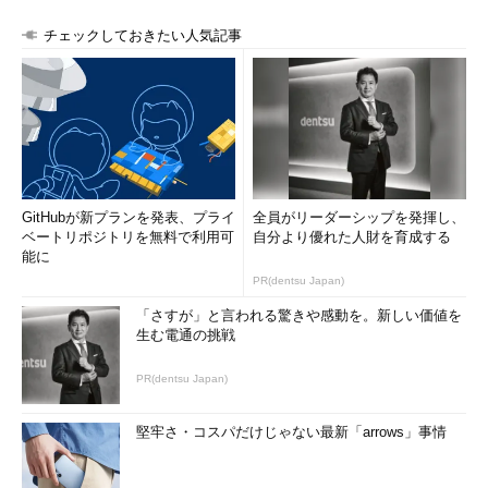
チェックしておきたい人気記事
GitHubが新プランを発表、プライ
全員がリーダーシップを発揮し、
ベートリポジトリを無料で利用可
自分より優れた人財を育成する
能に
PR(dentsu Japan)
「さすが」と言われる驚きや感動を。新しい価値を
生む電通の挑戦
PR(dentsu Japan)
堅牢さ・コスパだけじゃない最新「arrows」事情