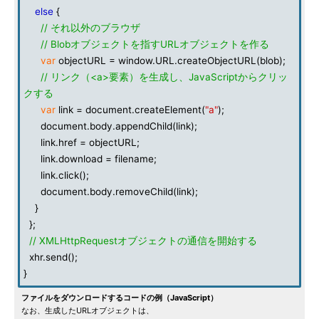
else
{
// それ以外のブラウザ
// Blobオブジェクトを指すURLオブジェクトを作る
var
objectURL = window.URL.createObjectURL(blob);
// リンク（<a>要素）を生成し、JavaScriptからクリッ
クする
var
link = document.createElement(
"a"
);
document.body.appendChild(link);
link.href = objectURL;
link.download = filename;
link.click();
document.body.removeChild(link);
}
};
// XMLHttpRequestオブジェクトの通信を開始する
xhr.send();
}
ファイルをダウンロードするコードの例（JavaScript）
なお、生成したURLオブジェクトは、