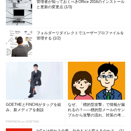
管理者が知っておくべきOffice 2016のインストール
と更新の変更点 (1/3)
フォルダーリダイレクトでユーザープロファイルを
管理する (1/2)
GOETHEとFINCHIがタッグを組
なぜ、「標的型攻撃」で情報が漏
み、新メディアを創設
れるの？――標的型メールのサン
プルから攻撃の流れ、対策の考え
方まで、もう一度分かりやすく
PR(FINCHI on GOETHE)
解...
IoTとは何か？企業、社会をどう変えるのか？ (1/