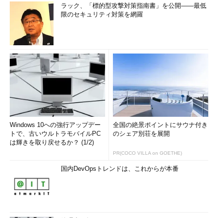
ラック、「標的型攻撃対策指南書」を公開――最低
限のセキュリティ対策を網羅
Windows 10への強行アップデー
全国の絶景ポイントにサウナ付き
トで、古いウルトラモバイルPC
のシェア別荘を展開
は輝きを取り戻せるか？ (1/2)
PR(COCO VILLA on GOETHE)
国内DevOpsトレンドは、これからが本番