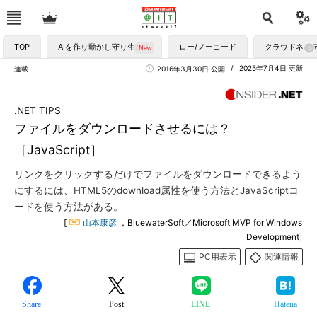
TOP
AIを作り動かし守り生かす
ロー/ノーコード
クラウドネイ
2025年7月4日 更新
連載
2016年3月30日 公開
.NET TIPS
ファイルをダウンロードさせるには？
［JavaScript］
リンクをクリックするだけでファイルをダウンロードできるよう
にするには、HTML5のdownload属性を使う方法とJavaScriptコ
ードを使う方法がある。
[
山本康彦
，BluewaterSoft／Microsoft MVP for Windows
Development]
PC用表示
関連情報
Share
Post
LINE
Hatena