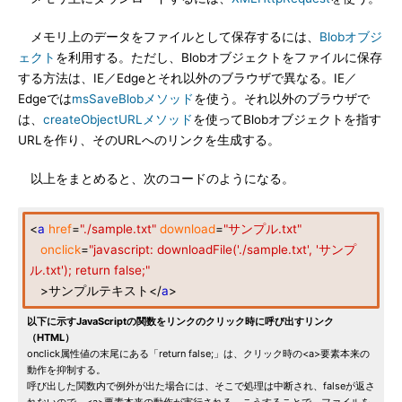
メモリ上のデータをファイルとして保存するには、
Blobオブジ
ェクト
を利用する。ただし、Blobオブジェクトをファイルに保存
する方法は、IE／Edgeとそれ以外のブラウザで異なる。IE／
Edgeでは
msSaveBlobメソッド
を使う。それ以外のブラウザで
は、
createObjectURLメソッド
を使ってBlobオブジェクトを指す
URLを作り、そのURLへのリンクを生成する。
以上をまとめると、次のコードのようになる。
<
a
href
=
"./sample.txt"
download
=
"サンプル.txt"
onclick
=
"javascript: downloadFile('./sample.txt', 'サンプ
ル.txt'); return false;"
>サンプルテキスト</
a
>
以下に示すJavaScriptの関数をリンクのクリック時に呼び出すリンク
（HTML）
onclick属性値の末尾にある「return false;」は、クリック時の<a>要素本来の
動作を抑制する。
呼び出した関数内で例外が出た場合には、そこで処理は中断され、falseが返さ