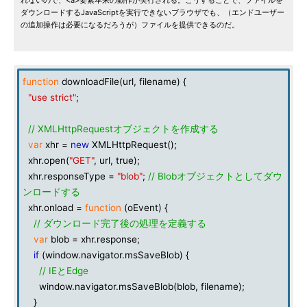
れないので、<a>要素本来の動作が実行される。こうすることで、ファイルを
ダウンロードするJavaScriptを実行できないブラウザでも、（エンドユーザー
の追加操作は必要になるだろうが）ファイルを提供できるのだ。
function
downloadFile(url, filename) {
"use strict"
;
// XMLHttpRequestオブジェクトを作成する
var
xhr =
new
XMLHttpRequest();
xhr.open(
"GET"
, url, true);
xhr.responseType =
"blob"
;
// Blobオブジェクトとしてダウ
ンロードする
xhr.onload =
function
(oEvent) {
// ダウンロード完了後の処理を定義する
var
blob = xhr.response;
if
(window.navigator.msSaveBlob) {
// IEとEdge
window.navigator.msSaveBlob(blob, filename);
}