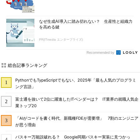
なぜ生成AI導入に踏み切れない？ 生産性と組織力
を高める鍵
PR(ITmedia エンタープライズ)
Recommended by
総合記事ランキング
PythonでもTypeScriptでもない、2025年「最も人気のプログラミ
ング言語」
富士通を抜いて2位に躍進したITベンダーは？ IT業界の就職人気企
業トップ20
「AIがコードを書く時代、新職種FDEが需要増」 7割のエンジニア
が思う理由
パスキー万能説破れる？ Google同期パスキー実装に見つかっ