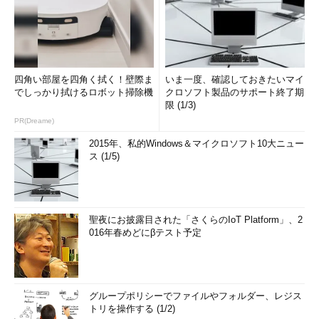
四角い部屋を四角く拭く！壁際ま
いま一度、確認しておきたいマイ
でしっかり拭けるロボット掃除機
クロソフト製品のサポート終了期
限 (1/3)
PR(Dreame)
2015年、私的Windows＆マイクロソフト10大ニュー
ス (1/5)
聖夜にお披露目された「さくらのIoT Platform」、2
016年春めどにβテスト予定
グループポリシーでファイルやフォルダー、レジス
トリを操作する (1/2)