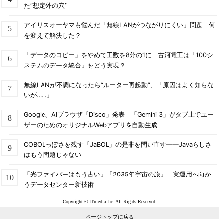
た“想定外の穴”
アイリスオーヤマも悩んだ「無線LANがつながりにくい」問題 何
を変えて解決した？
「データのコピー」をやめて工数を8分の1に 古河電工は「100シ
ステムのデータ統合」をどう実現？
無線LANが不調になったら“ルーター再起動”、「原因はよく知らな
いが……」
Google、AIブラウザ「Disco」発表 「Gemini 3」がタブ上でユー
ザーのためのオリジナルWebアプリを自動生成
COBOLっぽさを残す「JaBOL」の是非を問い直す――Javaらしさ
はもう問題じゃない
「光ファイバーはもう古い」「2035年宇宙の旅」 実運用へ向か
うデータセンター新技術
Copyright © ITmedia Inc. All Rights Reserved.
ページトップに戻る