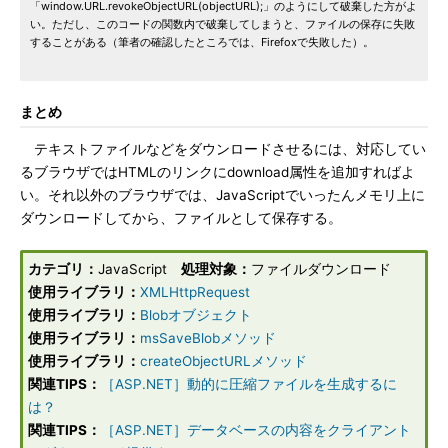
「window.URL.revokeObjectURL(objectURL);」のようにして破棄した方がよ
い。ただし、このコードの関数内で破棄してしまうと、ファイルの保存に失敗
することがある（筆者の確認したところでは、Firefoxで失敗した）。
まとめ
テキストファイルなどをダウンロードさせるには、対応してい
るブラウザではHTMLのリンクにdownload属性を追加すればよ
い。それ以外のブラウザでは、JavaScriptでいったんメモリ上に
ダウンロードしてから、ファイルとして保存する。
カテゴリ：
JavaScript
処理対象：
ファイルダウンロード
使用ライブラリ：
XMLHttpRequest
使用ライブラリ：
Blobオブジェクト
使用ライブラリ：
msSaveBlobメソッド
使用ライブラリ：
createObjectURLメソッド
関連TIPS：
［ASP.NET］動的に圧縮ファイルを生成するに
は？
関連TIPS：
［ASP.NET］データベースの内容をクライアント