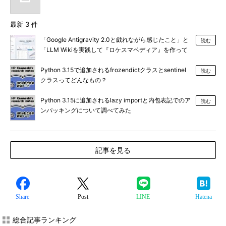
最新 3 件
「Google Antigravity 2.0と戯れながら感じたこと」と
読む
「LLM Wikiを実践して『ロケスマペディア』を作って
みた」
Python 3.15で追加されるfrozendictクラスとsentinel
読む
クラスってどんなもの？
Python 3.15に追加されるlazy importと内包表記でのア
読む
ンパッキングについて調べてみた
記事を見る
Share
Post
LINE
Hatena
総合記事ランキング