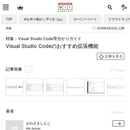
TOP
AIを作り動かし守り生かす
ロー/ノーコード
クラウドネイ
特集
2016年6月22日 公開
特集：Visual Studio Code早分かりガイド
Visual Studio Codeのおすすめ拡張機能
記事を見る
記事画像
＋
17 Images
1
2
3
4
5
6
7
著者
1 Authors
かわさきしんじ
一覧
840 Articles