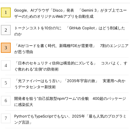
Google、AIブラウザ「Disco」発表 「Gemini 3」がタブ上でユー
ザーのためのオリジナルWebアプリを自動生成
トークンコストを10分の1に 「GitHub Copilot」はどう削減した
のか
「AIがコードを書く時代、新職種FDEが需要増」 7割のエンジニア
が思う理由
「日本のセキュリティ信仰は構造的にズレてる」 コスパよく、す
ぐ救われる“左側”の防衛術
「光ファイバーはもう古い」「2035年宇宙の旅」 実運用へ向か
うデータセンター新技術
開発者を狙う“自己拡散型npmワーム”の全貌 400超のパッケージ
に感染拡大
PythonでもTypeScriptでもない、2025年「最も人気のプログラミ
ング言語」