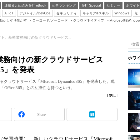
連載まとめ読み＠IT eBook
記事ランキング
＠IT Special
セミナー
ホワイト
AI IoT
アジャイル/DevOps
セキュリティ
キャリア&スキル
Windows
初
り動かし守り生かす
ローコード/ノーコード
クラウドネイティブ
Microsoft&Windo
Server & Storage
HTML5 + UX
ト、基幹業務向けの新クラウドサービス...
Smart & Social
Coding Edge
業務向けの新クラウドサービス
ホワ
Java Agile
s 365」を発表
Database Expert
ドサービス「Microsoft Dynamics 365」を発表した。現
Linux ＆ OSS
Office 365」との互換性も持つという。
Master of IP Networ
[
＠IT
]
Security & Trust
Share
Test & Tools
Insider.NET
ブログ
米国時間）、新しいクラウドサービス「Microsoft