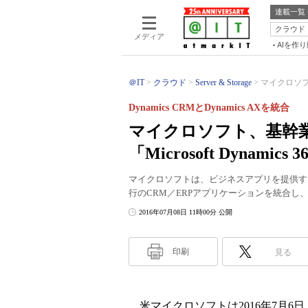
連載一覧
クラウド
メディア
AIを作
＠IT
クラウド
Server & Storage
マイクロソフ
Dynamics CRMとDynamics AXを統合
マイクロソフト、基幹
「Microsoft Dynamic
マイクロソフトは、ビジネスアプリを提供するクラウ
行のCRM／ERPアプリケーションを統合し、「
2016年07月08日 11時00分 公開
印刷
見る
米マイクロソフトは2016年7月6日（