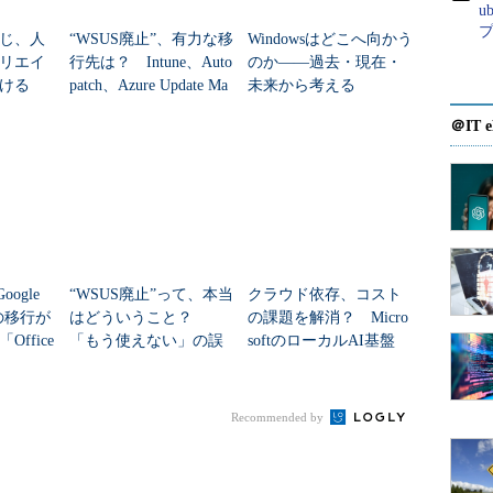
している。
u
プ
じ、人
“WSUS廃止”、有力な移
Windowsはどこへ向かう
icrosoft AppSource」も開始
リエイ
行先は？ Intune、Auto
のか――過去・現在・
ける
patch、Azure Update Ma
未来から考える
nagerの違いを整...
パートナー企業が提供するビジネス向け
＠IT e
vice）型アプリケーションを検索できる、ビジネスアプリ配信サイ
AppSource）」を開始した。
Google
“WSUS廃止”って、本当
クラウド依存、コスト
らの移行が
はどういうこと？
の課題を解消？ Micro
ffice
「もう使えない」の誤
softのローカルAI基盤
解を正す
「Foundry Local」
Recommended by