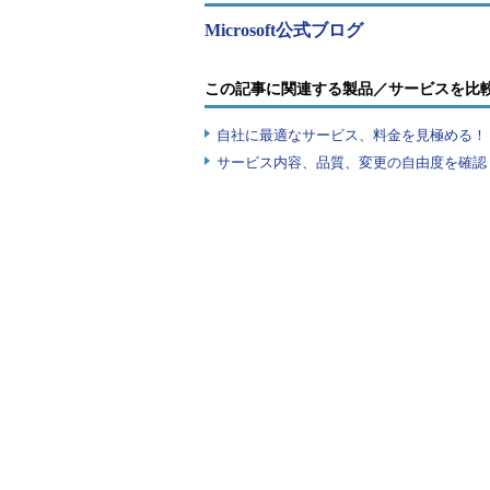
Microsoft公式ブログ
この記事に関連する製品／サービスを比
「Microsoft AppSource」のWebサイト
自社に最適なサービス、料金を見極める！『I
サービス内容、品質、変更の自由度を確認
AppSourceには2016年7月現
パックが既に登録されている。消費
のインシデント対応自動化サービス
AppSourceでのみ入手できる特
いう。