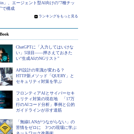
bin」、エージェント型AI向けの“7種チッ
”で構成
»
ランキングをもっと見る
Book
ChatGPTに「入力してはいけな
い」5項目――押さえておきた
い“生成AIのNGリスト”
API設計の常識が変わる？
HTTP新メソッド「QUERY」と
セキュリティ対策を学ぶ
フロンティアAIとサイバーセキ
ュリティ対策の現在地 「17万
行のAIコード分析」事例と公的
ガイドラインが示す道筋
「無線LANがつながらない」の
苦情をゼロに 3つの現場に学ぶ
ネットワーク改善術