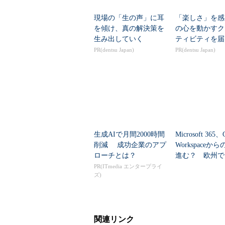
じて用意し、拡充していく計画だと
現場の「生の声」に耳
「楽しさ」を感
を傾け、真の解決策を
ビジネスアプリのライブラリサイト「M
の心を動かすク
生み出していく
ティビティを届
PR(dentsu Japan)
PR(dentsu Japan)
さらにマイクロソフトは、同社や
SaaS（Software as a Ser
ト「Microsoft AppSource（以下、
生成AIで月間2000時間
Microsoft 365、
削減 成功企業のアプ
Workspaceか
ローチとは？
進む？ 欧州で「O
EU」提供開始
PR(ITmedia エンタープライ
ズ)
関連リンク