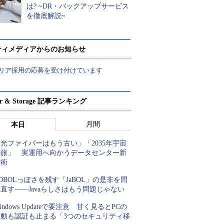
は? ~DR・バックアップサービス
を徹底解説~
ティメディアからのお知らせ
リア採用の応募を受け付けています
ver & Storage 記事ランキング
月間
本日
光ファイバーはもう古い」「2035年宇宙
の旅」 実運用へ向かうデータセンター新
技術
OBOLっぽさを残す「JaBOL」の是非を問
直す――Javaらしさはもう問題じゃない
indows Updateで要注意 甘く見るとPCの
起動も認証も止まる「3つのセキュリティ移