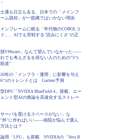
行」
富士通も日立も去る、日本での「メインフ
レーム脱却」が一筋縄ではいかない理由
インフレームに眠る「年代物のCOBOLコ
ド」、AIでも苦戦する"読みにくさ"の正
体
脱VMware」なんて望んでいなかった――
それでも考えざるを得ない人のための“3つ
筋道”
026年の「インフラ・運用」に影響を与え
6つのトレンドとは Gartner予測
型DPU「NVIDIA BlueField-4」搭載、エー
ジェント型AIの推論を高速化するストレー
ジ
「サーバを置けるスペースがない」な
ら“外”に作ればいい――病院が悩んで選ん
だ方法とは？
論用「LPU」も搭載 NVIDIAの「Vera R