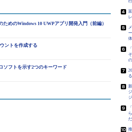
のためのWindows 10 UWPアプリ開発入門（前編）
メ
ー
ーアカウントを作成する
「
の
ロソフトを示す2つのキーワード
2
る
新
ービス「Office 365」と共通のデータモデルを
のデータ管理や統合を容易にするという。この他、
やサービスと統合するためのコネクターも需要に応
推