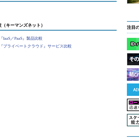
較（キーマンズネット）
注目
aaS／PaaS』製品比較
『プライベートクラウド』サービス比較
在、200種類以上のビジネスアプリ、アドイン、コンテンツ
財企業向けの包括的ソリューション、政府機関向け
、金融機関向けの生涯価値最大化ツールなど、
定業種向けのアプリケーションが含まれることも強みだと