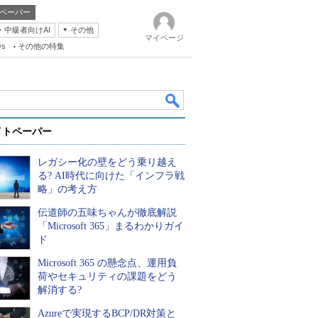
ペーパー
・中級者向けAI
その他
マイページ
ws
その他の特集
イトペーパー
レガシー化の壁をどう乗り越え
る? AI時代に向けた「インフラ戦
略」の考え方
伝道師の五味ちゃんが徹底解説
k
「Microsoft 365」まるわかりガイ
ド
Microsoft 365 の懸念点、運用負
荷やセキュリティの課題をどう
解消する?
Azureで実現するBCP/DR対策と