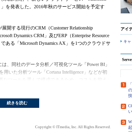
cs 365）」を発表した。2016年秋のサービス開始を予定す
する現行のCRM（Customer Relationship
アイ
t Dynamics CRM」及びERP（Enterprise Resource
キャ
ある「Microsoft Dynamics AX」を1つのクラウドサ
Ser
ンには、同社のデータ分析／可視化ツール「Power BI」
いた分析ツール「Cortana Intelligence」などが初
要なツールを選んで構成できるため、コストを抑え
「
。具体的には、財務／フィールドサービス／営業／
ビス自動化／顧客サービスなどの業務を支援するツ
続きを読む
C
い
W
Copyright © ITmedia, Inc. All Rights Reserved.