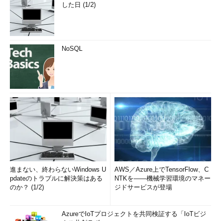
した日 (1/2)
NoSQL
進まない、終わらないWindows U
AWS／Azure上でTensorFlow、C
pdateのトラブルに解決策はある
NTKを――機械学習環境のマネー
のか？ (1/2)
ジドサービスが登場
AzureでIoTプロジェクトを共同検証する「IoTビジ