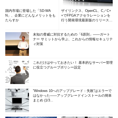
国内市場に登場した「SD-WA
ザイリンクス、OpenCL、C／C+
N」、企業にどんなメリットをも
+でFPGAアクセラレーションを
たらすか
行う開発環境最新版のリリースを
発表
未知の脅威に対抗するための「6原則」――ガート
ナー サミットから学ぶ、これからの情報セキュリテ
ィ対策
これだけはやっておきたい！ 基本的なサーバー管理
に役立つグループポリシー設定
“Windows 10へのアップグレード：失敗”はエラーで
はなかった――アップグレードインストールの簡単
まとめ (1/3...