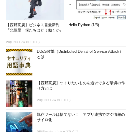
【西野亮廣】ビジネス書最新刊
Hello Python (1/3)
『北極星 僕たちはどう働くか』
PR(FINCHI on GOETHE)
DDoS攻撃（Distributed Denial of Service Attack）
とは
【西野亮廣】つくりたいものを追求できる環境の作
り方とは
PR(FINCHI on GOETHE)
既存ツールは捨てない！ アプリ連携で防ぐ情報の
サイロ化
PR(ITmedia エンタープライズ)