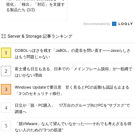
視化」「検出」「対応」を支援す
る製品たち (1/2)
Recommended by
Server & Storage 記事ランキング
COBOLっぽさを残す「JaBOL」の是非を問い直す――Javaらしさ
はもう問題じゃない
富士通も日立も去る、日本での「メインフレーム脱却」が一筋縄で
はいかない理由
Windows Updateで要注意 甘く見るとPCの起動も認証も止まる
「3つのセキュリティ移行」
日立が「脱・PC購入」 17万台のグループ向けPCを“サブスク”で
調達へ
「脱VMware」なんて望んでいなかった――それでも考えざるを得
ない人のための“3つの筋道”