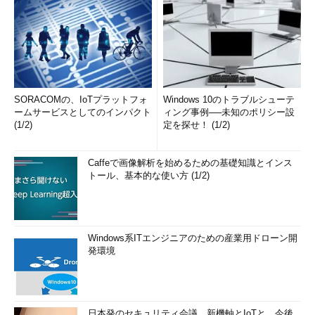
SORACOMの、IoTプラットフォ
Windows 10のトラブルシューテ
ームサービスとしてのインパクト
ィング事例──未知のポリシー設
(1/2)
定を探せ！ (1/2)
Caffeで画像解析を始めるための基礎知識とインス
トール、基本的な使い方 (1/2)
Windows系ITエンジニアのための産業用ドローン開
発環境
日本発のセキュリティ会議、新機軸とIoTと、今後