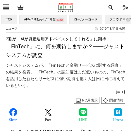
TOP
AIを作り動かし守り生かす
ロー/ノーコード
クラウドネイ
ニュース
2016年8月1日 公開
2割が「AIが資産運用アドバイスをしてくれる」に期待
「FinTech」に、何を期待しますか？――ジャスト
システムが調査
ジャストシステムが、「FinTechと金融サービスに関する調査」
の結果を発表。「FinTech」の認知度はまだ低いものの、FinTech
を活用した新たなサービスに強い期待を抱く人は日に日に増えて
いるという。
[＠IT]
PC用表示
関連情報
Share
Post
LINE
Hatena