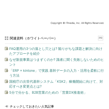
えれば、Nutanixの売り上げの大部分は、vSphereユーザーに依
存している。
Nutanixの幹部は筆者に、「まずVMware vSphereを使うユー
Copyright © ITmedia, Inc. All Rights Reserved.
ザー企業にとって、最良の選択肢を提供していきたい」と話して
いる。PernixDataの買収は、「ストレージ関連技術の最先端を常
に追求しながら、VMware vSphereユーザーにとって最善な選択
関連資料（ホワイトペーパー）
PR
肢を提供し続ける」という同社の考えを、一般に印象づける手段
の1つと考えられる。
FAQ運用の3つの落とし穴とは? 陥りがちな課題と解決に向け
たアプローチを紹介
Nutanixが買収したもう1つの企業、Calm.ioは、PaaS／アプリ
なぜ新規事業はつまずくのか? 識者に聞く失敗しないためのヒ
ケーションレベルでのクラウドオーケストレーションソフトウェ
ント
アを提供している。コンテナ、VMware vSphere、パブリックク
「ERP × kintone」で実践 基幹データの入力・活用を柔軟に行
ラウドサービス（Amazon Web Servicesなど）、ベアメタルサ
う方法
ーバなどを対象として、APIの差異を吸収し、統合管理および移
国税庁の次世代基幹システム「KSK2」稼働開始に向けて、対
行を支援するソフトウェア。こちらの買収の目的はもっと分かり
応すべき変更点とは?
やすい。
5分で分かる、B2B営業のための「営業DX推進術」
Nutanixは「Application Mobility」を推進してきた。これは
チェックしておきたい人気記事
「アプリケーション中心に考え、その基盤となるインフラについ