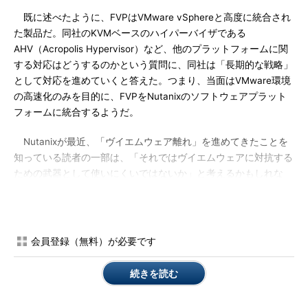
既に述べたように、FVPはVMware vSphereと高度に統合され
た製品だ。同社のKVMベースのハイパーバイザである
AHV（Acropolis Hypervisor）など、他のプラットフォームに関
する対応はどうするのかという質問に、同社は「長期的な戦略」
として対応を進めていくと答えた。つまり、当面はVMware環境
の高速化のみを目的に、FVPをNutanixのソフトウェアプラット
フォームに統合するようだ。
Nutanixが最近、「ヴイエムウェア離れ」を進めてきたことを
知っている読者の一部は、「それではヴイエムウェアに対抗する
ための武器として使いにくいではないか」と考えるかもしれな
い。確かにNutanixはこの1年余り、同社のAHVをVMware
vSphere／VMware ESXiの代替選択肢の1つとして推進してき
た。vSphere／ESXi以外の選択肢の提供はヴイエムウェアにはや
りにくいことで、その意味では自社の独自性を示しやすい。だが
会員登録（無料）が必要です
これは「選択の自由」というシンボリックな意味で強力なメッセ
ージではあっても、現在のビジネスへの貢献度はまだ大きいとは
続きを読む
いえない。2016年5月の同社イベント「Nutanix .NEXT」の時点
では、Nutanix製品の8割以上がVMwareで使われている。言い換