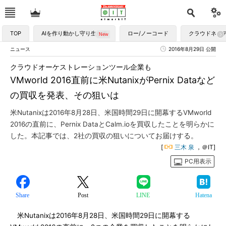
TOP
AIを作り動かし守り生かす
ロー/ノーコード
クラウドネイ
ニュース
2016年8月29日 公開
クラウドオーケストレーションツール企業も
VMworld 2016直前に米NutanixがPernix Dataなど
の買収を発表、その狙いは
米Nutanixは2016年8月28日、米国時間29日に開幕するVMworld
2016の直前に、Pernix DataとCalm.ioを買収したことを明らかに
した。本記事では、2社の買収の狙いについてお届けする。
[
三木 泉
，＠IT]
PC用表示
Share
Post
LINE
Hatena
米Nutanixは2016年8月28日、米国時間29日に開幕する