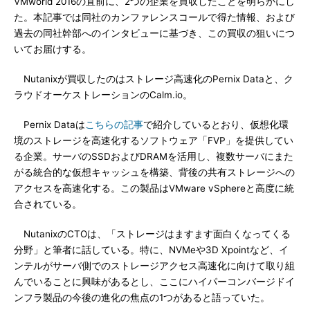
VMworld 2016の直前に、2つの企業を買収したことを明らかにし
た。本記事では同社のカンファレンスコールで得た情報、および
過去の同社幹部へのインタビューに基づき、この買収の狙いにつ
いてお届けする。
Nutanixが買収したのはストレージ高速化のPernix Dataと、ク
ラウドオーケストレーションのCalm.io。
Pernix Dataは
こちらの記事
で紹介しているとおり、仮想化環
境のストレージを高速化するソフトウェア「FVP」を提供してい
る企業。サーバのSSDおよびDRAMを活用し、複数サーバにまた
がる統合的な仮想キャッシュを構築、背後の共有ストレージへの
アクセスを高速化する。この製品はVMware vSphereと高度に統
合されている。
NutanixのCTOは、「ストレージはますます面白くなってくる
分野」と筆者に話している。特に、NVMeや3D Xpointなど、イ
ンテルがサーバ側でのストレージアクセス高速化に向けて取り組
んでいることに興味があるとし、ここにハイパーコンバージドイ
ンフラ製品の今後の進化の焦点の1つがあると語っていた。