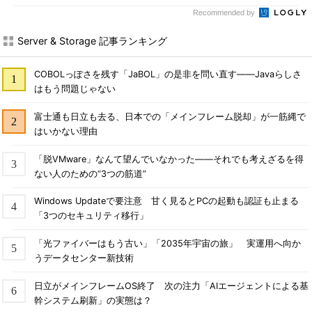
Recommended by
Server & Storage 記事ランキング
COBOLっぽさを残す「JaBOL」の是非を問い直す――Javaらしさ
はもう問題じゃない
富士通も日立も去る、日本での「メインフレーム脱却」が一筋縄で
はいかない理由
「脱VMware」なんて望んでいなかった――それでも考えざるを得
ない人のための“3つの筋道”
Windows Updateで要注意 甘く見るとPCの起動も認証も止まる
「3つのセキュリティ移行」
「光ファイバーはもう古い」「2035年宇宙の旅」 実運用へ向か
うデータセンター新技術
日立がメインフレームOS終了 次の注力「AIエージェントによる基
幹システム刷新」の実態は？