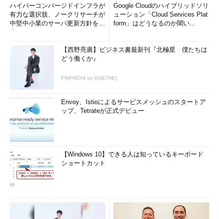
ハイパーコンバージドインフラが
Google Cloudのハイブリッドソリ
有力な選択肢、ノークリサーチが
ューション「Cloud Services Plat
中堅中小業のサーバ更新方針を調
form」はどうなるのか聞い...
査
【西野亮廣】ビジネス書最新刊『北極星 僕たちは
どう働くか』
PR(FINCHI on GOETHE)
Envoy、Istioによるサービスメッシュのスタートア
ップ、Tetrateが正式デビュー
【Windows 10】できる人は知っているキーボード
ショートカット