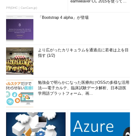
eamweaver CC 2015を使って
み...
PR(DHC｜CanCam.jp)
「Bootstrap 4 alpha」が登場
より広がったカリキュラムを通過点に若者は上を目
指す (1/2)
勉強会で明らかになった医療向けOSSの多様な活用
法──電子カルテ、臨床試験データ解析、日本語医
学用語プラットフォーム、画...