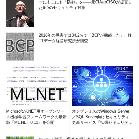
一にも二にも「防御」を――元CIAのCISOが提言し
た6つのセキュリティ対策
2018年の災害では34.2％で「BCPが機能した」、N
TTデータ経営研究所が調査
Microsoftが.NET用オープンソー
オンプレミスのWindows Server
ス機械学習フレームワークの最新
／SQL Server向けセキュリティ
版「ML.NET 0.11」を公開
更新サービス「拡張セキュリティ
更新プログ...