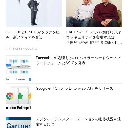
GOETHEとFINCHIがタッグを組
CI/CDパイプラインを妨げない形
み、新メディアを創設
でセキュリティを実現すれば、
「開発者や運用担当者に嫌われな
いWAF」は可能か
PR(FINCHI on GOETHE)
Faceook、AI処理向けのモジュラーハードウェアプ
ラットフォームとASICを発表
Googleが「Chrome Enterprise 73」をリリース
デジタルトランスフォーメーションの進捗状況を測
定するには