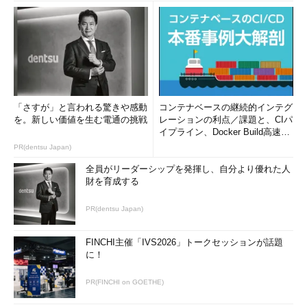
ては臨機応変に選択・移行ができるようにしていこう」という考
えであり、機能でもある。現在はESXiとAHVの間で、これを実現
している。その先には当然パブリッククラウドがある。Nutanix
幹部は以前より、パブリッククラウドも含めた形で適材適所のア
プリケーション運用を実現していくと語っていた。Calm.ioの買
収により、これが実現に近づいたことになる。
「さすが」と言われる驚きや感動
コンテナベースの継続的インテグ
ヴイエムウェアもマルチクラウド／クラウドオーケストレーシ
を。新しい価値を生む電通の挑戦
レーションの利点／課題と、CIパ
イプライン、Docker Build高速化
ョンに関しては、VMworld 2016で何らかの発表をすると考えら
のコツ (1/2...
PR(dentsu Japan)
れる。NutanixによるCalm.ioの買収は、その機先を制することを
狙ったものといえる。
全員がリーダーシップを発揮し、自分より優れた人
財を育成する
さて、ヴイエムウェアは今週のVMworldでクラウドオーケスト
レーション製品を発表するのか。
PR(dentsu Japan)
そしてそれは、米ヴイエムウェ
ア Software-Defined Data Center部門担当上席副社長兼ゼネラ
ルマネージャ、ラグー・ラグラム（Raghu Raghuram）氏が以前
FINCHI主催「IVS2026」トークセッションが話題
に！
筆者に話していたような、「APIにGUIをかぶせたものでない」
もの
なのだろうか。
PR(FINCHI on GOETHE)