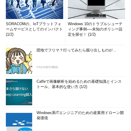
SORACOMの、IoTプラットフォ
Windows 10のトラブルシューテ
ームサービスとしてのインパクト
ィング事例──未知のポリシー設
(1/2)
定を探せ！ (1/2)
団地でフリマ？行ってみたら掘り出しものが…
PR(UR都市機構)
Caffeで画像解析を始めるための基礎知識とインス
トール、基本的な使い方 (1/2)
Windows系ITエンジニアのための産業用ドローン開
発環境