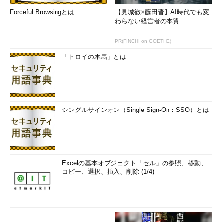
い。また、エンタープライズ用途ではこれからセキュリティおよ
Forceful Browsingとは
【見城徹×藤田晋】AI時代でも変
び堅牢性が求められる。これらについても開発ロードマップに入
わらない経営者の本質
っているとのことだった」（下垣氏）
PR(FINCHI on GOETHE)
トレジャーデータの田籠氏は、下垣氏を補足して、Fluentdと
「トロイの木馬」とは
他の競合オープンソースソフトウェアについて次のように話す。
「海外では、OpenStackだとLogstashの名前を見ることが多
い。一方、KubernetesではほとんどFluentdだ。現在、Cloud
Native Computing Foundation（CNCF）のプロジェクトとして
シングルサインオン（Single Sign-On：SSO）とは
の採用に向けて、詰めの段階に入ってもいる。Logstashでは
Java VMによるオーバーヘッドが避けられないが、Fluentdでは
オーバーヘッドが小さい。グーグルなどは、このことに特に注目
している。またLogstashにはトランザクショナルな仕組みがな
Excelの基本オブジェクト「セル」の参照、移動、
いが、Fluentdにはある。そのため、エンタープライズ用途に適
コピー、選択、挿入、削除 (1/4)
用しやすい。
一方、FlumeはHadoopと密結合していて、Hadoopの導入と同
時に環境構築を行うケースが非常に多い。"そのため、さまざま
なデータソースからのデータを、段階的に集約していくような、