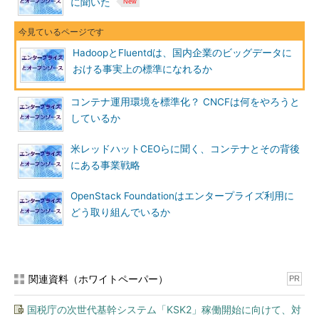
に聞いた
「Hadoopは、データの蓄積と処理についてはもともと強力で
あり、Sparkなどの併用により、処理機能はさらに充実してき
た。しかし、大量データの安定的な取り込みは課題として残され
HadoopとFluentdは、国内企業のビッグデータに
てきた。『データ収集』と一口でいっても、転送で失敗が発生し
おける事実上の標準になれるか
たときにどう対応するか、どうやって再送で重複転送が発生しな
いようにできるかなど考えなければならないことが多い。従来は
コンテナ運用環境を標準化？ CNCFは何をやろうと
こうした泥臭い部分を、個別のインテグレーションで切り抜けて
しているか
きたが、対応の負荷が大きい。また、データ収集元が複数から成
米レッドハットCEOらに聞く、コンテナとその背後
り立つシステムの場合、対応がますます困難になる」
にある事業戦略
NTTデータは2016年6月、Hadoopに関連して、データ収集基
OpenStack Foundationはエンタープライズ利用に
盤ソフトウェアFluentdのサポートサービスを開始したと発表し
どう取り組んでいるか
た。「これで初めて、データ収集の課題に手を打つことができ
た」（下垣氏）という。
関連資料（ホワイトペーパー）
PR
国税庁の次世代基幹システム「KSK2」稼働開始に向けて、対