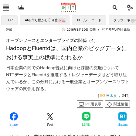
TOP
AIを作り動かし守り生かす
ロー/ノーコード
クラウドネイ
2021年10月5日 更新
連載
2016年8月30日 公開
オープンソースとエンタープライズの関係（4）
HadoopとFluentdは、国内企業のビッグデータに
おける事実上の標準になれるか
日本企業の間でのHadoop普及に向けた課題の克服について、
NTTデータとFluentdを推進するトレジャーデータはどう取り組
んでいるか。この分野における一般企業とオープンソースソフト
ウェアの関係を探る。
[
三木泉
，＠IT]
PC用表示
関連情報
Share
Post
LINE
Hatena