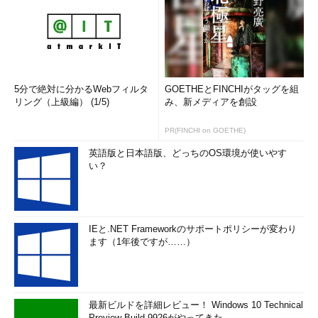
一般企業におけるシステムインテグレーションにはフィットしに
くい。もう少しHadoopから独立していて小回りの利く、Fluentd
のようなツールが適しているのではないか」
オープンソースソフトウェアとシステムインテグレーターの
5分で絶対に分かるWebフィルタ
GOETHEとFINCHIがタッグを組
関係
リング（上級編） (1/5)
み、新メディアを創設
では、Fluentdは、オープンソースプロジェクトとしてどのよ
PR(FINCHI on GOETHE)
うに運営されていくのだろうか。今後も実質的にはトレジャーデ
英語版と日本語版、どっちのOS環境が使いやす
ータが一社で開発を進めていくのか。
い？
これについて田籠氏は、「コミッターを絞るつもりはない」と
答える。
IEと.NET Frameworkのサポートポリシーが変わり
「だが、Fluentdはまだバージョン1.0にたどり着いていないた
ます（1年後ですが……）
め、まずはアーキテクチャ落ち着かせたい。いろいろな企業やシ
ステムで安心して使ってもらえるところまでトレジャーデータが
主導し、大きな機能追加については、コミッター陣や外部からの
提案を問わず、その後に順次取り入れていきたい。将来的には、
最新ビルドを詳細レビュー！ Windows 10 Technical
CNCF傘下に入ることも考えて、広くコミッターを受け入れてい
Preview Build 9926がやってきた ...