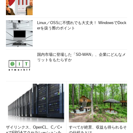
Linux／OSSに不慣れでも大丈夫！ WindowsでDock
erを扱う際のポイント
国内市場に登場した「SD-WAN」、企業にどんなメ
リットをもたらすか
ザイリンクス、OpenCL、C／C+
すべてが絶景、収益も得られるそ
+でFPGAアクセラレーションを
の仕組みとは