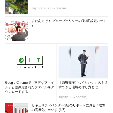
ンソースソフトウェアについては導入の妨げになる可能性があ
PR(COCO VILLA on GOETHE)
る。例えばFluentdに着目したシステムインテグレーターがいて
も、トレジャーデータはこうした企業に対するフルサポートがで
まだあるぞ！ グループポリシーの“鉄板”設定パート
きない。システムインテグレーション案件を受けることもできな
2
い。同社のような規模の企業ではリソースが足りないからだ。
「自分たちでパッチを書いてくれるようなところでないと対応
できないのが実情」（田籠氏）
トレジャーデータが、これまで日本でFluentdのサポートを提
供してこなかったのは、こうした事情があるという。NTTデータ
は今回、大手システムインテグレーターとして初めて、トレジャ
ーデータとの協力体制のもとで、自社としてサポートサービスを
提供したことになる。
Google Chromeで「不正なファイ
【西野亮廣】つくりたいものを追
ル」と誤判定されたファイルをダ
求できる環境の作り方とは
ウンロードする
PR(FINCHI on GOETHE)
セキュリティベンダー2社のリポートに見る「攻撃
の高度化」のいま (1/3)