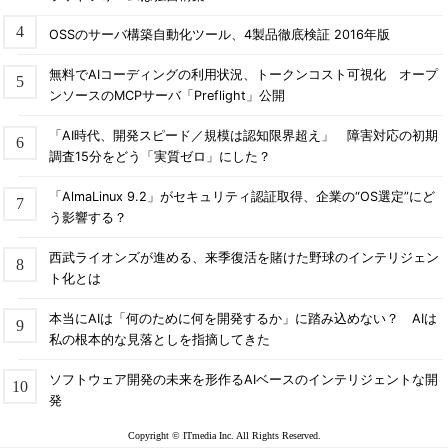
OSSのサーバ構築自動化ツール、4製品徹底検証 2016年版
無料でAIコーディングの利用状況、トークンコスト可視化 オープ
ンソースのMCPサーバ「Preflight」公開
「AI時代、開発スピード／規模は認知限界超え」 障害対応の初期
調査15分をどう「実質ゼロ」にした？
「AlmaLinux 9.2」がセキュリティ認証取得、企業の“OS選定”にど
う影響する？
西武ライオンズが進める、来季復活を賭けた野球のインテリジェン
ト化とは
本当にAIは「何のために何を開発するか」に踏み込めない？ AIは
私の根本的な見落としを指摘してきた
ソフトウェア開発の未来を形作るAIベースのインテリジェントな開
発
Copyright © ITmedia Inc. All Rights Reserved.