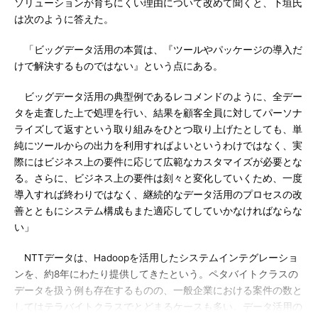
ソリューションが育ちにくい理由について改めて聞くと、下垣氏
は次のように答えた。
「ビッグデータ活用の本質は、『ツールやパッケージの導入だ
けで解決するものではない』という点にある。
ビッグデータ活用の典型例であるレコメンドのように、全デー
タを走査した上で処理を行い、結果を顧客全員に対してパーソナ
ライズして返すという取り組みをひとつ取り上げたとしても、単
純にツールからの出力を利用すればよいというわけではなく、実
際にはビジネス上の要件に応じて広範なカスタマイズが必要とな
る。さらに、ビジネス上の要件は刻々と変化していくため、一度
導入すれば終わりではなく、継続的なデータ活用のプロセスの改
善とともにシステム構成もまた適応してしていかなければならな
い」
NTTデータは、Hadoopを活用したシステムインテグレーショ
ンを、約8年にわたり提供してきたという。ペタバイトクラスの
データを扱う例も存在するものの、一般企業における案件の数と
してはテラバイトクラスでとどまるケースも多い。データ活用の