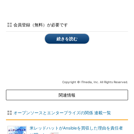
ための前処理や、基幹系の業務処理の一部を担うバッチ処理の高
速化が中心だ。
一般的に知られるHadoopの適用先としてECサイト、オンライ
会員登録（無料）が必要です
ンゲームに始まり、金融機関ではマネーロンダリングなどの不正
対策やリスク分析のための処理などでニーズが高まっているとい
続きを読む
う。製造業では、ゼネラルエレクトリックの取り組みに代表され
るように、重機を中心に予測保守などへの取り組みが進みつつあ
り、その前段階として、データの収集を進める企業が増えている
という。一例としてNTTデータが関わった製造業での
IoT（Internet of Things）活用事例として、下垣氏は港湾混雑シ
ミュレーションを挙げる。これは位置情報をはじめとする船舶か
Copyright © ITmedia, Inc. All Rights Reserved.
らのデータを集約し、最適な船舶の入港順を提案するための取り
組みとしてHadoopおよびSparkを利用したのだという。
関連情報
NTTデータがFluentdのサポートを提供し始めた理由
オープンソースとエンタープライズの関係 連載一覧
下垣氏は、Hadoopインテグレーションにおけるデータ収集に
関する課題解消のため、これまでずっと手を打ちたいと考えてき
米レッドハットがAnsibleを買収した理由を責任者
たという。