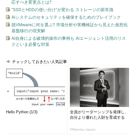
応すべき変更点とは?
“SSDとHDDの使い分け”が変わる ストレージの新常識
AIシステムのセキュリティを確保するためのプレイブック
脱VMwareに何を選ぶ? 市場分析や実機検証から見えた仮想化
NTTデータのシステム技術本部 方式技術部 課長、
基盤移行の現実解
下垣徹氏と、トレジャーデータのソフトウェアエ
AI自身による破壊的操作の事例も AIエージェント活用のリス
ンジニアで、Fluentdのコミッター、田籠聡氏
クといま必要な対策
Fluentdとは、プッシュ型の情報送信を行う機能を備えたオー
プンソースソフトウェアの1つで、トレジャーデータに在籍する
チェックしておきたい人気記事
人々が中心となって開発が進められている。プラグインアーキテ
クチャが特徴で、Hadoop以外にも多様なデータ転送元および転
送先に対応できるという。同様なオープンソースソフトウェアと
しては、Flume、Logstashなどがある。
では、Flume、Logstashといった競合となるオープンソースソ
フトウェアがある中で、なぜNTTデータはFluendを選んだのか。
Hello Python (1/3)
全員がリーダーシップを発揮し、
自分より優れた人財を育成する
下垣氏は、Fluentdが導入の容易さと機能の拡張性を兼ね備え
ている点、オープンソースソフトウェアの取り組みに理解のある
PR(dentsu Japan)
エンジニアたちが在籍するトレジャーデータが開発を支えている