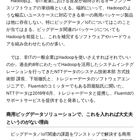
Hadoopは、非IT産業における普及が期待されるオープンソー
スソフトウェアの筆頭格といえる。端的にいって、Hadoopのよ
うな幅広いユースケースに対応できる単一の商用パッケージ製品
は他に存在しない。特にビッグデータ／IoTについてはこのこと
が当てはまる。ビッグデータ関連のパッケージについても
Hadoopを前提とし、これを補完するソフトウェアやハードウェ
アを組み合わせたものが多い。
では、非ITの一般企業はHadoopを使いさえすればそれでいい
のか。過去約8年にわたってHadoopを活用したシステムインテグ
レーションを行ってきたNTTデータのシステム技術本部 方式技
術部 課長、下垣徹氏と、トレジャーデータのソフトウェアエン
ジニアで、Fluentdのコミッターでもある田籠聡氏に聞いた。
NTTデータは2016年6月、トレジャーデータと提携し、Fluentdの
サポートサービスを提供すると発表している。
商用ビッグデータソリューションで、これを入れれば大丈夫
というのがない理由
ビッグデータ／IoT関連の課題をワンストップで解決する商用