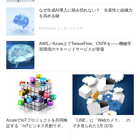
なぜ生成AI導入に踏み切れない？ 生産性と組織力
を高める鍵
PR(ITmedia エンタープライズ)
AWS／Azure上でTensorFlow、CNTKを――機械学
習環境のマネージドサービスが登場
AzureでIoTプロジェクトを共同検
「LINE」に「Webカメラ」、の
証する「IoTビジネス共創ラボ」
ぞき見られた1月 (1/3)