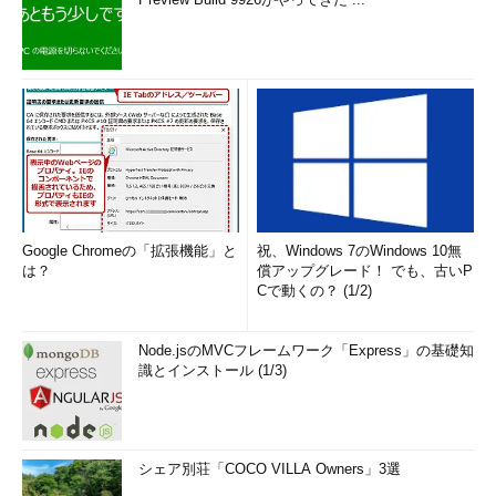
きたい」（田籠氏）
一方、Fluentd開発プロジェクトに対するNTTデータの姿勢
は、これまでの同社のLinux、PostgreSQL、Hadoop／Sparkなど
への取り組みと変わらないと、下垣氏は話す。
「オープンソースソフトウェアを単に使うというだけでなく品
質向上の余地やトラブル対応に関し、当社なりに咀嚼して、パッ
チを書いたり、コミュニティに還元したりして、長期間で安定し
たプロダクトに育てていきたい。当社では高負荷な案件が多いた
Google Chromeの「拡張機能」と
祝、Windows 7のWindows 10無
め、不具合を初めて見つけて対応するケースも出てく ると思っ
は？
償アップグレード！ でも、古いP
Cで動くの？ (1/2)
ている」
下垣氏と田籠氏は、そろってオープンソースソフトウェア利用
Node.jsのMVCフレームワーク「Express」の基礎知
における日本の特殊性を口にする。
識とインストール (1/3)
日本では商用、オープンソースいずれの場合でも、一般企業が
ITを活用する際には、システムインテグレーターが介在すること
がほとんどだ。ユーザー企業が自らIT製品を導入し、運用するケ
シェア別荘「COCO VILLA Owners」3選
ースは、米国などに比べると少ない。このことが、一部のオープ