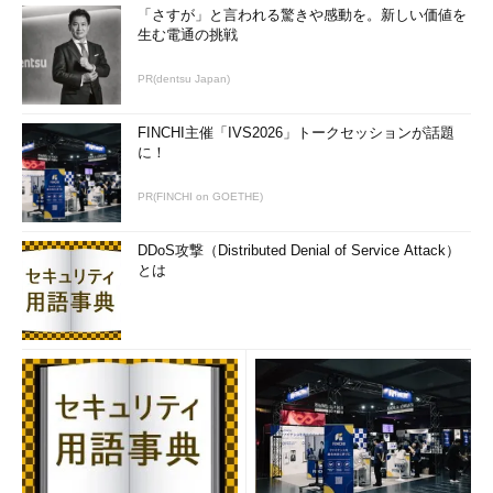
「さすが」と言われる驚きや感動を。新しい価値を
点、そして国内外におけるFluentdの導入の広がりを重視したと
生む電通の挑戦
話す。
PR(dentsu Japan)
「国内ではFluentdの導入が進んでいるように見受けられる。特
にWebサービス関連で多用されており、雑誌の記事やインターネ
FINCHI主催「IVS2026」トークセッションが話題
ット上での情報も多い。エンタープライズ分野では現在、デファ
に！
クトスタンダードのデータ収集ツールは存在しないが、Fluentd
は徐々に広がりつつある」（下垣氏）
PR(FINCHI on GOETHE)
海外での導入の広がりについても着目していると下垣氏はい
DDoS攻撃（Distributed Denial of Service Attack）
う。
とは
「グーグルやAmazon Web Services（AWS）などがFluentdを
ツールとして使っている。彼らもFluentdの利便性を理解して採
用を決めたのだと思う。NTTデータでは大規模なシステムへの導
入が求められることが多いため、国内外問わず大規模なサービス
で採用されていることは大きな意味がある」（下垣氏）
「Fluentdのプラグインアーキテクチャも大きな魅力の一つだ
った。必要な機能は後からプラグインとして開発していけばい