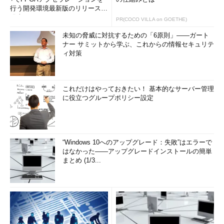
行う開発環境最新版のリリースを
発表
PR(COCO VILLA on GOETHE)
未知の脅威に対抗するための「6原則」――ガート
ナー サミットから学ぶ、これからの情報セキュリテ
ィ対策
これだけはやっておきたい！ 基本的なサーバー管理
に役立つグループポリシー設定
“Windows 10へのアップグレード：失敗”はエラーで
はなかった――アップグレードインストールの簡単
まとめ (1/3...