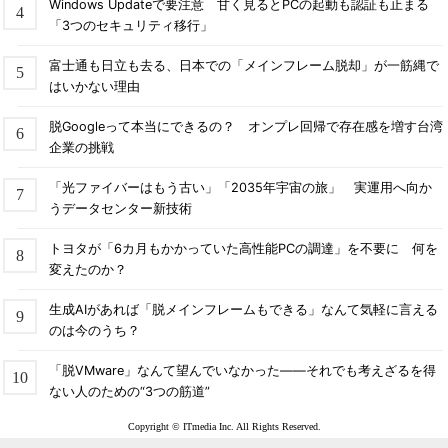
Windows Updateで要注意 甘く見るとPCの起動も認証も止まる
「3つのセキュリティ移行」
富士通も日立も去る、日本での「メインフレーム脱却」が一筋縄で
はいかない理由
脱Googleって本当にできるの？ オンプレ回帰で存在感を増す台湾
企業の挑戦
「光ファイバーはもう古い」「2035年宇宙の旅」 実運用へ向か
うデータセンター新技術
トヨタが「6カ月もかかっていた高性能PCの調達」を不要に 何を
変えたのか？
生成AIがあれば「脱メインフレームもできる」なんて気軽に言える
のは今のうち？
「脱VMware」なんて望んでいなかった――それでも考えざるを得
ない人のための“3つの筋道”
Copyright © ITmedia Inc. All Rights Reserved.