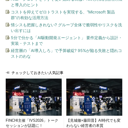
と導入のヒント
コストを抑えてゼロトラストを実現する、“Microsoft 製品
群”の有効な活用方法
情シスも把握しきれない? グループ全体で脆弱性やリスクを洗
い出すには
5分で分かる「AI駆動開発エージェント」 要件定義から設計・
実装・テストまで
経営層の「AI導入しろ」で予算破綻? 95%が陥る失敗と隠れコ
ストのわな
チェックしておきたい人気記事
FINCHI主催「IVS2026」トーク
【見城徹×藤田晋】AI時代でも変
セッションが話題に！
わらない経営者の本質