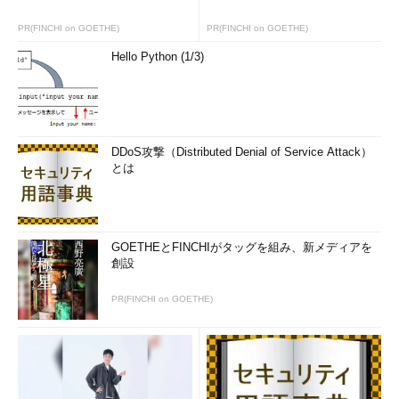
PR(FINCHI on GOETHE)
PR(FINCHI on GOETHE)
Hello Python (1/3)
DDoS攻撃（Distributed Denial of Service Attack）
とは
GOETHEとFINCHIがタッグを組み、新メディアを
創設
PR(FINCHI on GOETHE)