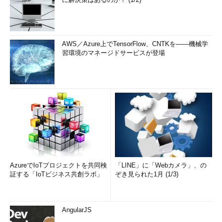
AWS／Azure上でTensorFlow、CNTKを――機械学
習環境のマネージドサービスが登場
AzureでIoTプロジェクトを共同検
「LINE」に「Webカメラ」、の
証する「IoTビジネス共創ラボ」
ぞき見られた1月 (1/3)
AngularJS