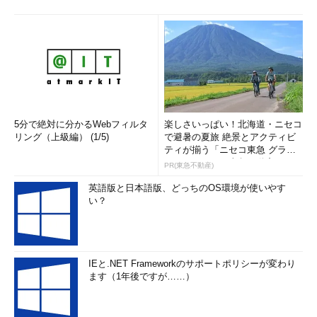
5分で絶対に分かるWebフィルタ
楽しさいっぱい！北海道・ニセコ
リング（上級編） (1/5)
で避暑の夏旅 絶景とアクティビ
ティが揃う「ニセコ東急 グラ
ン・ヒラフ」～東急不動産
PR(東急不動産)
英語版と日本語版、どっちのOS環境が使いやす
い？
IEと.NET Frameworkのサポートポリシーが変わり
ます（1年後ですが……）