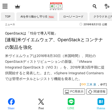
TOP
AIを作り動かし守り生かす
ロー/ノーコード
クラウドネイ
ニュース
2016年8月31日 公開
OpenStackは「15分で導入可能」
[速報]米ヴイエムウェア、OpenStackとコンテナ
の製品を強化
米ヴイエムウェアは2016年8月30日（米国時間）、同社の
OpenStackディストリビューションの新版、「VMware
Integrated OpenStack 3（VIO 3）」を、2016年第3四半期に提
供開始すると発表した。また、vSphere Integrated Containers
では管理ポータルとレジストリ機能を発表した。
[
三木 泉
，＠IT]
PC用表示
関連情報
Share
Post
LINE
Hatena