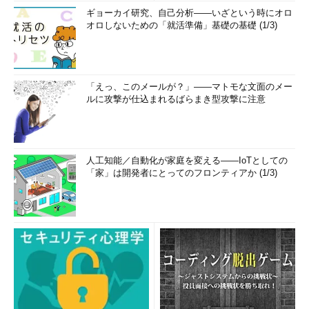
ギョーカイ研究、自己分析――いざという時にオロ
オロしないための「就活準備」基礎の基礎 (1/3)
「えっ、このメールが？」――マトモな文面のメー
ルに攻撃が仕込まれるばらまき型攻撃に注意
人工知能／自動化が家庭を変える――IoTとしての
「家」は開発者にとってのフロンティアか (1/3)