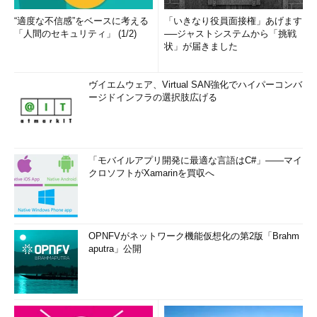
“適度な不信感”をベースに考える
「いきなり役員面接権」あげます
「人間のセキュリティ」 (1/2)
──ジャストシステムから「挑戦
状」が届きました
ヴイエムウェア、Virtual SAN強化でハイパーコンバ
ージドインフラの選択肢広げる
「モバイルアプリ開発に最適な言語はC#」――マイ
クロソフトがXamarinを買収へ
OPNFVがネットワーク機能仮想化の第2版「Brahm
aputra」公開