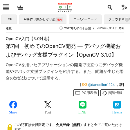
TOP
AIを作り動かし守り生かす
ロー/ノーコード
クラウドネイ
2026年2月14日 更新
連載
2017年1月16日 公開
OpenCV入門【3.0対応】
第7回 初めてのOpenCV開発 ― デバッグ機能お
よびデバッグ支援プラグイン【OpenCV 3.1.0】
OpenCVを用いたアプリケーションの開発で役立つにデバッグ機
能やデバッグ支援プラグインを紹介する。また、問題が生じた場
合の対処法について説明する。
[
@dandelion1124
，著]
PC用表示
関連情報
Share
Post
LINE
Hatena
この記事は会員限定です。
会員登録（無料）
すると全てご覧いただけ
ます。