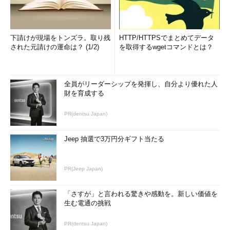
下請けが現場をトンズラ。取り残
HTTP/HTTPSでまとめてデータ
された元請けの運命は？ (1/2)
を取得するwgetコマンドとは？
全員がリーダーシップを発揮し、自分より優れた人
財を育成する
PR(dentsu Japan)
Jeep 抽選で3万円分ギフト当たる
PR(Jeep Japan)
「さすが」と言われる驚きや感動を。新しい価値を
生む電通の挑戦
PR(dentsu Japan)