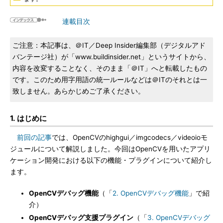
連載目次
ご注意：本記事は、＠IT／Deep Insider編集部（デジタルアド
バンテージ社）が「www.buildinsider.net」というサイトから、
内容を改変することなく、そのまま「＠IT」へと転載したもの
です。このため用字用語の統一ルールなどは＠ITのそれとは一
致しません。あらかじめご了承ください。
1. はじめに
前回の記事
では、OpenCVのhighgui／imgcodecs／videoioモ
ジュールについて解説しました。今回はOpenCVを用いたアプリ
ケーション開発における以下の機能・プラグインについて紹介し
ます。
OpenCVデバッグ機能
（「
2. OpenCVデバッグ機能
」で紹
介）
OpenCVデバッグ支援プラグイン
（「
3. OpenCVデバッグ