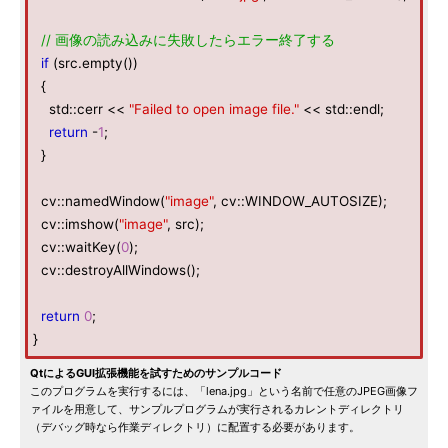
// 画像の読み込みに失敗したらエラー終了する
if
(src.empty())
{
std::cerr <<
"Failed to open image file."
<< std::endl;
return
-
1
;
}
cv::namedWindow(
"image"
, cv::WINDOW_AUTOSIZE);
cv::imshow(
"image"
, src);
cv::waitKey(
0
);
cv::destroyAllWindows();
return
0
;
}
QtによるGUI拡張機能を試すためのサンプルコード
このプログラムを実行するには、「lena.jpg」という名前で任意のJPEG画像フ
ァイルを用意して、サンプルプログラムが実行されるカレントディレクトリ
（デバッグ時なら作業ディレクトリ）に配置する必要があります。