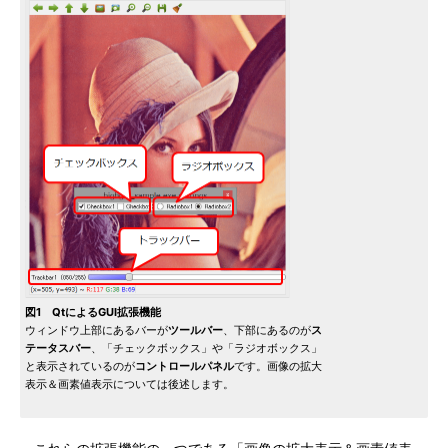
図1 QtによるGUI拡張機能
ウィンドウ上部にあるバーが
ツールバー
、下部にあるのが
ス
テータスバー
、「チェックボックス」や「ラジオボックス」
と表示されているのが
コントロールパネル
です。画像の拡大
表示＆画素値表示については後述します。