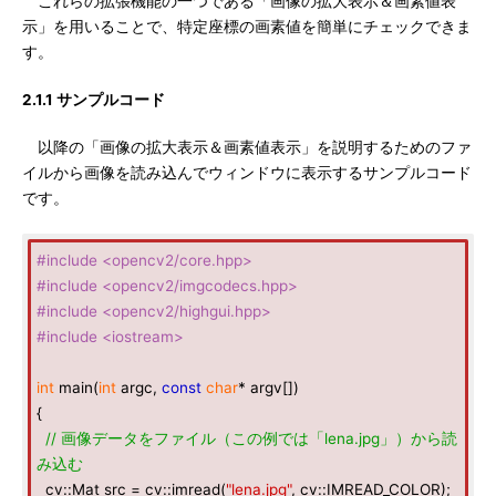
これらの拡張機能の一つである「画像の拡大表示＆画素値表
示」を用いることで、特定座標の画素値を簡単にチェックできま
す。
2.1.1 サンプルコード
以降の「画像の拡大表示＆画素値表示」を説明するためのファ
イルから画像を読み込んでウィンドウに表示するサンプルコード
です。
#include
<opencv2/core.hpp>
#include
<opencv2/imgcodecs.hpp>
#include
<opencv2/highgui.hpp>
#include
<iostream>
int
main(
int
argc,
const
char
* argv[])
{
// 画像データをファイル（この例では「lena.jpg」）から読
み込む
cv::Mat src = cv::imread(
"lena.jpg"
, cv::IMREAD_COLOR);