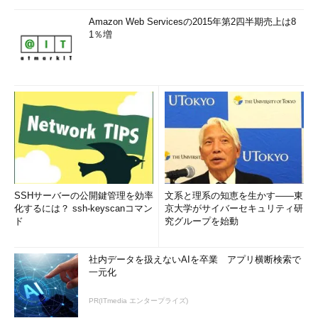
Amazon Web Servicesの2015年第2四半期売上は8
1％増
SSHサーバーの公開鍵管理を効率
文系と理系の知恵を生かす――東
化するには？ ssh-keyscanコマン
京大学がサイバーセキュリティ研
ド
究グループを始動
社内データを扱えないAIを卒業 アプリ横断検索で
一元化
PR(ITmedia エンタープライズ)