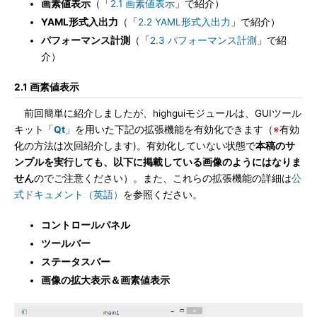
画素値表示
（「
2.1 画素値表示
」で紹介）
YAML形式入出力
（「
2.2 YAML形式入出力
」で紹介）
パフォーマンス計測
（「
2.3 パフォーマンス計測
」で紹
介）
2.1 画素値表示
前回簡単に紹介しましたが、highguiモジュールは、GUIツール
キット「
Qt
」を用いた下記の拡張機能を有効化できます（
※
有効
化の方法は次回紹介します)。有効化していない状態で
本稿のサ
ンプルを実行しても、以下に掲載している画像のようにはなりま
せん
のでご注意ください）。また、これらの拡張機能の詳細は
公
式ドキュメント（英語）
を参照ください。
コントロールパネル
ツールバー
ステータスバー
画像の拡大表示＆画素値表示