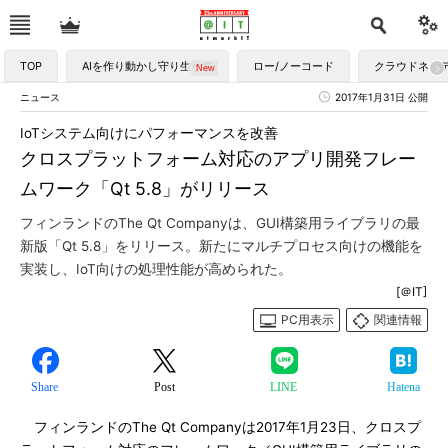
TOP
AIを作り動かし守り生かす
ロー/ノーコード
クラウドネイ
ニュース
2017年1月31日 公開
IoTシステム向けにパフォーマンスを改善
クロスプラットフォーム対応のアプリ開発フレー
ムワーク「Qt 5.8」がリリース
フィンランドのThe Qt Companyは、GUI構築用ライブラリの最
新版「Qt 5.8」をリリース。新たにマルチプロセス向けの機能を
実装し、IoT向けの処理性能が高められた。
[＠IT]
PC用表示
関連情報
Share
Post
LINE
Hatena
フィンランドのThe Qt Companyは2017年1月23日、クロスプ