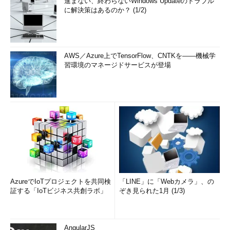
進まない、終わらないWindows Updateのトラブル
に解決策はあるのか？ (1/2)
AWS／Azure上でTensorFlow、CNTKを――機械学
習環境のマネージドサービスが登場
AzureでIoTプロジェクトを共同検
「LINE」に「Webカメラ」、の
証する「IoTビジネス共創ラボ」
ぞき見られた1月 (1/3)
AngularJS