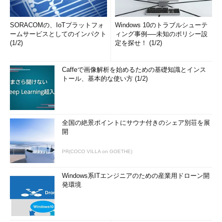
SORACOMの、IoTプラットフォ
Windows 10のトラブルシューテ
ームサービスとしてのインパクト
ィング事例──未知のポリシー設
(1/2)
定を探せ！ (1/2)
Caffeで画像解析を始めるための基礎知識とインス
トール、基本的な使い方 (1/2)
全国の絶景ポイントにサウナ付きのシェア別荘を展
開
PR(COCO VILLA on GOETHE)
Windows系ITエンジニアのための産業用ドローン開
発環境