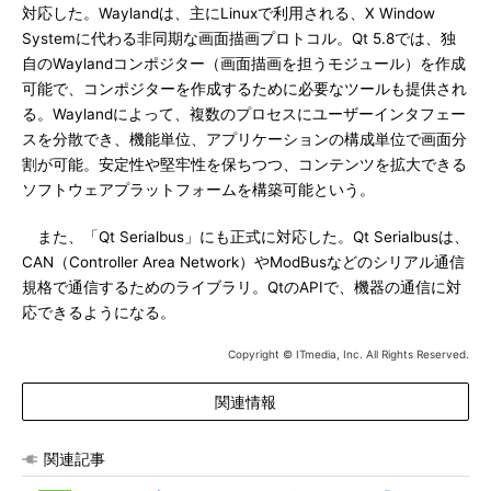
対応した。Waylandは、主にLinuxで利用される、X Window
Systemに代わる非同期な画面描画プロトコル。Qt 5.8では、独
自のWaylandコンポジター（画面描画を担うモジュール）を作成
可能で、コンポジターを作成するために必要なツールも提供され
る。Waylandによって、複数のプロセスにユーザーインタフェー
スを分散でき、機能単位、アプリケーションの構成単位で画面分
割が可能。安定性や堅牢性を保ちつつ、コンテンツを拡大できる
ソフトウェアプラットフォームを構築可能という。
また、「Qt Serialbus」にも正式に対応した。Qt Serialbusは、
CAN（Controller Area Network）やModBusなどのシリアル通信
規格で通信するためのライブラリ。QtのAPIで、機器の通信に対
応できるようになる。
Copyright © ITmedia, Inc. All Rights Reserved.
関連情報
関連記事