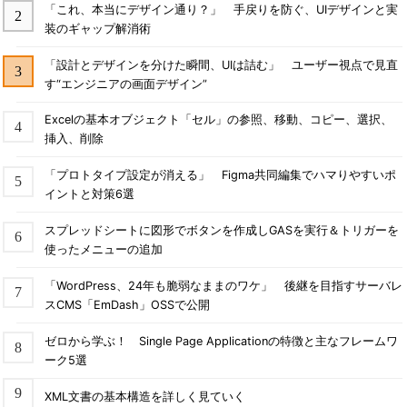
「これ、本当にデザイン通り？」 手戻りを防ぐ、UIデザインと実
装のギャップ解消術
「設計とデザインを分けた瞬間、UIは詰む」 ユーザー視点で見直
す“エンジニアの画面デザイン”
Excelの基本オブジェクト「セル」の参照、移動、コピー、選択、
挿入、削除
「プロトタイプ設定が消える」 Figma共同編集でハマりやすいポ
イントと対策6選
スプレッドシートに図形でボタンを作成しGASを実行＆トリガーを
使ったメニューの追加
「WordPress、24年も脆弱なままのワケ」 後継を目指すサーバレ
スCMS「EmDash」OSSで公開
ゼロから学ぶ！ Single Page Applicationの特徴と主なフレームワ
ーク5選
XML文書の基本構造を詳しく見ていく