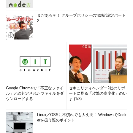
まだあるぞ！ グループポリシーの“鉄板”設定パート
2
Google Chromeで「不正なファイ
セキュリティベンダー2社のリポ
ル」と誤判定されたファイルをダ
ートに見る「攻撃の高度化」のい
ウンロードする
ま (1/3)
Linux／OSSに不慣れでも大丈夫！ WindowsでDock
erを扱う際のポイント