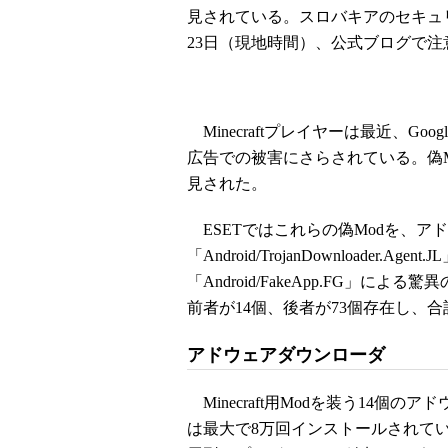
見されている。スロバキアのセキュリテ
23日（現地時間）、公式ブログで
Minecraftプレイヤーは最近、Go
広告での被害にさらされている。偽Mod
見された。
ESETではこれらの偽Modを、ア
「Android/TrojanDownloade
「Android/FakeApp.FG」に
前者が14個、後者が73個存在し、
アドウェアダウンローダ
Minecraft用Modを装う14個の
は最大で8万回インストールされて