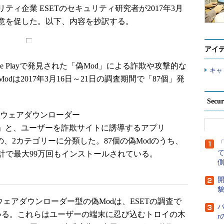
ィ企業 ESETのセキュリティ研究者が2017年3月
注意を促した。以下、内容を抄訳する。
アイ
ogle Playで発見された「偽Mod」による詐欺や攻撃的な
キャ
は2017年3月16日～21日の調査期間で「87個」発
Secu
ドウェアダウンローダー
r.Agent.JL」と、ユーザーを詐欺サイトに誘導するアプリ
よる驚異の、2カテゴリーに分類した。87個の偽Modのうち、
合計で最大99万回もインストールされている。
側
開
貌
アドウェアダウンローダー型の偽Modは、ESETの調査で
パ
いる。これらはユーザーの端末に忍び込むトロイの木