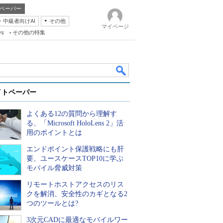
ペーパー
・中級者向けAI
その他
マイページ
ws
その他の特集
イトペーパー
よくある12の質問から理解す
る、「Microsoft HoloLens 2」活
用のポイントとは
エンドポイント保護戦略にも肝
k
要、ユースケースTOP10に学ぶ
モバイル脅威対策
リモートホストアクセスのリス
クを解消、安全性のカギとなる2
つのツールとは?
3次元CADに最適なモバイルワー