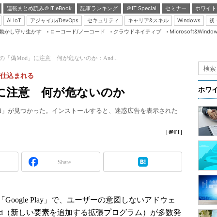
連載まとめ読み＠IT eBook
記事ランキング
＠IT Special
セミナー
ホワイト
AI IoT
アジャイル/DevOps
セキュリティ
キャリア&スキル
Windows
初
り動かし守り生かす
ローコード/ノーコード
クラウドネイティブ
Microsoft&Windo
Server & Storage
HTML5 + UX
raftの「偽Mod」に注意 何が危ないのか：And...
Smart & Social
が仕込まれる
Coding Edge
od」に注意 何が危ないのか
ホワ
Java Agile
ft用「偽Mod」が見つかった。インストールすると、迷惑広告を表示された
Database Expert
Linux ＆ OSS
[
＠IT
]
Master of IP Networ
Security & Trust
Share
Test & Tools
Insider.NET
ogle Play」で、ユーザーの意図しないアドウェ
ブログ
t用Mod（新しい要素を追加する拡張プログラム）が多数発