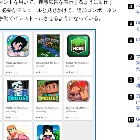
ネントを用いて、迷惑広告を表示するように動作す
パ
ストールに必要なモジュールと見せかけて、追加コンポーネン
手動でインストールさせるようになっている。
G
C
―
策
日
G