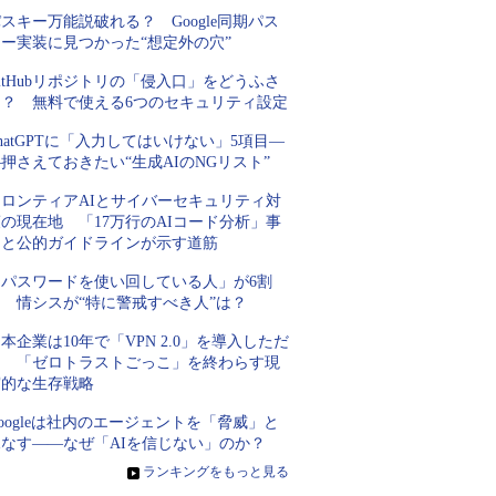
スキー万能説破れる？ Google同期パス
キー実装に見つかった“想定外の穴”
itHubリポジトリの「侵入口」をどうふさ
ぐ？ 無料で使える6つのセキュリティ設定
hatGPTに「入力してはいけない」5項目―
押さえておきたい“生成AIのNGリスト”
フロンティアAIとサイバーセキュリティ対
の現在地 「17万行のAIコード分析」事
例と公的ガイドラインが示す道筋
「パスワードを使い回している人」が6割
超 情シスが“特に警戒すべき人”は？
本企業は10年で「VPN 2.0」を導入しただ
け 「ゼロトラストごっこ」を終わらす現
実的な生存戦略
oogleは社内のエージェントを「脅威」と
見なす――なぜ「AIを信じない」のか？
»
ランキングをもっと見る