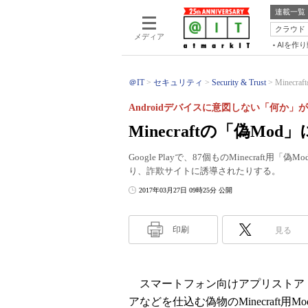
連載一覧
クラウド
メディア
AIを作
＠IT
セキュリティ
Security & Trust
Minec
Androidデバイスに意図しない「何か」
Minecraftの「偽M
Google Playで、87個ものMinecra
り、詐欺サイトに誘導されたりする。
2017年03月27日 09時25分 公開
印刷
見る
スマートフォン向けアプリストア「Go
アなどを仕込む偽物のMinecraf