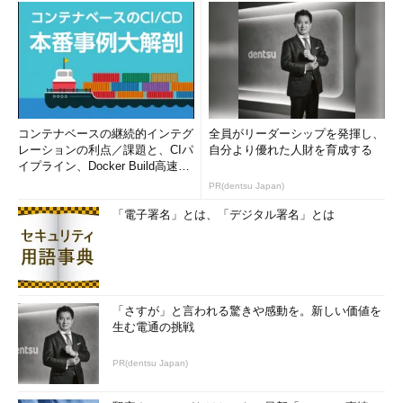
コンテナベースの継続的インテグ
全員がリーダーシップを発揮し、
レーションの利点／課題と、CIパ
自分より優れた人財を育成する
イプライン、Docker Build高速化
のコツ (1/2...
PR(dentsu Japan)
「電子署名」とは、「デジタル署名」とは
「さすが」と言われる驚きや感動を。新しい価値を
生む電通の挑戦
PR(dentsu Japan)