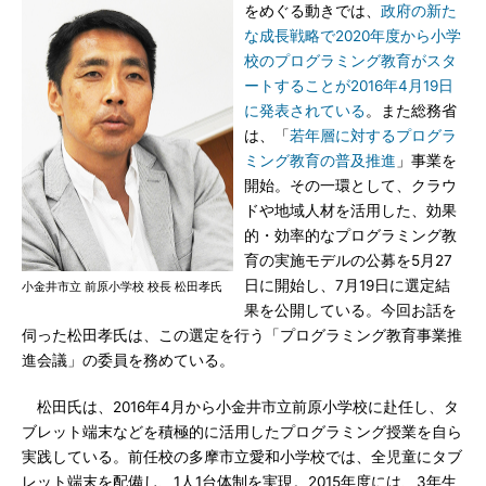
をめぐる動きでは、
政府の新た
な成長戦略で2020年度から小学
校のプログラミング教育がスタ
ートすることが2016年4月19日
に発表されている
。また総務省
は、「
若年層に対するプログラ
ミング教育の普及推進
」事業を
開始。その一環として、クラウ
ドや地域人材を活用した、効果
的・効率的なプログラミング教
育の実施モデルの公募を5月27
日に開始し、7月19日に選定結
小金井市立 前原小学校 校長 松田孝氏
果を公開している。今回お話を
伺った松田孝氏は、この選定を行う「プログラミング教育事業推
進会議」の委員を務めている。
松田氏は、2016年4月から小金井市立前原小学校に赴任し、タ
ブレット端末などを積極的に活用したプログラミング授業を自ら
実践している。前任校の多摩市立愛和小学校では、全児童にタブ
レット端末を配備し、1人1台体制を実現。2015年度には、3年生