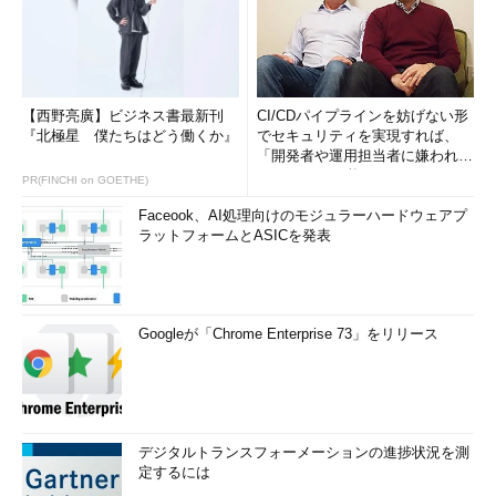
【西野亮廣】ビジネス書最新刊
CI/CDパイプラインを妨げない形
『北極星 僕たちはどう働くか』
でセキュリティを実現すれば、
「開発者や運用担当者に嫌われな
いWAF」は可能か
PR(FINCHI on GOETHE)
Faceook、AI処理向けのモジュラーハードウェアプ
ラットフォームとASICを発表
Googleが「Chrome Enterprise 73」をリリース
デジタルトランスフォーメーションの進捗状況を測
定するには