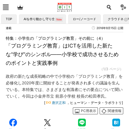
TOP
AIを作り動かし守り生かす
ロー/ノーコード
クラウドネイ
連載
2016年9月15日 公開
特集：小学生の「プログラミング教育」その前に（4）
「プログラミング教育」はICTを活用した新た
な“学び”のシンボル――小学校で成功させるため
のポイントと実践事例
（1/3 ページ）
政府の新たな成長戦略の中で小学校の「プログラミング教育」を
必修化し2020年度に開始することが発表され多くの議論を生ん
でいる。本特集では、さまざまな有識者にその要点について聞い
ていく。今回は小金井市立 前原小学校 校長の松田孝氏。
[
唐沢正和
，ヒューマン・データ・ラボラトリ]
PC用表示
関連情報