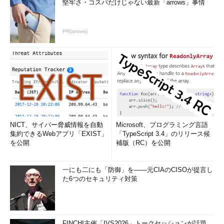
堅牢さ・コスパだけじゃない最新「arrows」事情
PR(arrows)
NICT、サイバー脅威情報を自動
Microsoft、プログラミング言語
集約できるWebアプリ「EXIST」
「TypeScript 3.4」のリリース候
を公開
補版（RC）を公開
一にも二にも「防御」を――元CIAのCISOが提言し
た6つのセキュリティ対策
FINCHI主催「IVS2026」トークセッションが話題