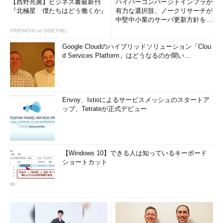
【西野亮廣】ビジネス書最新刊
ハイパーコンバージドインフラが
『北極星 僕たちはどう働くか』
有力な選択肢、ノークリサーチが
中堅中小業のサーバ更新方針を調
査
PR(FINCHI on GOETHE)
Google Cloudのハイブリッドソリューション「Clou
d Services Platform」はどうなるのか聞い...
Envoy、Istioによるサービスメッシュのスタートア
ップ、Tetrateが正式デビュー
【Windows 10】できる人は知っているキーボード
ショートカット