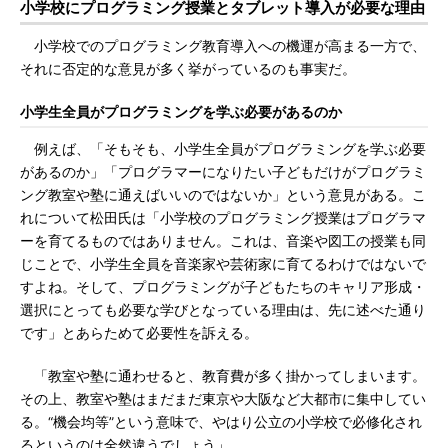
小学校にプログラミング授業とタブレット導入が必要な理由
小学校でのプログラミング教育導入への機運が高まる一方で、
それに否定的な意見が多く挙がっているのも事実だ。
小学生全員がプログラミングを学ぶ必要があるのか
例えば、「そもそも、小学生全員がプログラミングを学ぶ必要
があるのか」「プログラマーになりたい子どもだけがプログラミ
ング教室や塾に通えばいいのではないか」という意見がある。こ
れについて松田氏は「小学校のプログラミング授業はプログラマ
ーを育てるものではありません。これは、音楽や図工の授業も同
じことで、小学生全員を音楽家や芸術家に育てるわけではないで
すよね。そして、プログラミングが子どもたちのキャリア形成・
選択にとっても必要な学びとなっている理由は、先に述べた通り
です」とあらためて必要性を訴える。
「教室や塾に通わせると、教育費が多く掛かってしまいます。
その上、教室や塾はまだまだ東京や大阪など大都市に集中してい
る。“機会均等”という意味で、やはり公立の小学校で必修化され
るというのは全然違うでしょう」