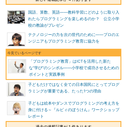
国語、算数、英語――教科学習にどのように取り入
れたらプログラミングを楽しめるのか？ 公立小学
校の教諭がプレゼン
テクノロジーの力を次の世代のために――プロのエ
ンジニアもプログラミング教育に協力を
「プログラミング教育」はICTを活用した新た
な“学び”のシンボル――小学校で成功させるための
ポイントと実践事例
子どもだけではなく全ての日本国民にとってプログ
ラミングが重要である、たった1つの理由
子どもは絵本やダンスでプログラミングの考え方を
身に付ける～『ルビィのぼうけん』ワークショップ
レポート
過去の連載記事が 1 件あります