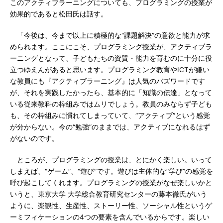
このアクティブラーニングについても、プログラミングの授業が
効果的であると松田氏は話す。
「今後は、今まで以上に積極的な“課題解決”の意欲と能力が求
められます。ここにこそ、プログラミング授業が、アクティブラ
ーニングとなって、子どもたちの資質・能力を育むのに十分に役
立つゆえんがあると思います。プログラミング教育やICTが嫌い
な教員にも『アクティブラーニング』は人気のバズワードです
が、それを実践したかったら、基本的に「知識の伝達」となって
いる従来教科の枠組みではムリでしょう。教員のみならず子ども
も、その枠組みに慣れてしまっていて、“アクティブ”という感覚
が分からない。今の“勉強”のままでは、アクティブになれるはず
がないのです。
ところが、プログラミングの授業は、とにかく楽しい。いって
しまえば、“ゲーム”、“遊び”です。遊びは主体的な“学び”の感覚を
呼び起こしてくれます。プログラミングの授業がなぜ楽しいかと
いうと、東京大学 大学総合教育研究センターの藤本徹氏がいう
ように、楽観性、生産性、ストーリー性、ソーシャル性というゲ
ーミフィケーションの4つの要素を含んでいるからです。楽しい