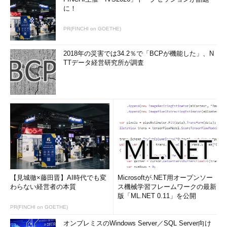
に！
PR(FINCHI on GOETHE)
2018年の災害では34.2％で「BCPが機能した」、N
TTデータ経営研究所が調査
【見城徹×藤田晋】AI時代でも変
Microsoftが.NET用オープンソー
わらない経営者の本質
ス機械学習フレームワークの最新
版「ML.NET 0.11」を公開
PR(FINCHI on GOETHE)
オンプレミスのWindows Server／SQL Server向け