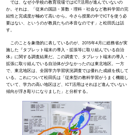
では、なぜ小学校の教育現場ではICT活用が進んでいないの
か。それは、「従来の国語・算数・理科・社会など教科学習の完
結性と完成度が極めて高いから。今さら授業の中でICTを使う必
要はない、というのが教員たちの本音なのです」と松田氏は話
す。
このことを象徴的に表しているのが、2015年4月に総務省が実
施した『タブレット端末の導入・拡張等に取り組んでいる自治
体』に関する調査結果だ。この調査で、タブレット端末の導入・
拡張に取り組んでいる自治体が少なかったのは東北地区。一方
で、東北地区は、全国学力学習状況調査では優れた成績を残して
いる。これについて松田氏は「従来型の教科学習がうまく機能し
ていて、学力の高い地区ほど、ICT活用はそれほど進んでいない
傾向が浮き彫りになりました」と分析する。