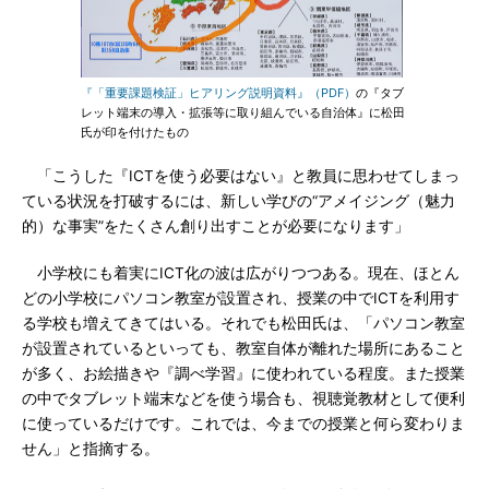
『「重要課題検証」ヒアリング説明資料』（PDF）
の『タブ
レット端末の導入・拡張等に取り組んでいる自治体』に松田
氏が印を付けたもの
「こうした『ICTを使う必要はない』と教員に思わせてしまっ
ている状況を打破するには、新しい学びの“アメイジング（魅力
的）な事実”をたくさん創り出すことが必要になります」
小学校にも着実にICT化の波は広がりつつある。現在、ほとん
どの小学校にパソコン教室が設置され、授業の中でICTを利用す
る学校も増えてきてはいる。それでも松田氏は、「パソコン教室
が設置されているといっても、教室自体が離れた場所にあること
が多く、お絵描きや『調べ学習』に使われている程度。また授業
の中でタブレット端末などを使う場合も、視聴覚教材として便利
に使っているだけです。これでは、今までの授業と何ら変わりま
せん」と指摘する。