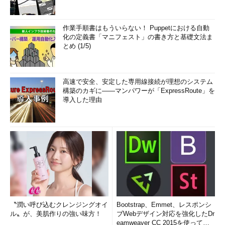
作業手順書はもういらない！ Puppetにおける自動
化の定義書「マニフェスト」の書き方と基礎文法ま
とめ (1/5)
高速で安全、安定した専用線接続が理想のシステム
構築のカギに――マンパワーが「ExpressRoute」を
導入した理由
〝潤い呼び込むクレンジングオイ
Bootstrap、Emmet、レスポンシ
ル〟が、美肌作りの強い味方！
ブWebデザイン対応を強化したDr
eamweaver CC 2015を使って