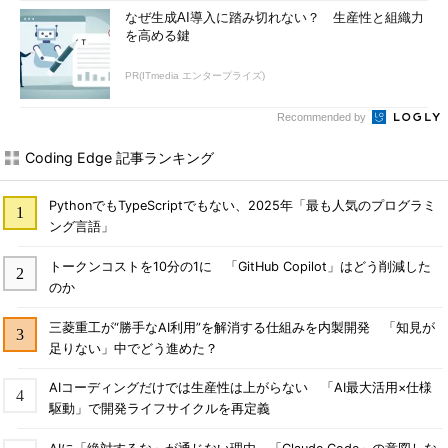
なぜ生成AI導入に踏み切れない？ 生産性と組織力
を高める鍵
PR(ITmedia エンタープライズ)
Recommended by
Coding Edge 記事ランキング
PythonでもTypeScriptでもない、2025年「最も人気のプログラミ
ング言語」
トークンコストを10分の1に 「GitHub Copilot」はどう削減した
のか
三菱重工が“勝手なAI利用”を解消する仕組みを内製開発 「知見が
足りない」中でどう進めた？
AIコーディングだけでは生産性は上がらない 「AI最大活用×仕様
駆動」で開発ライフサイクルを再定義