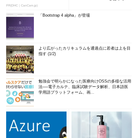
み...
PR(DHC｜CanCam.jp)
「Bootstrap 4 alpha」が登場
より広がったカリキュラムを通過点に若者は上を目
指す (1/2)
勉強会で明らかになった医療向けOSSの多様な活用
法──電子カルテ、臨床試験データ解析、日本語医
学用語プラットフォーム、画...