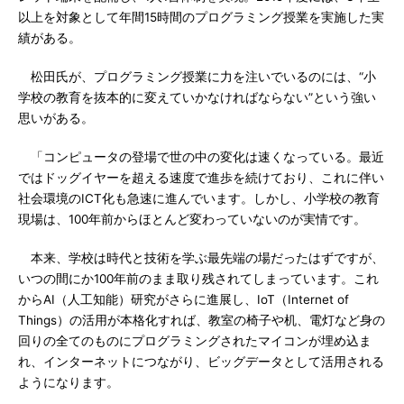
以上を対象として年間15時間のプログラミング授業を実施した実
績がある。
松田氏が、プログラミング授業に力を注いでいるのには、“小
学校の教育を抜本的に変えていかなければならない”という強い
思いがある。
「コンピュータの登場で世の中の変化は速くなっている。最近
ではドッグイヤーを超える速度で進歩を続けており、これに伴い
社会環境のICT化も急速に進んでいます。しかし、小学校の教育
現場は、100年前からほとんど変わっていないのが実情です。
本来、学校は時代と技術を学ぶ最先端の場だったはずですが、
いつの間にか100年前のまま取り残されてしまっています。これ
からAI（人工知能）研究がさらに進展し、IoT（Internet of
Things）の活用が本格化すれば、教室の椅子や机、電灯など身の
回りの全てのものにプログラミングされたマイコンが埋め込ま
れ、インターネットにつながり、ビッグデータとして活用される
ようになります。