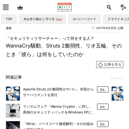
TOP
AIを作り動かし守り生かす
ロー/ノーコード
クラウドネイ
連載
2017年5月25日 公開
「セキュリティリサーチャー」って何をする人？
WannaCry騒動、Struts 2脆弱性、リオ五輪、その
とき「彼ら」は何をしていたのか
記事を見る
関連記事
4 Articles
Apache Struts 2の脆弱性がヤバい、外部から
読む
サーバコマンドを実行
ランサムウェア「Wanna Cryptor」に対し、
読む
異例のセキュリティパッチをWindows XPに
提供する意味
「Mirai」ソースコード徹底解剖－その仕組み
読む