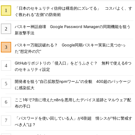
「日本のセキュリティ信仰は構造的にズレてる」 コスパよく、す
ぐ救われる“左側”の防衛術
パスキー神話崩壊 Google Password Managerの同期機能を狙う
新攻撃手法
パスキー万能説破れる？ Google同期パスキー実装に見つかっ
た“想定外の穴”
GitHubリポジトリの「侵入口」をどうふさぐ？ 無料で使える6つ
のセキュリティ設定
開発者を狙う“自己拡散型npmワーム”の全貌 400超のパッケージ
に感染拡大
ここ1年で7倍に増えたn8nを悪用したデバイス追跡とマルウェア配
布の手口
「パスワードを使い回している人」が6割超 情シスが“特に警戒す
べき人”は？