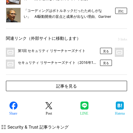
「コーディングはボトルネックだったためしがな
読む
い」 AI駆動開発の盲点と成果が出ない理由、Gartner
が明かす
関連リンク（外部サイトに移動します）
3 links
第1回 セキュリティ リサーチャーズナイト
セ
見る
セキュリティ リサーチャーズナイト（2016年10月7日） 前半 #リサ
見る
記事を見る
Share
Post
LINE
Hatena
Security & Trust 記事ランキング