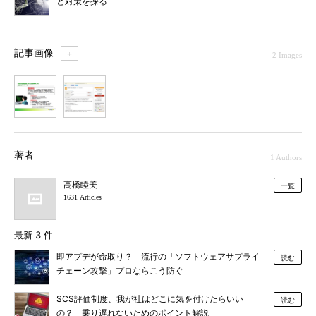
と対策を探る
記事画像
＋
2 Images
1
2
著者
1 Authors
高橋睦美
一覧
1631 Articles
最新 3 件
即アプデが命取り？ 流行の「ソフトウェアサプライ
読む
チェーン攻撃」プロならこう防ぐ
SCS評価制度、我が社はどこに気を付けたらいい
読む
の？ 乗り遅れないためのポイント解説