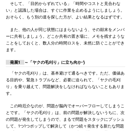
そして、「目的からずれている」「時間やコストと見合わな
い」と認識した場合は、すぐに作業を止めるようにしましょう。
おそらく、もう別の道を探した方が、よい結果となるはずです。
また、他の人が同じ状態にはまらないよう、その顛末をメンバ
ーに共有しましょう。どこか共有の置き場に、メモを残すような
ことをしておくと、数人分の時間ロスを、未然に防ぐことができ
ます。
発展1
～「ヤクの毛刈り」に立ち向かう
「ヤクの毛刈り」は、基本避けて通るべきです。ただ、価値あ
る目的や、緊急トラブルなど、必要に迫られて、「ヤクの毛刈
り」を乗り越えて、問題解決をしなければならないこともありま
す。
この時厄介なのが、問題が脳内でオーバーフローしてしまうこ
とです。「ヤクの毛刈り」は、前の問題が解決しないうちに、次
の問題が発生してしまうので、まるで問題をスタックにプッシュ
して、1つ1つポップして解決して（かつ続々発生する新たな問題