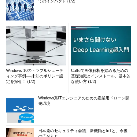
てのインパクト (1/2)
Windows 10のトラブルシューテ
Caffeで画像解析を始めるための
ィング事例──未知のポリシー設
基礎知識とインストール、基本的
定を探せ！ (1/2)
な使い方 (1/2)
Windows系ITエンジニアのための産業用ドローン開
発環境
日本発のセキュリティ会議、新機軸とIoTと、今後
の広がりと