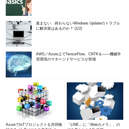
進まない、終わらないWindows Updateのトラブル
に解決策はあるのか？ (1/2)
AWS／Azure上でTensorFlow、CNTKを――機械学
習環境のマネージドサービスが登場
AzureでIoTプロジェクトを共同検
「LINE」に「Webカメラ」、の