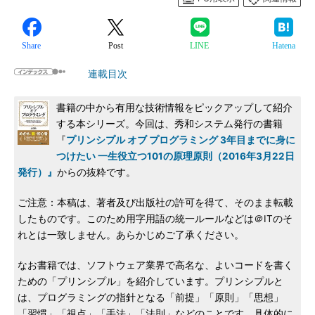
Share
Post
LINE
Hatena
連載目次
書籍の中から有用な技術情報をピックアップして紹介
する本シリーズ。今回は、秀和システム発行の書籍
『
プリンシプル オブ プログラミング 3年目までに身に
つけたい 一生役立つ101の原理原則（2016年3月22日
発行）』
からの抜粋です。
ご注意：本稿は、著者及び出版社の許可を得て、そのまま転載
したものです。このため用字用語の統一ルールなどは＠ITのそ
れとは一致しません。あらかじめご了承ください。
なお書籍では、ソフトウェア業界で高名な、よいコードを書く
ための「プリンシプル」を紹介しています。プリンシプルと
は、プログラミングの指針となる「前提」「原則」「思想」
「習慣」「視点」「手法」「法則」などのことです。具体的に