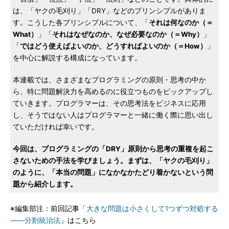
は、「ヤクの毛刈り」「DRY」などのプリンシプルがありま
す。こうした各プリンシプルについて、「
それは何なのか（＝
What）
」「
それはなぜなのか、なぜ必要なのか（＝Why）
」
「
ではどう使えばよいのか、どうすればよいのか（＝How）
」
を中心に解説する構成になっています。
本連載では、さまざまなプログラミングの原則・思考の中か
ら、特に問題解決力を高めるのに役立つものをピックアップし
ていきます。プログラマーは、その思考法をビジネスに応用
し、そうではない人はプログラマーと一緒に働く際に思い出し
ていただければ幸いです。
今回は、プログラミングの「DRY」原則から思考の重複を起こ
さないための手法を学びましょう。まずは、「ヤクの毛刈り」
のように、「本当の問題」になかなかたどり着かないという問
題から紹介します。
※編集部注：前回記事「
大きな問題は小さくして1つずつ対処する
――分割統治法
」はこちら