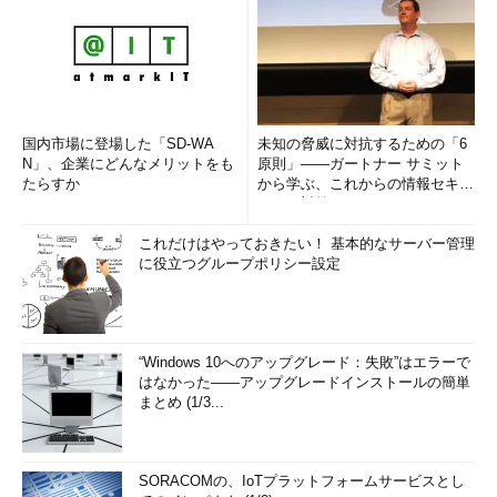
国内市場に登場した「SD-WA
未知の脅威に対抗するための「6
N」、企業にどんなメリットをも
原則」――ガートナー サミット
たらすか
から学ぶ、これからの情報セキュ
リティ対策
これだけはやっておきたい！ 基本的なサーバー管理
に役立つグループポリシー設定
“Windows 10へのアップグレード：失敗”はエラーで
はなかった――アップグレードインストールの簡単
まとめ (1/3...
SORACOMの、IoTプラットフォームサービスとし