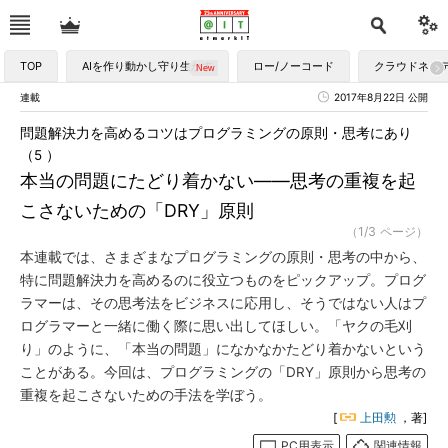
TOP
AIを作り動かし守り生かす
ロー/ノーコード
クラウドネイ
連載
2017年8月22日 公開
問題解決力を高めるコツはプログラミングの原則・思考にあり
（5 ）
本当の問題にたどり着かない――思考の重複を起
こさないための「DRY」原則
（1/3 ページ）
本連載では、さまざまなプログラミングの原則・思考の中から、
特に問題解決力を高めるのに役立つものをピックアップ。プログ
ラマーは、その思考法をビジネスに応用し、そうではない人はプ
ログラマーと一緒に働く際に思い出してほしい。「ヤクの毛刈
り」のように、「本当の問題」になかなかたどり着かないという
ことがある。今回は、プログラミングの「DRY」原則から思考の
重複を起こさないための手法を学ぼう。
[
上田勲
，著]
PC用表示
関連情報