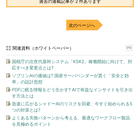
過去の連載記事が 2 件あります
次のページへ
関連資料（ホワイトペーパー）
PR
国税庁の次世代基幹システム「KSK2」稼働開始に向けて、対
応すべき変更点とは?
ソブリンAIの価値は? 国産サーバベンダーが貫く「安全と効
率」の設計思想
PDFに眠る情報をどう生かす? AIで有益なインサイトを引き出
す方法とは
急速に広がるシャドーAIのリスクを回避、今すぐ始められる5
つの対策とは?
よくある失敗パターンから考える、最適なワークフロー製品
を見極めるポイント