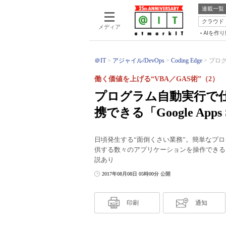
連載一覧
クラウド
メディア
AIを作
＠IT
アジャイル/DevOps
Coding Edge
プログ
働く価値を上げる“VBA／GAS術”（2）
プログラム自動実行で仕事
携できる「Google Apps 
日頃発生する“面倒くさい業務”。簡単なプロ
供する数々のアプリケーションを操作できる「Goo
説あり
2017年08月08日 05時00分 公開
印刷
通知