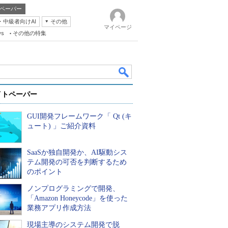
ペーパー
・中級者向けAI
その他
マイページ
ws
その他の特集
イトペーパー
GUI開発フレームワーク「 Qt (キ
ュート) 」ご紹介資料
SaaSか独自開発か、AI駆動シス
k
テム開発の可否を判断するため
のポイント
ノンプログラミングで開発、
「Amazon Honeycode」を使った
業務アプリ作成方法
現場主導のシステム開発で脱