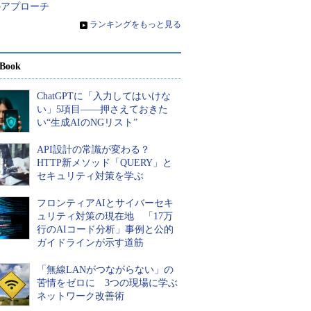
のアプローチ
»
ランキングをもっと見る
Book
ChatGPTに「入力してはいけな
い」5項目――押さえておきた
い“生成AIのNGリスト”
API設計の常識が変わる？
HTTP新メソッド「QUERY」と
セキュリティ対策を学ぶ
フロンティアAIとサイバーセキ
ュリティ対策の現在地 「17万
行のAIコード分析」事例と公的
ガイドラインが示す道筋
「無線LANがつながらない」の
苦情をゼロに 3つの現場に学ぶ
ネットワーク改善術