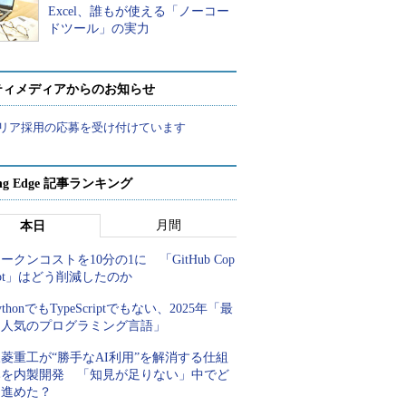
Excel、誰もが使える「ノーコー
ドツール」の実力
ティメディアからのお知らせ
リア採用の応募を受け付けています
ing Edge 記事ランキング
月間
本日
ークンコストを10分の1に 「GitHub Cop
lot」はどう削減したのか
ythonでもTypeScriptでもない、2025年「最
も人気のプログラミング言語」
菱重工が“勝手なAI利用”を解消する仕組
みを内製開発 「知見が足りない」中でど
う進めた？