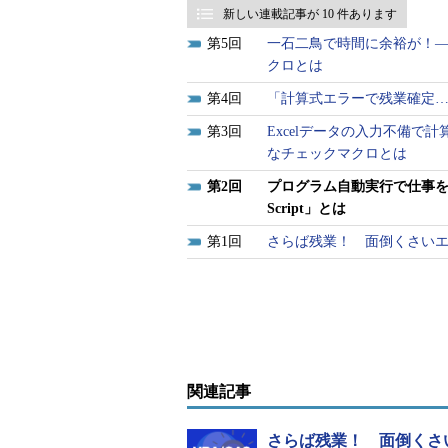
新しい連載記事が 10 件あります
5
一石二鳥で時間に余裕が！
クロとは
4
「計算式エラーで残業確定…
3
Excelデータの入力不備
なチェックマクロとは
2
プログラム自動実行で仕事を楽に！
Script」とは
1
さらば残業！ 面倒くさいエク
関連記事
さらば残業！ 面倒くさい