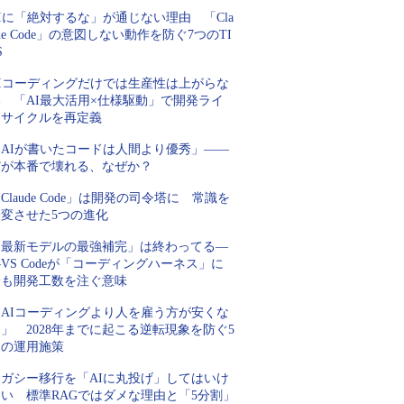
Iに「絶対するな」が通じない理由 「Cla
de Code」の意図しない動作を防ぐ7つのTI
S
AIコーディングだけでは生産性は上がらな
い 「AI最大活用×仕様駆動」で開発ライ
フサイクルを再定義
「AIが書いたコードは人間より優秀」――
だが本番で壊れる、なぜか？
Claude Code」は開発の司令塔に 常識を
一変させた5つの進化
「最新モデルの最強補完」は終わってる―
VS Codeが「コーディングハーネス」に
最も開発工数を注ぐ意味
「AIコーディングより人を雇う方が安くな
」 2028年までに起こる逆転現象を防ぐ5
つの運用施策
レガシー移行を「AIに丸投げ」してはいけ
ない 標準RAGではダメな理由と「5分割」