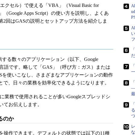
トエクセル）で使える「VBA」（Visual Basic for
A
u
GAS」（Google Apps Script）の使い方を説明し、よくあ
P
第2回はGASの説明とセットアップ方法を紹介しま
gleが提供する数々のアプリケーション（以下、Google
「
グ言語です。略して「GAS」（呼び方：ガス）または
す。GASを使いこなし、さまざまなアプリケーションの動作
とで、日々の業務を効率化できるようになります。
―
も特に業務で使用されることが多いGoogleスプレッドシ
ついてお伝えします。
る
るのか
を操作できます。デフォルトの状態では以下の11種