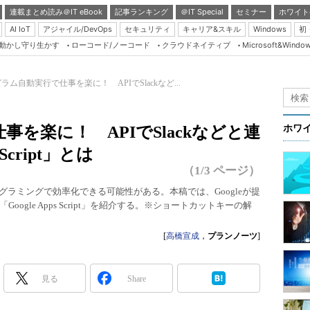
連載まとめ読み＠IT eBook
記事ランキング
＠IT Special
セミナー
ホワイト
AI IoT
アジャイル/DevOps
セキュリティ
キャリア&スキル
Windows
初
り動かし守り生かす
ローコード/ノーコード
クラウドネイティブ
Microsoft&Windo
Server & Storage
HTML5 + UX
ラム自動実行で仕事を楽に！ APIでSlackなど...
Smart & Social
Coding Edge
を楽に！ APIでSlackなどと連
ホワ
Java Agile
Script」とは
Database Expert
（1/3 ページ）
Linux ＆ OSS
グラミングで効率化できる可能性がある。本稿では、Googleが提
gle Apps Script」を紹介する。※ショートカットキーの解
Master of IP Networ
Security & Trust
[
高橋宣成
，
プランノーツ
]
Test & Tools
Insider.NET
見る
Share
ブログ