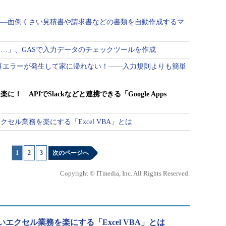
――面倒くさい見積書や請求書などの書類を自動作成するマ
…」、GASで入力データのチェックツールを作成
で計算エラーが発生して家に帰れない！――入力規則よりも簡単
 APIでSlackなどと連携できる「Google Apps
セル業務を楽にする「Excel VBA」とは
1
|
2
|
3
次のページへ
Copyright © ITmedia, Inc. All Rights Reserved.
エクセル業務を楽にする「Excel VBA」とは