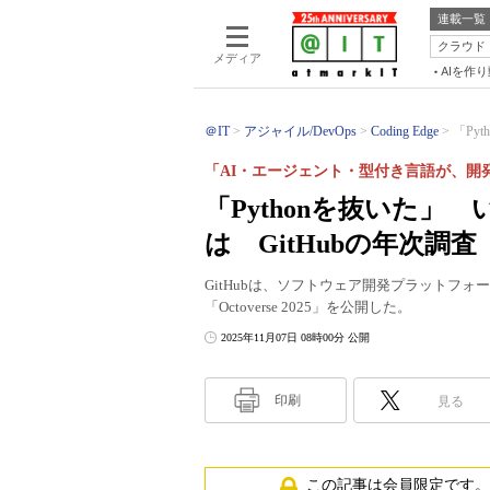
連載一覧
クラウド
メディア
AIを作
＠IT
アジャイル/DevOps
Coding Edge
「Py
「AI・エージェント・型付き言語が、開
「Pythonを抜いた
は GitHubの年次調査「Oc
GitHubは、ソフトウェア開発プラットフォ
「Octoverse 2025」を公開した。
2025年11月07日 08時00分 公開
印刷
見る
この記事は会員限定です。