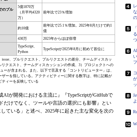
5億1870万
でのプル
（月平均4320
前年比で23％増加
万）
前年比で25.1％増加。2025年8月だけで約1
約10億
億
る
430万
2023年からほぼ倍増
TypeScript、
TypeScriptが2025年8月に初めて首位に
Python
issue、プルリクエスト、プルリクエストの差分、チームディスカッ
e、プルリクエスト、チームディスカッションの作成、3）プロジェクトへの
ビューが含まれる。また、以下で言及する「コントリビューター」は、
bユーザーを指している。アクティビティーに関する数字は、特に記載が
が
ビティーを反映している
が開発における主流に』『TypeScriptがGitHubで
J
よ
ードだけでなく、ツールや言語の選択にも影響』とい
している」と述べ、2025年に起きた主な変化を次の
R
W