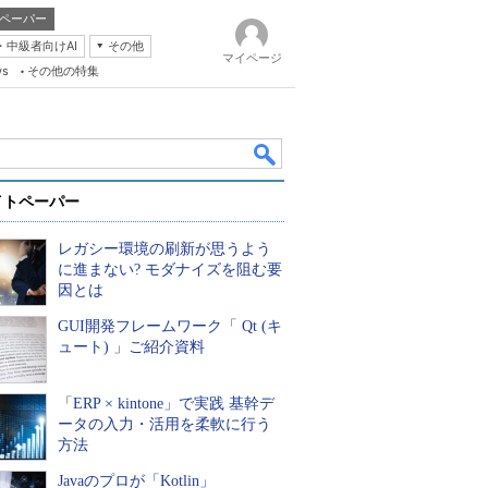
ペーパー
・中級者向けAI
その他
マイページ
ws
その他の特集
イトペーパー
レガシー環境の刷新が思うよう
に進まない? モダナイズを阻む要
因とは
GUI開発フレームワーク「 Qt (キ
k
ュート) 」ご紹介資料
「ERP × kintone」で実践 基幹デ
ータの入力・活用を柔軟に行う
方法
Javaのプロが「Kotlin」