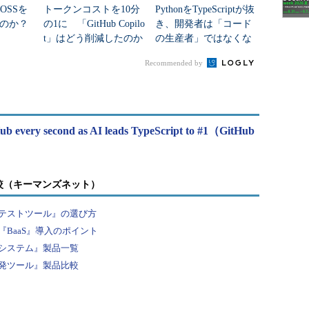
OSSを
トークンコストを10分
PythonをTypeScriptが抜
のか？
の1に 「GitHub Copilo
き、開発者は「コード
t」はどう削減したのか
の生産者」ではなくな
った
Recommended by
Hub every second as AI leads TypeScript to #1（GitHub
較（キーマンズネット）
テストツール』の選び方
BaaS』導入のポイント
システム』製品一覧
発ツール』製品比較