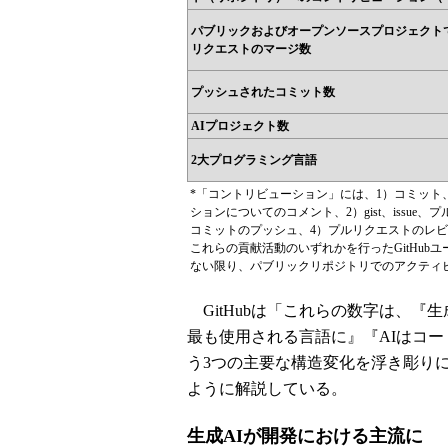
パブリックおよびオープンソースプロジェクト
リクエストのマージ数
プッシュされたコミット数
AIプロジェクト数
2大プログラミング言語
*「コントリビューション」には、1）コミット、
ションについてのコメント、2）gist、issu
コミットのプッシュ、4）プルリクエストのレ
これらの貢献活動のいずれかを行ったGitHu
ない限り、パブリックリポジトリでのアクティ
GitHubは「これらの数字は、『生成AI
最も使用される言語に』『AIはコ
う3つの主要な構造変化を浮き彫りに
ように解説している。
生成AIが開発における主流に