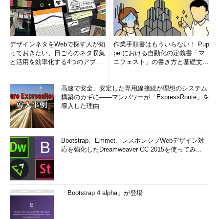
デザインネタをWebで探す人が知
作業手順書はもういらない！ Pup
っておきたい、日ごろのネタ収集
petにおける自動化の定義書「マ
と活用を効率化する4つのアプリ
ニフェスト」の書き方と基礎文法
(1/3)
まとめ (1/5)
高速で安全、安定した専用線接続が理想のシステム
構築のカギに――マンパワーが「ExpressRoute」を
導入した理由
Bootstrap、Emmet、レスポンシブWebデザイン対
応を強化したDreamweaver CC 2015を使ってみ...
「Bootstrap 4 alpha」が登場