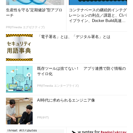
生産性を守る“定期健診”型アプロ
コンテナベースの継続的インテグ
ーチ
レーションの利点／課題と、CIパ
イプライン、Docker Build高速化
のコツ (1/2...
PR(ITmedia エグゼクティブ)
「電子署名」とは、「デジタル署名」とは
既存ツールは捨てない！ アプリ連携で防ぐ情報の
サイロ化
PR(ITmedia エンタープライズ)
AI時代に求められるエンジニア像
PR(＠IT)