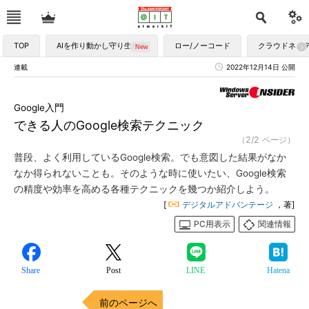
TOP
AIを作り動かし守り生かす
ロー/ノーコード
クラウドネイ
連載
2022年12月14日 公開
Google入門
できる人のGoogle検索テクニック
（2/2 ページ）
普段、よく利用しているGoogle検索。でも意図した結果がなか
なか得られないことも。そのような時に使いたい、Google検索
の精度や効率を高める各種テクニックを幾つか紹介しよう。
[
デジタルアドバンテージ
，著]
PC用表示
関連情報
Share
Post
LINE
Hatena
前のページへ