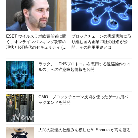
ESET ウイルスラボ総責任者に聞
ブロックチェーンの実証実験に取
く、オンラインバンキング攻撃の
り組む国内企業20社の社名が公
現状とIoT時代のセキュリティ (1/
開、その利用用途とは
2)
ラック、「DNSプロトコルを悪用する遠隔操作ウイ
ルス」への注意喚起情報を公開
GMO、ブロックチェーン技術を使ったゲーム用バ
ックエンドを開発
人間の記憶の仕組みを模したAI-Samuraiが海を渡る