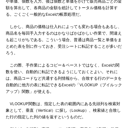
や単価、個数を入力、後は個数と単価をかけて販売商品ごとの金
額を算出して、各商品の金額を総計してトータル価格を計算す
る。ごくごく一般的なExcelの帳票処理だ。
しかし、商品の価格は仕入れによっても変わる場合もあるし、
商品名を毎回手入力するのはかなりばかばかしい作業で、間違え
も起こりがちである。こういう場合、普通は商品一覧と単価をま
とめた表を別に作っておき、受注シートに転記することが多いだ
ろう。
この際、手作業によるコピー＆ペーストではなく、Excelの関
数を使い、自動的に転記できるようにしておくとよい。それに
は、商品コードなど共通する列情報から、合致する行のデータを
自動的に他方の表に転記できるExcelの「VLOOKUP（ブイルック
アップ）関数」が使える。
VLOOKUP関数は、指定した表の範囲内にある先頭列を検索対
象として、垂直（Vertical）に探し（Lookup）、検索値と合致し
た行の指定した列の値を返すというものだ。