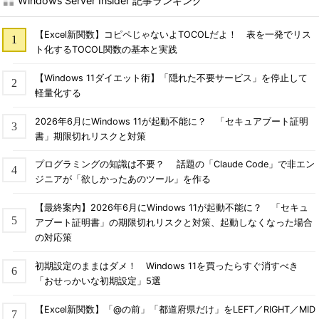
Windows Server Insider 記事ランキング
【Excel新関数】コピペじゃないよTOCOLだよ！ 表を一発でリス
ト化するTOCOL関数の基本と実践
【Windows 11ダイエット術】「隠れた不要サービス」を停止して
軽量化する
2026年6月にWindows 11が起動不能に？ 「セキュアブート証明
書」期限切れリスクと対策
プログラミングの知識は不要？ 話題の「Claude Code」で非エン
ジニアが「欲しかったあのツール」を作る
【最終案内】2026年6月にWindows 11が起動不能に？ 「セキュ
アブート証明書」の期限切れリスクと対策、起動しなくなった場合
の対応策
初期設定のままはダメ！ Windows 11を買ったらすぐ消すべき
「おせっかいな初期設定」5選
【Excel新関数】「@の前」「都道府県だけ」をLEFT／RIGHT／MID