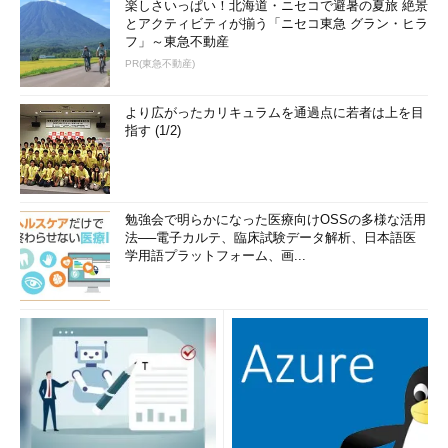
楽しさいっぱい！北海道・ニセコで避暑の夏旅 絶景
とアクティビティが揃う「ニセコ東急 グラン・ヒラ
フ」～東急不動産
PR(東急不動産)
より広がったカリキュラムを通過点に若者は上を目
指す (1/2)
勉強会で明らかになった医療向けOSSの多様な活用
法──電子カルテ、臨床試験データ解析、日本語医
学用語プラットフォーム、画...