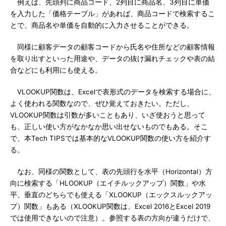
例えば、先頭列に商品コード、2列目に商品名、3列目に単価
を入力した「価格テーブル」があれば、商品コードで検索するこ
とで、商品名や単価を自動的に入力させることができる。
同様に顧客データの顧客コードから氏名や住所などの顧客情報
を取り出すといった用途や、データの抜け漏れチェックや表の結
合などにも利用にも使える。
VLOOKUP関数は、Excelで表形式のデータを検索する場合に、
よく使われる関数なので、ぜひ覚えておきたい。ただし、
VLOOKUP関数は引数が多いこともあり、いざ使おうと思って
も、正しい使い方がなかなか思い出せないものでもある。そこ
で、本Tech TIPSでは基本的なVLOOKUP関数の使い方を紹介す
る。
なお、同様の関数として、表の先頭行を水平（Horizontal）方
向に検索する「HLOOKUP（エイチルックアップ）関数」や水
平、垂直のどちらでも使える「XLOOKUP（エックスルックアッ
プ）関数」もある（XLOOKUP関数は、Excel 2016とExcel 2019
では使用できないので注意）。参照する表の方向が違うだけで、