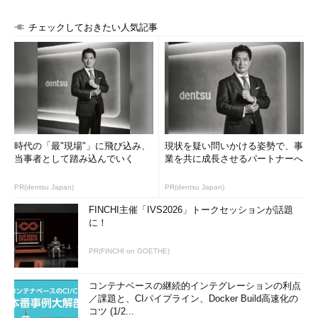
チェックしておきたい人気記事
時代の「最"現場"」に飛び込み、
現状を疑い問いかける姿勢で、事
当事者として踏み込んでいく
業を共に成長させるパートナーへ
PR(dentsu Japan)
PR(dentsu Japan)
FINCHI主催「IVS2026」トークセッションが話題
に！
PR(FINCHI on GOETHE)
コンテナベースの継続的インテグレーションの利点
／課題と、CIパイプライン、Docker Build高速化の
コツ (1/2...