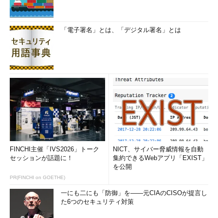
「電子署名」とは、「デジタル署名」とは
FINCHI主催「IVS2026」トーク
NICT、サイバー脅威情報を自動
セッションが話題に！
集約できるWebアプリ「EXIST」
を公開
PR(FINCHI on GOETHE)
一にも二にも「防御」を――元CIAのCISOが提言し
た6つのセキュリティ対策