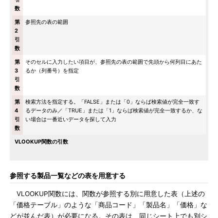
数
第
参照先の表の範囲
2
引
数
第
そのセルに入力したい項目が、参照先の表の範囲で先頭から何列目にあた
3
るか（列番号）を指定
引
数
第
検索方法を指定する。「FALSE」または「0」ならば検索値が完全一致す
4
るデータのみ／「TRUE」または「1」ならば検索値が完全一致するか、な
引
い場合は一番近いデータを探して入力
数
VLOOKUP関数の引数
参照する製品一覧などの表を用意する
VLOOKUP関数には、関数が参照する別に用意した表（上述の
「価格テーブル」のような「商品コード」「製品名」「価格」な
どが並んだ表）が必要になる。その表は、同じシート上でも別シ