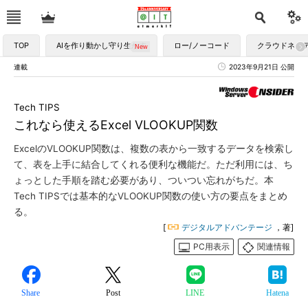
TOP
AIを作り動かし守り生かす
ロー/ノーコード
クラウドネイ
連載
2023年9月21日 公開
Tech TIPS
これなら使えるExcel VLOOKUP関数
ExcelのVLOOKUP関数は、複数の表から一致するデータを検索し
て、表を上手に結合してくれる便利な機能だ。ただ利用には、ち
ょっとした手順を踏む必要があり、ついつい忘れがちだ。本
Tech TIPSでは基本的なVLOOKUP関数の使い方の要点をまとめ
る。
[
デジタルアドバンテージ
，著]
PC用表示
関連情報
Share
Post
LINE
Hatena