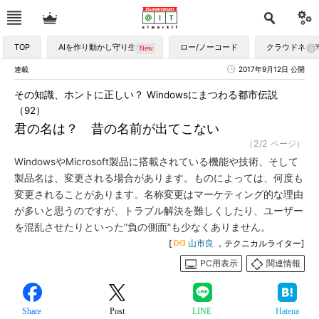
TOP
AIを作り動かし守り生かす
ロー/ノーコード
クラウドネイ
連載
2017年9月12日 公開
その知識、ホントに正しい？ Windowsにまつわる都市伝説
（92）
君の名は？ 昔の名前が出てこない
（2/2 ページ）
WindowsやMicrosoft製品に搭載されている機能や技術、そして
製品名は、変更される場合があります。ものによっては、何度も
変更されることがあります。名称変更はマーケティング的な理由
が多いと思うのですが、トラブル解決を難しくしたり、ユーザー
を混乱させたりといった“負の側面”も少なくありません。
[
山市良
，テクニカルライター]
PC用表示
関連情報
Share
Post
LINE
Hatena