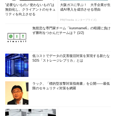
“必要ないもの／使わないもの”は
大阪ガスに学ぶ！ 大手企業が生
無効化し、クライアントのセキュ
成AI導入を成功させる理由
リティを向上させる
PR(ITmedia エンタープライズ)
無慈悲な専門家チーム「kuromame6」の暗躍に負け
ず勝利をつかんだチームは？ (1/2)
低コストでデータの災害復旧対策を実現する新たな
SDS「ストレージレプリカ」とは
ラック、「標的型攻撃対策指南書」を公開――最低
限のセキュリティ対策を網羅