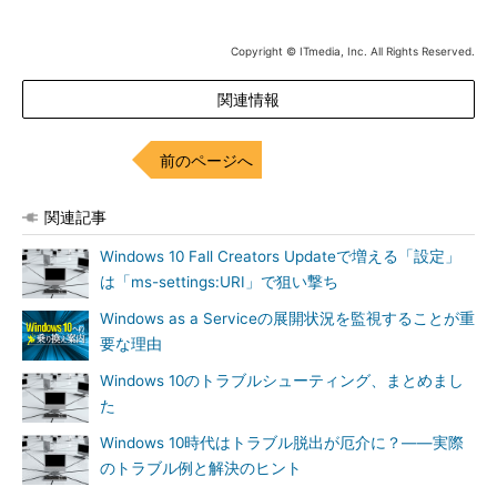
Copyright © ITmedia, Inc. All Rights Reserved.
画面4
Grooveミュージックとは全く関係のない、ファイル
関連情報
名「groove.exe」のOneDrive for Business
この他、以前使用されていた名前が別の技術や機能に再利用さ
前のページへ
れている例としては、「
Microsoft Passport
」があります。
Microsoft Passportは、Windows 10に実装された、パスワード入
関連記事
力に変わる二要素認証（Tow Factor Authentication：2FA）技術
です。
Windows 10 Fall Creators Updateで増える「設定」
は「ms-settings:URI」で狙い撃ち
生体認証（顔、眼球の虹彩、指紋による認証）といった
Windows as a Serviceの展開状況を監視することが重
「Windows Hello認証」の背景にある技術ですが、もともとは現
要な理由
在の「
Microsoftアカウント
」の前身となった「
Microsoft Live
ID
」の、さらに前身のサービスである「
Windows 10のトラブルシューティング、まとめまし
.NET Passport／
Microsoft Passport Network
た
」のことを指していました。そし
て、現在の意味でのMicrosoft Passportも、実はもう古い用例で
Windows 10時代はトラブル脱出が厄介に？――実際
す。Windows 10初期リリース時には別の意味であったMicrosoft
のトラブル例と解決のヒント
PassportとWindows Helloは、現在では両社を合わせて