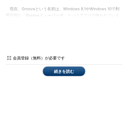
現在、Grooveという名前は、Windows 8.1やWindows 10で利
用可能な「
Grooveミュージック
」というアプリで使われていま
す。全く別のものに名前が再利用されたわけですが、もし、あな
たのコンピュータのメニューに「OneDrive for Business」
（Microsoft OneDriveではない方）が存在するのなら、ショート
カットのリンク先を確認してみてください。リンク先のファイル
名は「
groove.exe
」です。あるいは、Windows 8.1やWindows
10のスタートメニューで「Groove」と検索すると、「Grooveミ
会員登録（無料）が必要です
ュージック（信頼されたWindowsストアアプリ）」の他に
「OneDrive for Business」が検索されることを確認できるかも
続きを読む
しれません（
画面4
）。