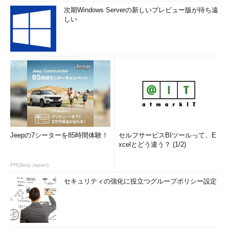
8.1向けのアプリはWindows 8.1 RTやWindows 8.1 Phoneでも動
次期Windows Serverの新しいプレビュー版が待ち遠
しい
き、Windows 10向けのアプリはWindows 10 MobileやXboxや
HoloLensでも動くということで、スマートフォンでも動くので
はなく、全てのプラットフォームで動くものという意味合いです
（Windowsの設計上の目的としているところ）。
Windows 10になってからの名前の変更は、まだまだありま
す。次回は、新旧「アクションセンター（Action Center）」、
「更新ブランチ（Update Branch）」と「更新チャネル
（Update Channel）」、「機能アップグレード（Feature
Upgrade）」と「機能更新プログラム（Feature Update）」、
Jeepの7シーターを85時間体験！
セルフサービスBIツールって、E
「Microsoft Passport」と「Windows Hello」、「エンタープラ
xcelとどう違う？ (1/2)
イズデータ保護（Enterprise Data Protection：EDP）」と
「Windows情報保護（Windows Information Protection：
PR(Jeep Japan)
WIP）」と「Azure Information Protection（AIP）」などについ
セキュリティの強化に役立つグループポリシー設定
て取り上げる予定です。
筆者紹介