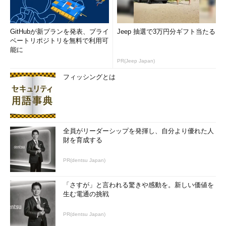
Windows向けアプリケーション（「メモ帳」や「Word」、コマ
ンドツールなど、拡張子「.exe」のバイナリ）のことで、「
デス
クトップアプリ
」や「
Win32アプリケーション
」と表現すること
GitHubが新プランを発表、プライ
Jeep 抽選で3万円分ギフト当たる
もあります。
ベートリポジトリを無料で利用可
能に
もう一方の「
アプリ
」が意味するところは、Windowsストアか
PR(Jeep Japan)
ら入手できる（あるいはWindowsにビルトインされて提供され
フィッシングとは
る）、Windows 8からの
“新しいタイプのアプリ”
のことです。こ
ちらは、さまざまな別の呼び方があります。以下にざっと挙げて
みましたが、まだあるかもしれません。これらの呼び方は、
Windowsの新しいバージョンや技術が登場するたびに増えてきま
した。これほどたくさん別名があると、人に正しく伝えるのに苦
全員がリーダーシップを発揮し、自分より優れた人
財を育成する
労します。
PR(dentsu Japan)
ストアアプリ（Store Apps）
Windowsストアアプリ（Windows Store
「さすが」と言われる驚きや感動を。新しい価値を
生む電通の挑戦
Apps）
Windowsアプリ（Windows Apps）
PR(dentsu Japan)
ユニバーサルWindowsプラットフォームアプリ