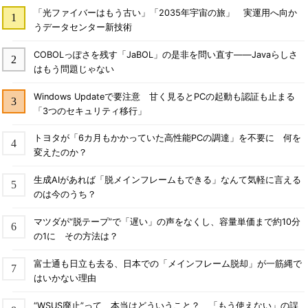
「光ファイバーはもう古い」「2035年宇宙の旅」 実運用へ向か
うデータセンター新技術
COBOLっぽさを残す「JaBOL」の是非を問い直す――Javaらしさ
はもう問題じゃない
Windows Updateで要注意 甘く見るとPCの起動も認証も止まる
「3つのセキュリティ移行」
トヨタが「6カ月もかかっていた高性能PCの調達」を不要に 何を
変えたのか？
生成AIがあれば「脱メインフレームもできる」なんて気軽に言える
のは今のうち？
マツダが“脱テープ”で「遅い」の声をなくし、容量単価まで約10分
の1に その方法は？
富士通も日立も去る、日本での「メインフレーム脱却」が一筋縄で
はいかない理由
“WSUS廃止”って、本当はどういうこと？ 「もう使えない」の誤