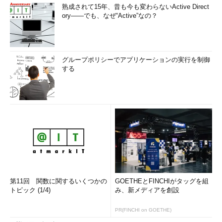
山市 良（やまいち りょう）
熟成されて15年、昔も今も変わらないActive Direct
ory――でも、なぜ“Active”なの？
岩手県花巻市在住。Microsoft MVP：Cloud and Datacenter
Management（Oct 2008 - Sep 2016）。SIer、IT出版社、中堅
企業のシステム管理者を経て、フリーのテクニカルライター
に。Microsoft製品、テクノロジーを中心に、IT雑誌、Webサイ
グループポリシーでアプリケーションの実行を制御
トへの記事の寄稿、ドキュメント作成、事例取材などを手掛け
する
る。個人ブログは『
山市良のえぬなんとかわーるど
』。近著は
『
Windows Server 2016テクノロジ入門－完全版
』（日経BP
社）。
第11回 関数に関するいくつかの
GOETHEとFINCHIがタッグを組
トピック (1/4)
み、新メディアを創設
PR(FINCHI on GOETHE)