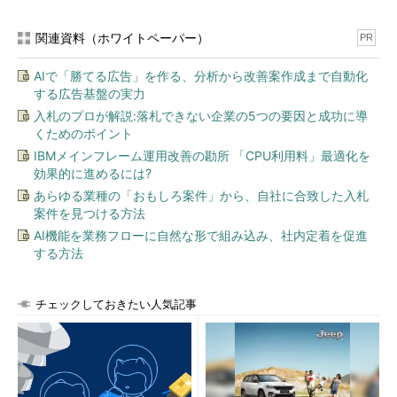
「
Windows Hello
」という名前に統合されています。
関連資料（ホワイトペーパー）
PR
それ以前は「
Microsoft Wallet
」と呼ばれていました。
Microsoft Walletは、Windows 10 Mobile向けの決済サービスの名
AIで「勝てる広告」を作る、分析から改善案作成まで自動化
前としても使用されています。その時点で新規IDを作成する際に
する広告基盤の実力
は問題にはならないでしょうが、IDを継続して利用しているユー
入札のプロが解説:落札できない企業の5つの要因と成功に導
ザーにとっては、混乱してしまいます。@outlook.com、
くためのポイント
@live.com、@live.jp、@hotmail.com、@msn.com、
IBMメインフレーム運用改善の勘所 「CPU利用料」最適化を
@passport.comなど、さまざまなサフィックスのドメイン名が
効果的に進めるには?
存在することも、混乱の源です。
あらゆる業種の「おもしろ案件」から、自社に合致した入札
案件を見つける方法
Windows 8.1／10は、別の名前や名前の変更がお好き？
AI機能を業務フローに自然な形で組み込み、社内定着を促進
する方法
Windows 8.1（Windows 8）やWindows 10からは、OSに実装
されている技術や機能の名前が、以前よりも短いサイクルで変更
されることがあります。
チェックしておきたい人気記事
例えば、筆者はWindows 8.1以降を対象とする場合、「
アプリ
ケーション（Application）
」と「
アプリ（Apps）
」を意図的に
使い分けています。「アプリケーション」は従来のネイティブな