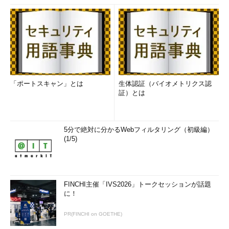
（Universal Windows Platform Apps）
UWPアプリ（UWP Apps）
モダンアプリ（Modern Apps）
モダンUIアプリ（Modern UI Apps）
メトロアプリ（Metro Apps）
メトロUIアプリ（Metro UI Apps
）
「ポートスキャン」とは
生体認証（バイオメトリクス認
Immersiveアプリ（Immersive Apps）
証）とは
5分で絶対に分かるWebフィルタリング（初級編）
「
Apps
」が「
アプリ
」と翻訳されているため、英語の
(1/5)
「Application」と「Apps」の表現と、日本語の「アプリケーシ
ョン」と「アプリ」の表現の違いが分かりにくいかもしれませ
ん。日本語では、「アプリケーション」を略したものが「アプ
リ」という意味にも取れます。スマートフォンで利用可能なもの
FINCHI主催「IVS2026」トークセッションが話題
を「アプリ」と認識する人も多いでしょう。
に！
Windowsにおいても、スマートフォンで（も）利用可能なもの
PR(FINCHI on GOETHE)
という認識は、ある意味間違ってはいません。ただし、Windows