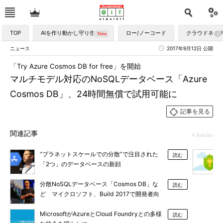
TOP
AIを作り動かし守り生かす
ロー/ノーコード
クラウドネイ
ニュース
2017年9月12日 公開
「Try Azure Cosmos DB for free」を開始
マルチモデル対応のNoSQLデータベース「Azure
Cosmos DB」、24時間無償で試用可能に
記事を見る
関連記事
4 Articles
“プラネットスケールでの分散”で注目された
読む
「2つ」のデータベースの新顔
分散NoSQLデータベース「Cosmos DB」な
読む
ど マイクロソフト、Build 2017で開発者向
け新機能／サービスを続々発表
MicrosoftがAzureとCloud Foundryとの多様
読む