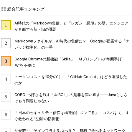
総合記事ランキング
AI時代の「Markdown負債」と「レガシー脱却」の壁、エンジニア
が直面する新・旧の課題
Markdownファイルが、AI時代の負債に？ Googleが提案する「ナ
レッジ標準化」の一手
Google Chromeの新機能「Skills」 AIプロンプトの“毎回手打
ち”を不要に
トークンコストを10分の1に 「GitHub Copilot」はどう削減した
のか
COBOLっぽさを残す「JaBOL」の是非を問い直す――Javaらしさ
はもう問題じゃない
「日本のセキュリティ信仰は構造的にズレてる」 コスパよく、す
ぐ救われる“左側”の防衛術
なぜ若手こそインフラを学ぶべき？ 無料で学べるネットワーク、