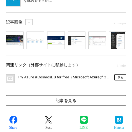
な統合を明らかに
記事画像
＋
7 Images
1
2
3
4
5
6
7
関連リンク（外部サイトに移動します）
1 links
Try Azure #CosmosDB for free（Microsoft Azureブログ）
見る
記事を見る
Share
Post
LINE
Hatena