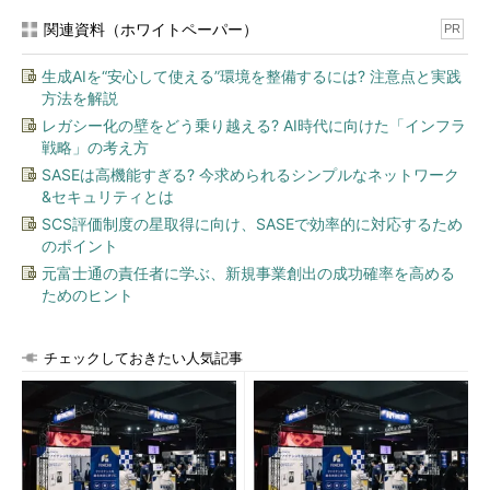
関連資料（ホワイトペーパー）
PR
IDとパスワードを使うサービスにも配慮
生成AIを“安心して使える”環境を整備するには? 注意点と実践
ただし、Microsoft HelloとMicrosoft Passportの組み合わせも
方法を解説
万能ではない。現段階では、ユーザーIDとパスワードを使うオン
レガシー化の壁をどう乗り越える? AI時代に向けた「インフラ
ラインサービスが多いためだ。引き続きフィッシングなどへの従
戦略」の考え方
来型の対策が必要だ。
SASEは高機能すぎる? 今求められるシンプルなネットワーク
&セキュリティとは
従来型の対策とは、Windows 7で導入された「Microsoft
SCS評価制度の星取得に向け、SASEで効率的に対応するため
SmartScreen」である。フィッシングサイトやマルウェアを含む
のポイント
サイトのリストを利用することで防御する。Windows 10では証
元富士通の責任者に学ぶ、新規事業創出の成功確率を高める
明書のレピュテーション（信用）を評価し、不適切な証明書を使
ためのヒント
用しているサイトへのアクセスもブロックする。
SSL（Secure Sockets Layer）やTLS（Transport Layer
チェックしておきたい人気記事
Security）などで利用するサーバ証明書は、本来なら信頼できる
ものだ。だが、2011年に起きたDigiNotarの事件（
関連記事
）に
加えて、Stuxnetでは第三者の正規の証明書を利用し、Flameで
はマイクロソフト証明書を偽装するなど、証明書に対する攻撃が
無視できない状況にある。証明書だからといって、必ずしも信頼