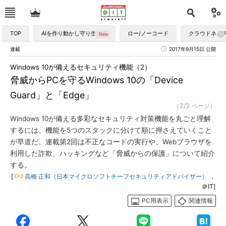
TOP
AIを作り動かし守り生かす
ロー/ノーコード
クラウドネイ
連載
2017年9月15日 公開
Windows 10が備えるセキュリティ機能（2）
脅威からPCを守るWindows 10の「Device
Guard」と「Edge」
（2/3 ページ）
Windows 10が備える多彩なセキュリティ対策機能を丸ごと理解
するには、機能を5つのスタックに分けて順に押さえていくこと
が早道だ。連載第2回は不正なコードの実行や、Webブラウザを
利用した詐欺、ハッキングなど「脅威からの保護」について紹介
する。
[
高橋 正和（日本マイクロソフトチーフセキュリティアドバイザー）
，
＠IT]
PC用表示
関連情報