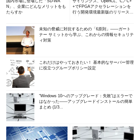
国内市場に登場した「SD-WA
ザイリンクス、OpenCL、C／C+
N」、企業にどんなメリットをも
+でFPGAアクセラレーションを
たらすか
行う開発環境最新版のリリースを
発表
未知の脅威に対抗するための「6原則」――ガート
ナー サミットから学ぶ、これからの情報セキュリテ
ィ対策
これだけはやっておきたい！ 基本的なサーバー管理
に役立つグループポリシー設定
“Windows 10へのアップグレード：失敗”はエラーで
はなかった――アップグレードインストールの簡単
まとめ (1/3...