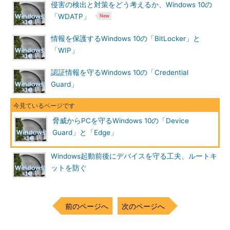
侵害の検出と対策をどう考えるか、Windows 10の
「WDATP」
Microsoft Passportを使えば、オンラインサービスに登録した
証明書が漏えいした場合でも、オンラインサービスの悪用には至
情報を保護するWindows 10の「BitLocker」と
らない。
「WIP」
その理由はこうだ。パスワードを使わないため、フィッシング
認証情報を守るWindows 10の「Credential
サイトのような偽サイトは、ログオンに必要なアカウント情報を
Guard」
取得できない。加えてオンラインサービスが侵害されて登録した
公開鍵に相当する証明書が盗まれた場合でも、ユーザーの手元に
あるデバイスのTPMに記録された秘密鍵を攻撃者が入手できない
脅威からPCを守るWindows 10の「Device
ため、悪用はできない（図4）。
Guard」と「Edge」
Windows起動前後にデバイスを守る工夫、ルートキ
ットを防ぐ
前のページへ
次のページへ
図4 Microsoft HelloとMicrosoft Passportの仕組み
攻
撃者が秘密鍵を奪うことができないため、安全性が高い