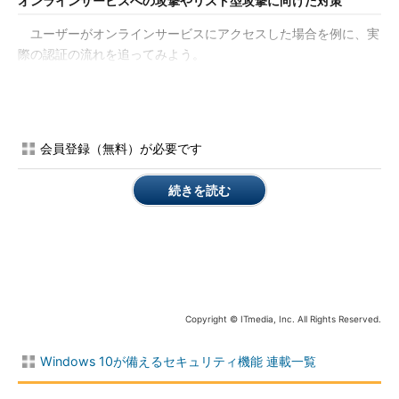
オンラインサービスへの攻撃やリスト型攻撃に向けた対策
ユーザーがオンラインサービスにアクセスした場合を例に、実
際の認証の流れを追ってみよう。
Microsoft Passportは、FIDOをサポートするオンラインサービ
スの利用を開始する場合などに、Windows Helloが生成した公開
鍵をオンラインサービスに登録する。
会員登録（無料）が必要です
オンラインサービスとデバイスの認証は、デバイスのTPMに保
続きを読む
存した秘密鍵と、オンラインサービスに登録した公開鍵を使った
＊5）
チャレンジ＆レスポンス方式で進める
。つまり、デバイス自
体を多要素認証の1つとして活用する。
＊5） オンラインサービスなどに対してランダムな値（チャレン
ジ値）を送信し、このチャレンジ値をサービス側が暗号化した値
（レスポンス値）を送信元に戻す。返されたレスポンス値と元の
Copyright © ITmedia, Inc. All Rights Reserved.
ランダム値から計算した値を比較することで、正しい相手にアク
セスできていることを確認する認証方式。認証ごとに異なるラン
Windows 10が備えるセキュリティ機能 連載一覧
ダムな値を使用するため、パスワード方式に比べて安全性が高
い。