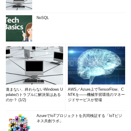
NoSQL
進まない、終わらないWindows U
AWS／Azure上でTensorFlow、C
pdateのトラブルに解決策はある
NTKを――機械学習環境のマネー
のか？ (1/2)
ジドサービスが登場
AzureでIoTプロジェクトを共同検証する「IoTビジ
ネス共創ラボ」