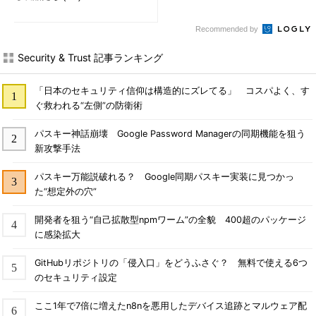
Recommended by
Security & Trust 記事ランキング
「日本のセキュリティ信仰は構造的にズレてる」 コスパよく、す
ぐ救われる“左側”の防衛術
パスキー神話崩壊 Google Password Managerの同期機能を狙う
新攻撃手法
パスキー万能説破れる？ Google同期パスキー実装に見つかっ
た“想定外の穴”
開発者を狙う“自己拡散型npmワーム”の全貌 400超のパッケージ
に感染拡大
GitHubリポジトリの「侵入口」をどうふさぐ？ 無料で使える6つ
のセキュリティ設定
ここ1年で7倍に増えたn8nを悪用したデバイス追跡とマルウェア配