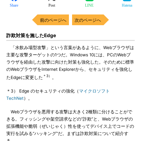
Share
Post
LINE
Hatena
前のページへ
次のページへ
詐欺対策を施したEdge
「水飲み場型攻撃」という言葉があるように、Webブラウザは
主要な攻撃ターゲットの1つだ。Windows 10には、PCのWebブ
ラウザを経由した攻撃に向けた対策も強化した。そのために標準
のWebブラウザをInternet Explorerから、セキュリティを強化し
＊3）
たEdgeに変更した
。
＊3） Edge のセキュリティの強化（
マイクロソフト
TechNet
）。
Webブラウザを悪用する攻撃は大きく2種類に分けることがで
きる。フィッシングや架空請求などの”詐欺”と、Webブラウザの
拡張機能や脆弱（ぜいじゃく）性を使ってデバイス上でコードの
実行を試みる“ハッキング”だ。まずは詐欺対策について紹介す
る。