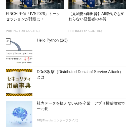
できるとはいえなくなっている。
FINCHI主催「IVS2026」トーク
【見城徹×藤田晋】AI時代でも変
SmartScreenの目的は、このような信頼できない証明書による
セッションが話題に！
わらない経営者の本質
被害を防ぐことだ。アクセス時に証明書を厳密に評価し、偽証明
書を使った可能性のあるサイトなどを検出し、疑わしいサイトへ
PR(FINCHI on GOETHE)
PR(FINCHI on GOETHE)
＊6）
のアクセスをブロックする
。
Hello Python (1/3)
＊6） 「より信頼できる証明書利用環境へ向けて～ Internet
Explorer 11 SmartScreen 証明書評価」（
マイクロソフト
TechNet）
DDoS攻撃（Distributed Denial of Service Attack）
Edgeのハッキング対策
とは
社内データを扱えないAIを卒業 アプリ横断検索で
一元化
PR(ITmedia エンタープライズ)