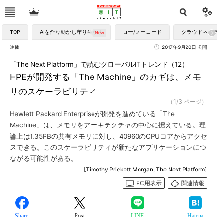
TOP
AIを作り動かし守り生かす
ロー/ノーコード
クラウドネイ
連載
2017年9月20日 公開
「The Next Platform」で読むグローバルITトレンド（12）
HPEが開発する「The Machine」のカギは、メモ
リのスケーラビリティ
（1/3 ページ）
Hewlett Packard Enterpriseが開発を進めている「The
Machine」は、メモリをアーキテクチャの中心に据えている。理
論上は1.35PBの共有メモリに対し、40960のCPUコアからアクセ
スできる。このスケーラビリティが新たなアプリケーションにつ
ながる可能性がある。
[Timothy Prickett Morgan, The Next Platform]
PC用表示
関連情報
Share
Post
LINE
Hatena