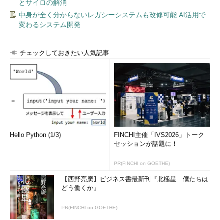
とサイロの解消
中身が全く分からないレガシーシステムも改修可能 AI活用で
変わるシステム開発
チェックしておきたい人気記事
Hello Python (1/3)
FINCHI主催「IVS2026」トーク
セッションが話題に！
PR(FINCHI on GOETHE)
【西野亮廣】ビジネス書最新刊『北極星 僕たちは
どう働くか』
PR(FINCHI on GOETHE)