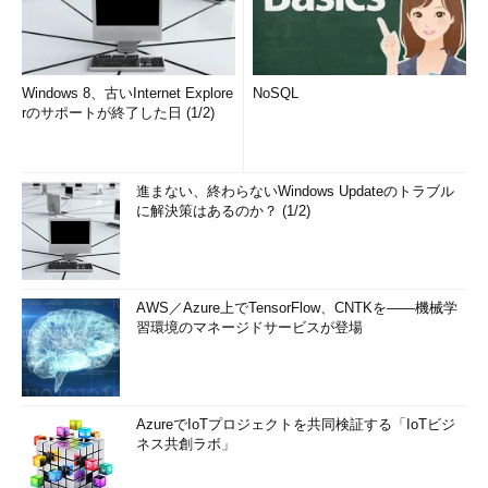
Windows 8、古いInternet Explore
NoSQL
rのサポートが終了した日 (1/2)
進まない、終わらないWindows Updateのトラブル
に解決策はあるのか？ (1/2)
AWS／Azure上でTensorFlow、CNTKを――機械学
習環境のマネージドサービスが登場
AzureでIoTプロジェクトを共同検証する「IoTビジ
ネス共創ラボ」