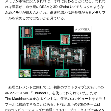
メモリが市場に投入されれば、それは変わることになる。われわ
れは顧客が、非永続のDRAMと3D XPointやメモリスタのような
永続メモリが組み合わされ、高速領域と低速領域があるメモリプ
ールを求めるのではないかと見ている。
処理エレメントに関しては、初期のプロトタイプはCaviumの
ARMベースSoC「ThunderX」を使って作られていた。だが、
The Machineの重要なポイントは、任意のコンピュートをメモリ
プールに接続できることにある。HPEと傘下のSGIのチームは
x86コンピューティングに精通しており、プロトタイプでARMを