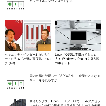
たファイルをダウンロードする
セキュリティベンダー2社のリポ
Linux／OSSに不慣れでも大丈
ートに見る「攻撃の高度化」のい
夫！ WindowsでDockerを扱う際
ま (1/3)
のポイント
国内市場に登場した「SD-WAN」、企業にどんなメ
リットをもたらすか
ザイリンクス、OpenCL、C／C++でFPGAアクセラ
レーションを行う開発環境最新版のリリースを発表