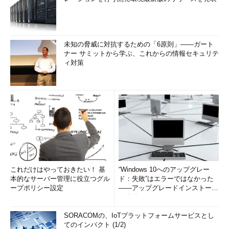
未知の脅威に対抗するための「6原則」――ガート
ナー サミットから学ぶ、これからの情報セキュリテ
ィ対策
これだけはやっておきたい！ 基
“Windows 10へのアップグレー
本的なサーバー管理に役立つグル
ド：失敗”はエラーではなかった
ープポリシー設定
――アップグレードインストール
の簡単まとめ (1/3...
SORACOMの、IoTプラットフォームサービスとし
てのインパクト (1/2)