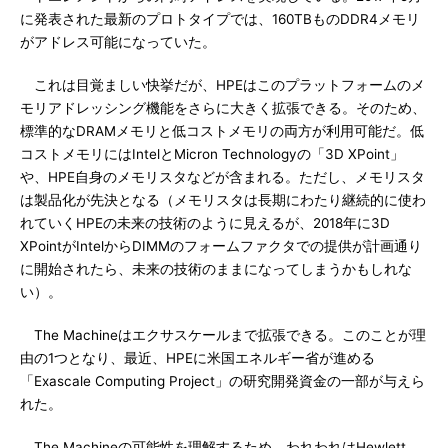
に発表された最新のプロトタイプでは、160TBものDDR4メモリ
がアドレス可能になっていた。
これは目覚ましい快挙だが、HPEはこのプラットフォームのメ
モリアドレッシング機能をさらに大きく拡張できる。そのため、
標準的なDRAMメモリと低コストメモリの両方が利用可能だ。低
コストメモリにはIntelとMicron Technologyの「3D XPoint」
や、HPE自身のメモリスタなどが含まれる。ただし、メモリスタ
は製品化が先決となる（メモリスタは長期にわたり継続的に使わ
れていくHPEの未来の技術のように見えるが、2018年に3D
XPointがIntelからDIMMのフォームファクタでの提供が計画通り
に開始されたら、未来の技術のままになってしまうかもしれな
い）。
The Machineはエクサスケールまで拡張できる。このことが理
由の1つとなり、最近、HPEに米国エネルギー省が進める
「Exascale Computing Project」の研究開発資金の一部が与えら
れた。
The Machineの可能性を理解するため、われわれはHewlett