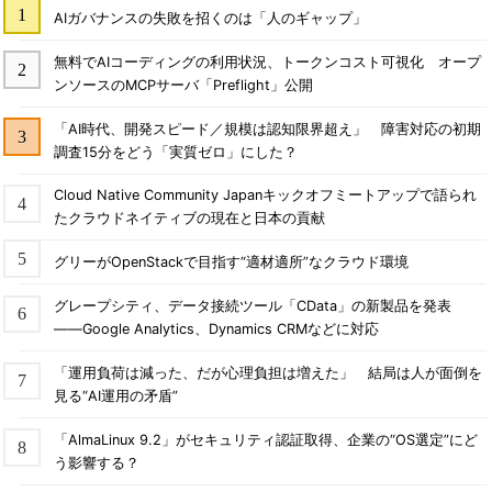
AIガバナンスの失敗を招くのは「人のギャップ」
無料でAIコーディングの利用状況、トークンコスト可視化 オープ
ンソースのMCPサーバ「Preflight」公開
「AI時代、開発スピード／規模は認知限界超え」 障害対応の初期
調査15分をどう「実質ゼロ」にした？
Cloud Native Community Japanキックオフミートアップで語られ
たクラウドネイティブの現在と日本の貢献
グリーがOpenStackで目指す“適材適所”なクラウド環境
グレープシティ、データ接続ツール「CData」の新製品を発表
――Google Analytics、Dynamics CRMなどに対応
「運用負荷は減った、だが心理負担は増えた」 結局は人が面倒を
見る“AI運用の矛盾”
「AlmaLinux 9.2」がセキュリティ認証取得、企業の“OS選定”にど
う影響する？