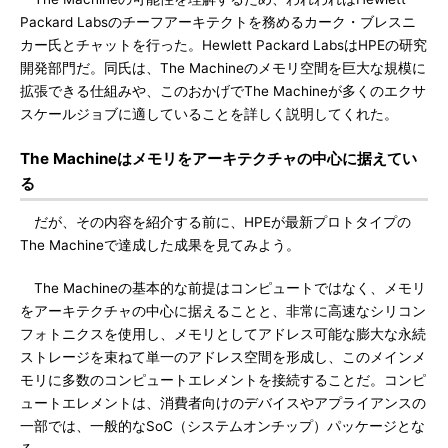
Packard Labsのチーフアーキテクトを務めるカーク・ブレスニ
カー氏とチャットを行った。Hewlett Packard LabsはHPEの研究
開発部門だ。同氏は、The Machineのメモリ空間を巨大な規模に
拡張できる仕組みや、このおかげでThe Machineが多くのエクサ
スケールジョブに適していることを詳しく説明してくれた。
The Machineはメモリをアーキテクチャの中心に据えてい
る
だが、その内容を紹介する前に、HPEが最新プロトタイプの
The Machineで達成した成果を見てみよう。
The Machineの基本的な前提はコンピュートではなく、メモリ
をアーキテクチャの中心に据えることと、非常に高速なシリコン
フォトニクスを使用し、メモリとしてアドレス可能な膨大な永続
ストレージを束ねて単一のアドレス空間を形成し、このメインメ
モリに多数のコンピュートエレメントを接続することだ。コンピ
ュートエレメントは、消費者向けのデバイスやアプライアンスの
一部では、一般的なSoC（システムオンチップ）パッケージとな