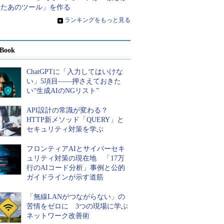
ったあのツール」を作る
»
ランキングをもっと見る
Book
ChatGPTに「入力してはいけな
い」5項目――押さえておきた
い“生成AIのNGリスト”
API設計の常識が変わる？
HTTP新メソッド「QUERY」と
セキュリティ対策を学ぶ
フロンティアAIとサイバーセキ
ュリティ対策の現在地 「17万
行のAIコード分析」事例と公的
ガイドラインが示す道筋
「無線LANがつながらない」の
苦情をゼロに 3つの現場に学ぶ
ネットワーク改善術