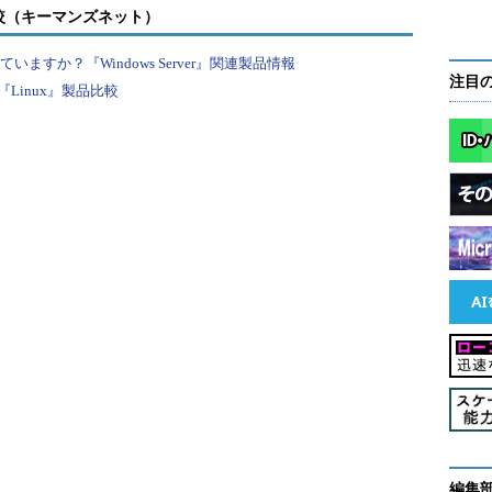
較（キーマンズネット）
すか？『Windows Server』関連製品情報
注目
Linux』製品比較
してアカウントの登録を行う。
▼
編集