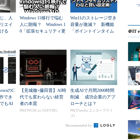
［個人アカウントを登録する］または［組織のアカウ
し、画面に従ってメールアドレスなどを入力する
gramに登録できる。［個人アカウントを登録する］［組織のアカ
じ、人
Windows 11移行で悩む
Win11のストレージ空き
リエイ
人に朗報？ Windows 1
容量が激減？ 新機能
ない場合は、すでにサインインしているMicrosoft
ける
0「拡張セキュリティ更
「ポイントインタイム
＠IT e
ogramに登録済みである。
新（ESU）」が期間延
リストア」のわなと賢
長へ
い設定術
soft）
softアカウントをWindows Insider Program
る］はAzure Active Directory（AAD）の資
ドレスで登録する場合だ。通常は［個人アカウント
よい。
owsのC
【見城徹×藤田晋】AI時
生成AIで月間2000時間
操作でき
代でも変わらない経営
削減 成功企業のアプ
でもAI
者の本質
ローチとは？
止めな
PR(FINCHI on GOETHE)
PR(ITmedia エンタープライ
ズ)
Recommended by