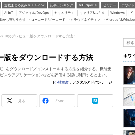
連載まとめ読み＠IT eBook
記事ランキング
＠IT Special
セミナー
ホワイト
AI IoT
アジャイル/DevOps
セキュリティ
キャリア&スキル
Windows
初
り動かし守り生かす
ローコード/ノーコード
クラウドネイティブ
Microsoft&Windo
Server & Storage
HTML5 + UX
dows 10のプレビュー版をダウンロードする方法：...
Smart & Social
Coding Edge
レビュー版をダウンロードする方法
ホワ
Java Agile
 Preview版）をダウンロード／インストールする方法を紹介する。機能更
Database Expert
ビスやアプリケーションなどを評価する際に利用するとよい。
Linux ＆ OSS
[
小林章彦
，
デジタルアドバンテージ
]
Master of IP Networ
Security & Trust
見る
Share
Test & Tools
Insider.NET
ブログ