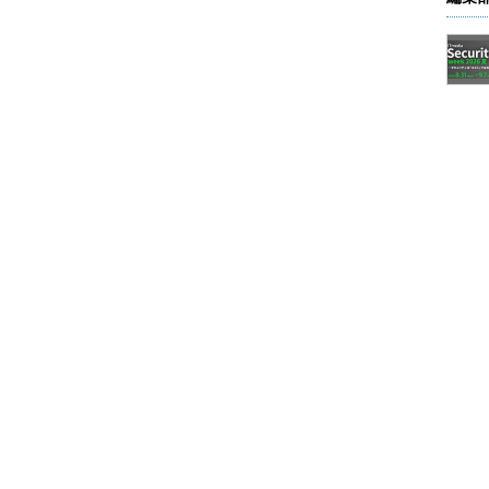
たいMicrosoftアカウントでサインインする。その後、「ご契約条件を更新しま