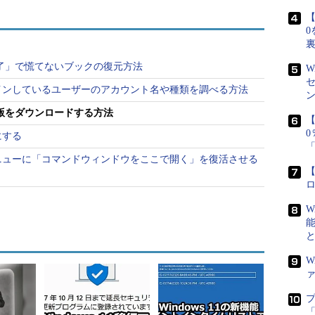
s 10でWindows Insider Programに参加して
【
動的にインストールされるように設定する方法と、
0
bサイトからInsider PreviewビルドのISOイメージをダウンロ
る。以下、それぞれの方法について設定方法などを
終了」で慌てないブックの復元方法
W
サインインしているユーザーのアカウント名や種類を調べる方法
ュー版をダウンロードする方法
【
フにする
10（バージョン1507）がリリースされてから、November
y Update（バージョン1607）、Creators Update（バージョン
クメニューに「コマンドウィンドウをここで開く」を復活させる
供されている。2017年10月17日には、4回目の機能更新プロ
【
が提供される予定だ。
ースされると、その2つ前の機能更新プログラムは約6カ
W
、Creators Update（バージョン1703）は2017年4
ber Update（バージョン1511）は2017年10月にサポート
0日に終了予定）。
W
に登録する
「