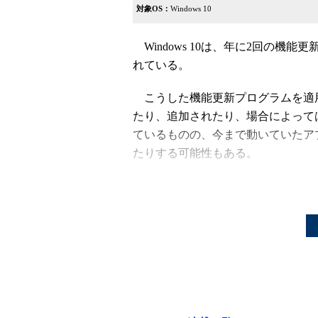
対象OS：
Windows 10
Windows 10は、年に2回の機能更
れている。
こうした機能更新プログラムを適用す
たり、追加されたり、場合によって
ているものの、今まで動いていたア
たりする可能性もある。
自社のサービスや社内アプリケー
によって起きる可能性のある不具合
前に機能更新プログラムをテストし
ただ、機能更新プログラムを事前に入手するに
必要となる。Windows Insider
リリース版に近づいたところで評価