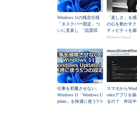
事前に以下のWebページを開き、
ントを登録する］のいずれかを選択
と、Windows Insider Pro
Windows 11の残念仕様
「楽しさ」を感
「タスクバー固定」つ
の心を動かすク
ウントを登録する］のボタンが表示され
いに見直し “品質回
ティビティを届
アカウントがWindows Insider Pr
帰”は本当か？
PR(dentsu Japan)
Windows Insider Program
（Micro
［個人アカウントを登録する］は個人のMicro
に登録する場合、［組織のアカウントを登録す
格情報がある会社や学校のメールア
を登録する］を選択して登録すれば
仕事を邪魔させない、
スマホからWind
Windows 11「Windows U
odexアプリを
pdate」を快適に使う5つ
るの？ 外出中
の設定
コーディングを
い方法