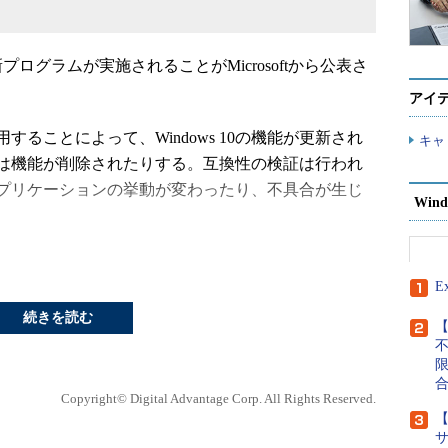
新プログラムが実施されることがMicrosoftから公表さ
アイ
ることによって、Windows 10の機能が更新され
キャ
は機能が削除されたりする。互換性の検証は行われ
プリケーションの挙動が変わったり、不具合が生じ
Wind
ションなどが、こうした機能更新プログラムの適用
を未然に防ぐ、または最小限に留めるためには、事
E
ておくとよい。
続きを読む
【
は、Windows Insider Programへの参加が
 Programで提供される開発中のプレビュー版を入手し、正式
Copyright© Digital Advantage Corp. All Rights Reserved.
を行えばよい。
【