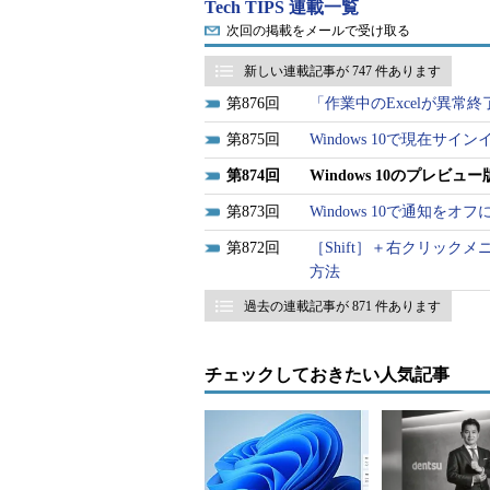
Tech TIPS 連載一覧
プレビュー版を入手するには、既存のWindow
次回の掲載をメールで受け取る
プレビュー版がリリースされると自
Windows Insider ProgramのWe
新しい連載記事が 747 件あります
ードしてインストールする方法があ
876
「作業中のExcelが異常
解説する。
875
Windows 10で現在
874
Windows 10のプレビ
Windows 10の機能更新は年に2回
873
Windows 10で通知をオ
すでに、2015年7月29日にWindows 
Update（バージョン1511）、Anniversar
872
［Shift］＋右クリッ
1703）と3回の機能更新プログラムが提
方法
グラムとなるFall Creators Update
また、新しい機能更新プログラムがリリ
過去の連載記事が 871 件あります
月の猶予期間を経てサポートが終了となる。例えば
月5日に提供されているので、2つ前のNovem
が終了することになる（2017年10月1
チェックしておきたい人気記事
Windows Insider Program