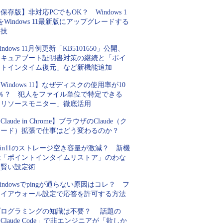
保存版】非対応PCでもOK？ Windows 1
をWindows 11最新版にアップグレードする
裏技
indows 11月例更新「KB5101650」公開、
セキュアブート証明書対策の継続と「ポイ
ントインタイム復元」など新機能追加
Windows 11】なぜディスクの使用率が10
0％？ 犯人をファイル単位で特定できる
「リソースモニター」徹底活用
Claude in Chrome】ブラウザのClaude（ク
ロード）拡張で仕事はどう変わるのか？
in11のストレージ空き容量が激減？ 新機
能「ポイントインタイムリストア」のわな
と賢い設定術
indowsでpingが通らない原因はコレ？ フ
ァイアウォール設定で応答を許可する方法
プログラミングの知識は不要？ 話題の
Claude Code」で非エンジニアが「欲しか