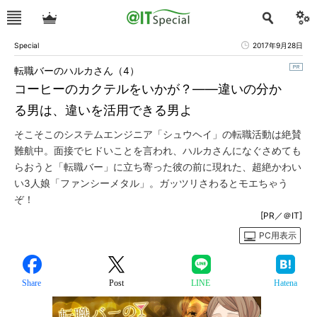
Special
2017年9月28日
転職バーのハルカさん（4）
コーヒーのカクテルをいかが？――違いの分か
る男は、違いを活用できる男よ
そこそこのシステムエンジニア「シュウヘイ」の転職活動は絶賛
難航中。面接でヒドいことを言われ、ハルカさんになぐさめても
らおうと「転職バー」に立ち寄った彼の前に現れた、超絶かわい
い3人娘「ファンシーメタル」。ガッツリさわるとモエちゃう
ぞ！
[PR／＠IT]
PC用表示
Share
Post
LINE
Hatena