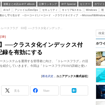
連載まとめ読み＠IT eBook
記事ランキング
＠IT Special
セミナー
ホワイト
AI IoT
アジャイル/DevOps
セキュリティ
キャリア&スキル
Windows
初
り動かし守り生かす
ローコード/ノーコード
クラウドネイティブ
Microsoft&Windo
Server & Storage
HTML5 + UX
トレースフラグ 610】──クラスタ化インデック...
Smart & Social
（10）
Coding Edge
0】──クラスタ化インデックス付
ホワ
Java Agile
記録を有効にする
Database Expert
働するデータベースシステムを運用する管理者に向け、「トレースフラグ」の活
Linux ＆ OSS
を紹介していきます。今回は「トレースフラグ610の詳細と使い
Master of IP Networ
[
椎名武史
，
ユニアデックス株式会社
]
Security & Trust
Test & Tools
見る
Share
Insider.NET
ブログ