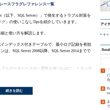
verトレースフラグレファレンス一覧
erver（以下、SQL Server）」で発生するトラブル対策を
ラグ
」の使いこなしTipsを紹介していきます。
アイ
詳細と使い方を解説します。
キャ
化インデックス付きテーブルで、最小ログ記録を有効
Dat
L Server 2008以降、SQL Server 2014までで
発生してもデータベースの一貫性を保つために、トランザ
ています（
連載：SQL Serverトラブルシューティング
に
H
続きを読む
トランザクションログの肥大化や処理遅延を引き起
e
の入れ替えや月次処理などで、一括操作を実施する