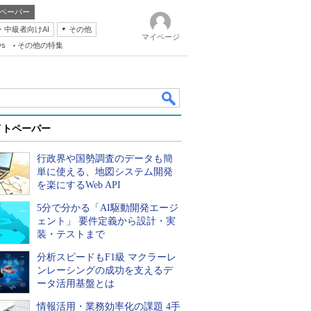
ペーパー
・中級者向けAI
その他
マイページ
ws
その他の特集
イトペーパー
行政界や国勢調査のデータも簡
単に使える、地図システム開発
を楽にするWeb API
5分で分かる「AI駆動開発エージ
k
ェント」 要件定義から設計・実
装・テストまで
分析スピードもF1級 マクラーレ
ンレーシングの成功を支えるデ
ータ活用基盤とは
情報活用・業務効率化の課題 4手