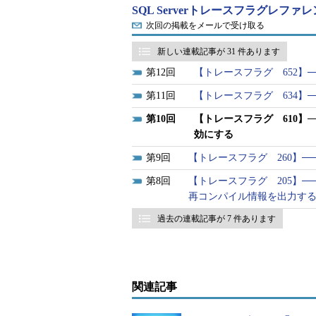
SQL Serverトレースフラグレファ
こういった場合に役立つのが最小
次回の掲載をメールで受け取る
か、一括ログ復旧モデルの場合は、
新しい連載記事が 31 件あります
変更だけの最小限のログ記録にとど
12
【トレースフラグ 652】
最小ログ記録が使用できるか否か
11
【トレースフラグ 634】
が付与されているテーブルに対する
10
【トレースフラグ 610】
TABLOCKヒントとORDERヒ
効にする
きます。
9
【トレースフラグ 260】
ここでトレースフラグ610を有効
8
【トレースフラグ 205】
ログ記録を使用できます。
再コンパイル情報を出力す
過去の連載記事が 7 件あります
設定可能なスコープ
トレースフラグ6
設定方法
関連記事
スタートアップ
グローバルスコー