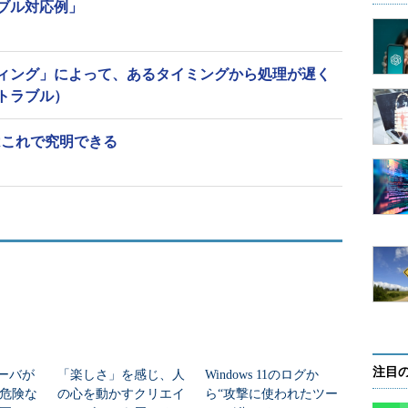
ラブル対応例」
プ
○
－
×
－
4／3605
－
不要
ィング」によって、あるタイミングから処理が遅く
トラブル）
はこれで究明できる
ラグ610が有効になっていれば、可能な限り最小ロ
ログ記録にも弱点があります。最小ログ記録を含ん
プでは、特定の時点に復旧させることができず、バ
ることができません。
移を図1に示しました。開始前の使用率は0.1％未
まで使用率が増加しました。トレースフラグ610を有効
ことから、一括挿入で0.3％以下しか使用していないこ
注目
サーバが
「楽しさ」を感じ、人
Windows 11のログか
が危険な
の心を動かすクリエイ
ら“攻撃に使われたツー