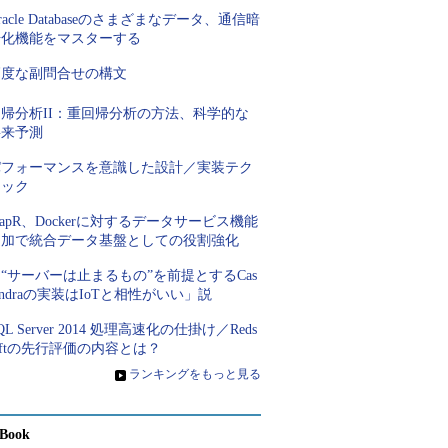
racle Databaseのさまざまなデータ、通信暗
号化機能をマスターする
高度な副問合せの構文
回帰分析II：重回帰分析の方法、科学的な
将来予測
パフォーマンスを意識した設計／実装テク
ニック
apR、Dockerに対するデータサービス機能
追加で統合データ基盤としての役割強化
“サーバーは止まるもの”を前提とするCas
andraの実装はIoTと相性がいい」説
QL Server 2014 処理高速化の仕掛け／Reds
iftの先行評価の内容とは？
»
ランキングをもっと見る
Book