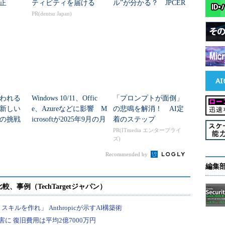
正
ティビティを届ける
ル”が分かる？ JPCER
T/CCの無料分析シート
PR(dentsu Japan)
われる
Windows 10/11、Offic
「プロンプトが面倒」
新しい
e、Azureなどに影響 M
の悲鳴を解消！ AI定
の挑戦
icrosoftが2025年9月の月
着のステップ
例セキュリティ更新...
PR(ITmedia エンタープライ
ズ)
Recommended by
編集
（トレースフラグ610で抑制可能）