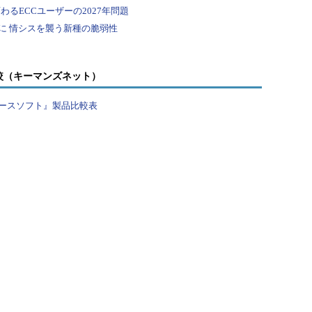
r 2008で導入された設定です。MSDN Blogsによれ
トレースフラグの有無に関わらず最小ログ記録を使用します。
では、トレースフラグ610を考慮する必要がありません。
較（キーマンズネット）
Impact of the Batchsize in bulk load operations（MSDN
ースソフト』製品比較表
R2上に「SQL Server 2014」をインストールした環境で解説しています
Corporation所属。Microsoft MVP for Data
QL Serverなど商用データベースの重大障害や大型案件の設計構築、
を担当。2016年IoTビジネス開発の担当を経て、現在は米
中。目標は生きて日本に帰ること。