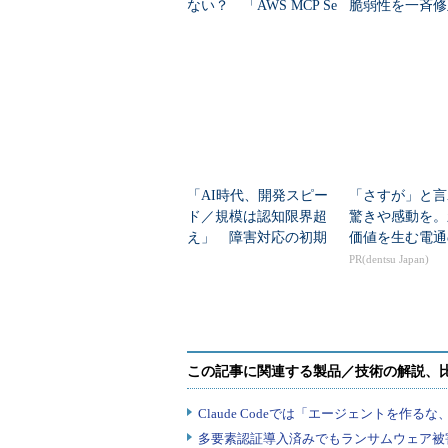
ない？ 「AWS MCP Se
脆弱性を一斉修
rver」はどう役立つのか
「AI時代、開発スピー
「さすが」と言
ド／規模は認知限界超
驚きや感動を。
え」 障害対応の初期
価値を生む電通
調査15分をどう「実質
PR(dentsu Japan)
ゼロ」にした？
図1 トランザクションログの使用率の変化