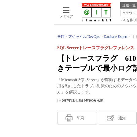
連載一覧
クラウド
メディア
AIを作
＠IT
アジャイル/DevOps
Database Expert
【
SQL Serverトレースフラグレファレンス
【トレースフラグ 61
きテーブルで最小ログ
「Microsoft SQL Server」が稼
用を軸にしたトラブル対策のためのノウハウ
方」を解説します。
2017年12月19日 05時00分 公開
印刷
通知