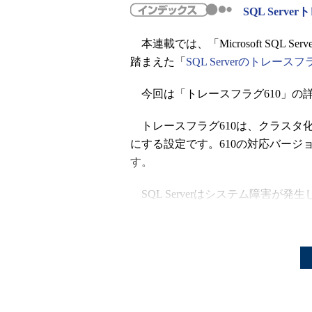
SQL Ser
本連載では、「Microsoft SQL S
踏まえた「
SQL Serverのトレースフ
今回は「トレースフラグ610」の
トレースフラグ610は、クラスタ
にする設定です。610の対応バージョンは、SQ
す。
SQL Serverはシステム障害が
クションログに全ての変更を記録し
24
）。
しかし、全ての変更を記録すると
こす可能性があります。例えば商品
場合です。