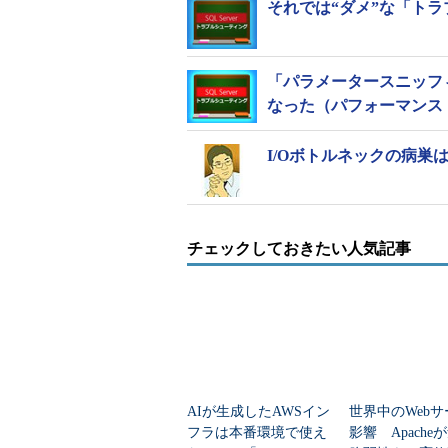
それでは“ダメ”な「ト
セッションスコー
クエリスコープ
トレースフラグ 360
「パラメータースニッフ
なった（パフォーマンス
動作例
I/Oボトルネックの病巣
一括操作を実行する前にトレースフ
グ記録を使用します。ただし、最小
だトランザクションログバックアッ
チェックしておきたい人気記事
ックアップ終了時点にしか復旧させ
トランザクションログの使用率の推
満。通常の一括挿入後には10.2％
にした一括挿入では10.5％だった
とを確認できました。
AIが生成したAWSイン
世界中のWeb
フラは本番環境で使え
影響 Apache