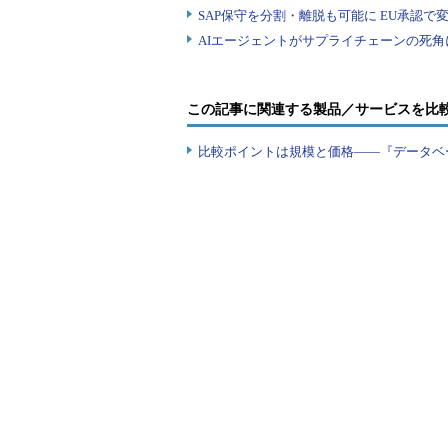
トレースフラグ610は、SQL Serve
ば、SQL Server 2016から
従ってSQL Server 2016以降
この記事に関連する製品／サービスを比
SQL Server 2016, Minimal logging and 
Blogs）
比較ポイントは規模と価格――『データベ
※本Tipsは、Windows Server 2012 
筆者紹介
内ヶ島 暢之（うちがしま のぶゆき）
ユニアデックス株式会社 NUL System Services 
Platform（2011～）。OracleやS
プリセールス、社内外の教育、新技術評価
国シリコンバレーにて駐在員として活動
椎名 武史（しいな たけし）