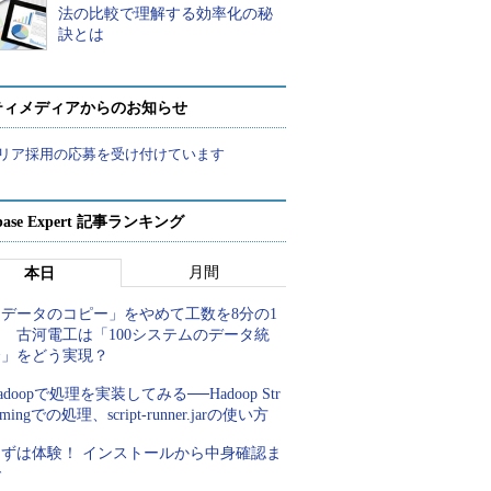
法の比較で理解する効率化の秘
訣とは
ティメディアからのお知らせ
リア採用の応募を受け付けています
abase Expert 記事ランキング
月間
本日
「データのコピー」をやめて工数を8分の1
 古河電工は「100システムのデータ統
合」をどう実現？
adoopで処理を実装してみる──Hadoop Str
amingでの処理、script-runner.jarの使い方
まずは体験！ インストールから中身確認ま
で