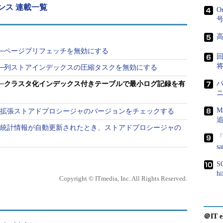
レンス 連載一覧
O
ログ記録です。対象データベースが単純復旧モデル
一括操作をエクステントの割り当てやメタデータの
めることができます。
──ページプリフェッチを無効にする
は状況により異なります。クラスタ化インデックス
──列ストアインデックスの圧縮タスクを無効にする
一括操作では、テーブルが0行であり、さらに
──クラスタ化インデックス付きテーブルで最小ログ記録を有
ントが付与されている場合にのみ、最小ログ記録を使用で
M
──拡張ストアドプロシージャのバージョンをチェックする
にするとテーブル内の行数やヒントに関わらず、最小
──統計情報が自動更新されたとき、ストアドプロシージャの
「
る
s
S
h
Copyright © ITmedia, Inc. All Rights Reserved.
10
可／不可
要／不要
○
－
＠IT e
プ
○
－