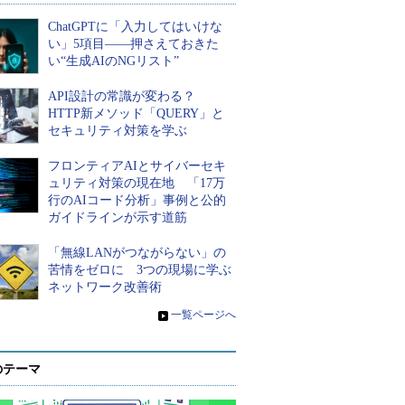
ChatGPTに「入力してはいけな
い」5項目――押さえておきた
い“生成AIのNGリスト”
API設計の常識が変わる？
HTTP新メソッド「QUERY」と
セキュリティ対策を学ぶ
フロンティアAIとサイバーセキ
ュリティ対策の現在地 「17万
行のAIコード分析」事例と公的
ガイドラインが示す道筋
「無線LANがつながらない」の
苦情をゼロに 3つの現場に学ぶ
ネットワーク改善術
»
一覧ページへ
のテーマ