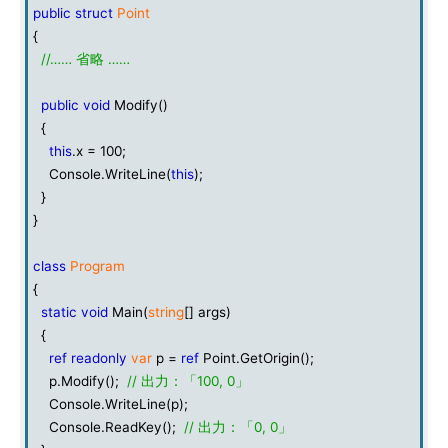
public
struct
Point
{
//…… 省略 ……
public
void
Modify()
{
this
.x = 100;
Console.WriteLine(
this
);
}
}
class
Program
{
static
void
Main(
string
[] args)
{
ref
readonly
var
p =
ref
Point.GetOrigin();
p.Modify();
// 出力：「100, 0」
Console.WriteLine(p);
Console.ReadKey();
// 出力：「0, 0」