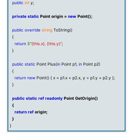
public
int
y;
private
static
Point
origin
=
new
Point
();
public
override
string
ToString()
{
return
$
"{this.x}, {this.y}"
;
}
public
static
Point Plus(
in
Point p1,
in
Point p2)
{
return
new
Point() { x = p1.x + p2.x, y = p1.y + p2.y };
}
public
static
ref
readonly
Point
GetOrigin
()
{
return
ref
origin
;
}
}