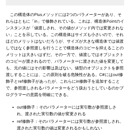
この構造体のPlusメソッドには2つのパラメーターがあり、そ
れらはともに「in」で修飾されている。これは、構造体Pointのイ
ンスタンスが「値渡しされ、その値がメソッド内では変更されな
い」ことを示している。この構造体はサイズも小さいので、それ
ほどのメリットはないだろうが、サイズが大きな構造体では値渡
しではなく参照渡しを行うことで構造体のコピーを抑えることの
メリットは大きいはずだ。その一方で、値渡しではオブジェクト
のコピーが渡されるので、パラメーターに渡された値を変更して
も、元の値にはその影響は及ばない。値型のオブジェクトを参照
渡しすることには、この原則を破る危険性がある。C#にはout修
飾子とref修飾子があったが、これらにin修飾子を追加すること
で、参照渡しされるパラメーターをどう扱おうとしているのかプ
ログラマーの意図を明確にできる。
out修飾子：そのパラメーターには実引数が参照渡しさ
れ、渡された実引数の値が変更される
ref修飾子：そのパラメーターには実引数が参照渡しされ、
渡された実引数の値は変更されるかもしれない