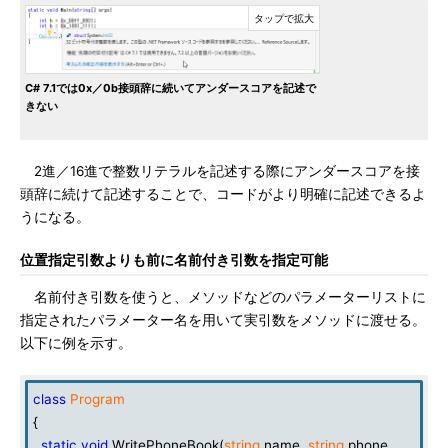
C# 7.1では0x／0b接頭辞に続いてアンダースコアを記述で
きない
2進／16進で整数リテラルを記述する際にアンダースコアを接
頭辞に続けて記述することで、コードがより明確に記述できるよ
うになる。
位置指定引数よりも前に名前付き引数を指定可能
名前付き引数を使うと、メソッドなどのパラメーターリストに
指定されたパラメーター名を用いて実引数をメソッドに渡せる。
以下に例を示す。
class
Program
{
static
void
WritePhoneBook(
string
name,
string
phone,