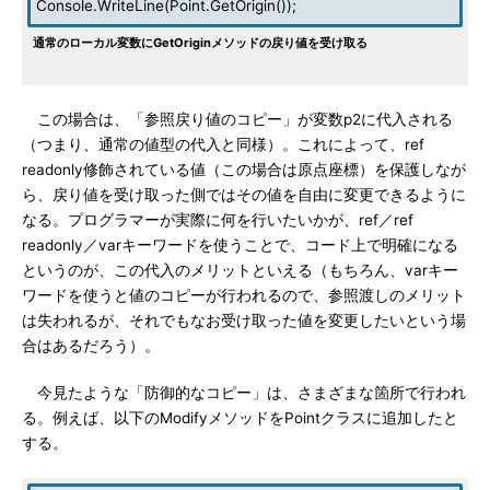
Console.WriteLine(Point.GetOrigin());
通常のローカル変数にGetOriginメソッドの戻り値を受け取る
この場合は、「参照戻り値のコピー」が変数p2に代入される
（つまり、通常の値型の代入と同様）。これによって、ref
readonly修飾されている値（この場合は原点座標）を保護しなが
ら、戻り値を受け取った側ではその値を自由に変更できるように
なる。プログラマーが実際に何を行いたいかが、ref／ref
readonly／varキーワードを使うことで、コード上で明確になる
というのが、この代入のメリットといえる（もちろん、varキー
ワードを使うと値のコピーが行われるので、参照渡しのメリット
は失われるが、それでもなお受け取った値を変更したいという場
合はあるだろう）。
今見たような「防御的なコピー」は、さまざまな箇所で行われ
る。例えば、以下のModifyメソッドをPointクラスに追加したと
する。