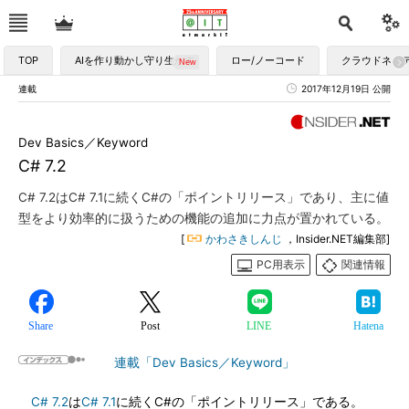
TOP
AIを作り動かし守り生かす
ロー/ノーコード
クラウドネイ
連載
2017年12月19日 公開
Dev Basics／Keyword
C# 7.2
C# 7.2はC# 7.1に続くC#の「ポイントリリース」であり、主に値
型をより効率的に扱うための機能の追加に力点が置かれている。
[
かわさきしんじ
，Insider.NET編集部]
PC用表示
関連情報
Share
Post
LINE
Hatena
連載「Dev Basics／Keyword」
C# 7.2
は
C# 7.1
に続くC#の「ポイントリリース」である。