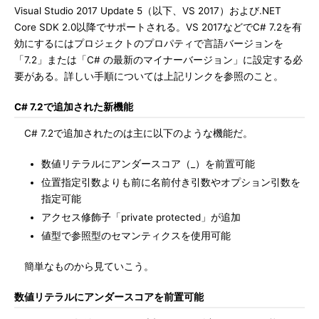
Visual Studio 2017 Update 5（以下、VS 2017）および.NET
Core SDK 2.0以降でサポートされる。VS 2017などでC# 7.2を有
効にするにはプロジェクトのプロパティで言語バージョンを
「7.2」または「C# の最新のマイナーバージョン」に設定する必
要がある。詳しい手順については上記リンクを参照のこと。
C# 7.2で追加された新機能
C# 7.2で追加されたのは主に以下のような機能だ。
数値リテラルにアンダースコア（_）を前置可能
位置指定引数よりも前に名前付き引数やオプション引数を
指定可能
アクセス修飾子「private protected」が追加
値型で参照型のセマンティクスを使用可能
簡単なものから見ていこう。
数値リテラルにアンダースコアを前置可能