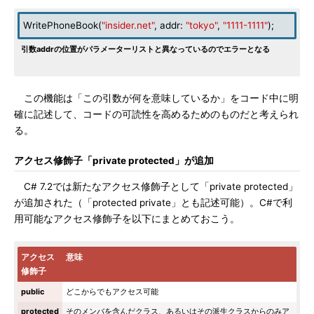
WritePhoneBook(
"insider.net"
, addr:
"tokyo"
,
"1111-1111"
);
引数addrの位置がパラメーターリストと異なっているのでエラーとなる
この機能は「この引数が何を意味しているか」をコード中に明
確に記述して、コードの可読性を高めるためのものだと考えられ
る。
アクセス修飾子「private protected」が追加
C# 7.2では新たなアクセス修飾子として「private protected」
が追加された（「protected private」とも記述可能）。C#で利
用可能なアクセス修飾子を以下にまとめておこう。
アクセス
意味
修飾子
public
どこからでもアクセス可能
protected
そのメンバを含んだクラス、あるいはその派生クラスからのみア