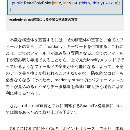
public
ReadOnlyPoint(
int
x,
int
y) => (
this
.x,
this
.y) = (x, y);
}
readonly struct宣言による不変な構造体の宣言
不変な構造体を宣言するには「その構造体の宣言と、全てのフ
ィールドの宣言」に「readonly」キーワードを付加する。これに
より、全てのフィールドが読み取り専用となる。全てのフィール
ドが読み取り専用であることから、上で見たModifyメソッドで行
っているようなフィールドの変更が不可能になる。よって、不意
のデータ書き換えが行われることもないので、防御的なコピーも
必要なくなる（そのため、readonly structではパフォーマンスの
向上が見込める）不変なデータ構造を高速に取り扱う場合には便
利に使えるだろう。
なお、ref struct宣言とこれに関連するSpan<T>構造体につい
ては回をあらためて取り上げる予定だ。
C# 7.2はC# 7.1に続くC#の「ポイントリリース」であり、本稿