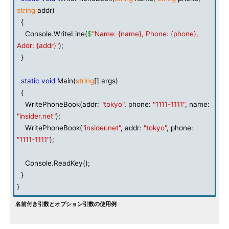
string
addr)
{
Console.WriteLine(
$
"Name: {name}, Phone: {phone},
Addr: {addr}"
);
}
static
void
Main(
string
[] args)
{
WritePhoneBook(addr:
"tokyo"
, phone:
"1111-1111"
, name:
"insider.net"
);
WritePhoneBook(
"insider.net"
, addr:
"tokyo"
, phone:
"1111-1111"
);
Console.ReadKey();
}
}
名前付き引数とオプション引数の使用例