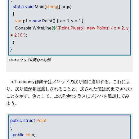
static
void
Main(
string
[] args)
{
var
p1 =
new
Point() { x = 1, y = 1 };
Console.WriteLine(
$
"{Point.Plus(p1, new Point() { x = 2, y
= 2 })}"
);
}
}
Plusメソッドの呼び出し例
ref readonly修飾子はメソッドの戻り値に適用する。これによ
り、戻り値が参照渡しされることと、戻された値は変更できない
ことを示す。例として、上のPointクラスにメンバを追加してみ
よう。
public
struct
Point
{
public
int
x;