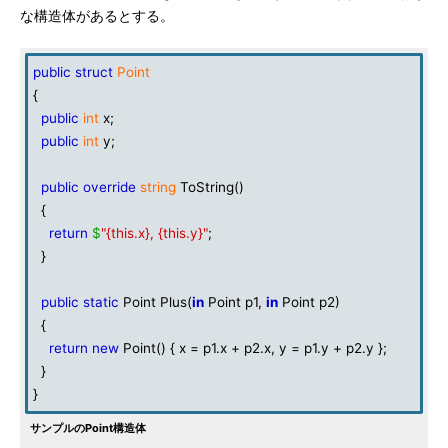
な構造体があるとする。
public
struct
Point
{
public
int
x;
public
int
y;
public
override
string
ToString()
{
return
$
"{this.x}, {this.y}"
;
}
public
static
Point Plus(
in
Point p1,
in
Point p2)
{
return
new
Point() { x = p1.x + p2.x, y = p1.y + p2.y };
}
}
サンプルのPoint構造体