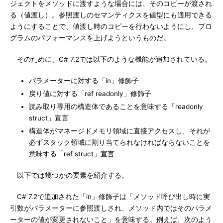
ジェクトをメソッドに渡すような場合には、そのコピーが渡され
る（値渡し）。参照渡しのセマンティクスを値型にも適用できる
ようにすることで、値渡し時のコピーを行わないようにし、プロ
グラムのパフォーマンスを上げようというものだ。
そのために、C# 7.2では以下のような機能が追加されている。
パラメーターに対する「in」修飾子
戻り値に対する「ref readonly」修飾子
読み取り専用の構造体であることを意味する「readonly
struct」宣言
構造体がマネージドメモリ領域に直接アクセスし、それが
必ずスタック領域に割り当てられなければならないことを
意味する「ref struct」宣言
以下では幾つかの要素を紹介する。
C# 7.2で追加された「in」修飾子は「メソッド呼び出し時に実
引数がパラメーターに参照渡しされ、メソッド内ではそのパラメ
ーターの値が変更されないこと」を意味する。例えば、次のよう