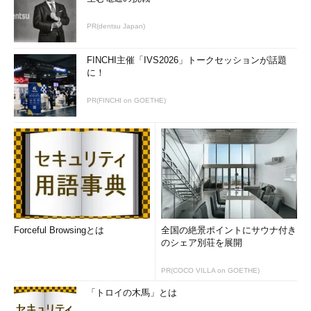
PR(dentsu Japan)
FINCHI主催「IVS2026」トークセッションが話題
に！
PR(FINCHI on GOETHE)
Forceful Browsingとは
全国の絶景ポイントにサウナ付き
のシェア別荘を展開
PR(COCO VILLA on GOETHE)
「トロイの木馬」とは