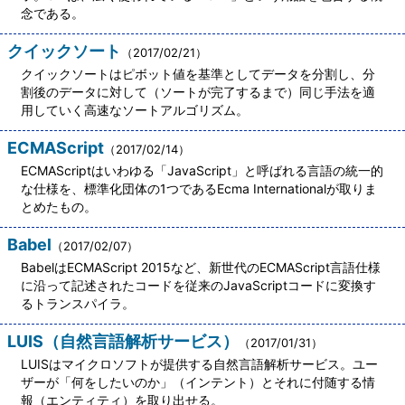
念である。
クイックソート
（2017/02/21）
クイックソートはピボット値を基準としてデータを分割し、分
割後のデータに対して（ソートが完了するまで）同じ手法を適
用していく高速なソートアルゴリズム。
ECMAScript
（2017/02/14）
ECMAScriptはいわゆる「JavaScript」と呼ばれる言語の統一的
な仕様を、標準化団体の1つであるEcma Internationalが取りま
とめたもの。
Babel
（2017/02/07）
BabelはECMAScript 2015など、新世代のECMAScript言語仕様
に沿って記述されたコードを従来のJavaScriptコードに変換す
るトランスパイラ。
LUIS（自然言語解析サービス）
（2017/01/31）
LUISはマイクロソフトが提供する自然言語解析サービス。ユー
ザーが「何をしたいのか」（インテント）とそれに付随する情
報（エンティティ）を取り出せる。