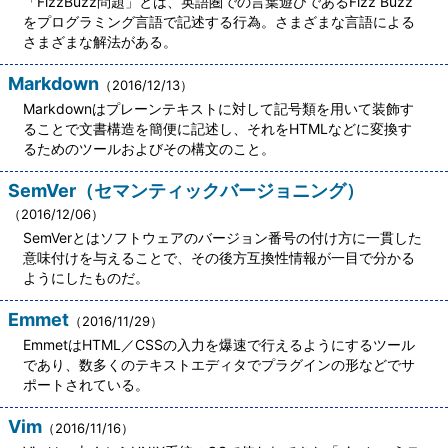
「FizzBuzz問題」とは、英語圏での言葉遊びであるFizz Buzz
をプログラミング言語で記述する行為。さまざまな言語による
さまざまな解法がある。
Markdown
（2016/12/13）
Markdownはプレーンテキストに対して記号類を用いて装飾す
ることで文書構造を簡便に記述し、それをHTMLなどに変換す
るためのツールおよびその構文のこと。
SemVer（セマンティックバージョニング）
（2016/12/06）
SemVerとはソフトウェアのバージョン番号の付け方に一貫した
意味付けを与えることで、その後方互換性情報が一目で分かる
ようにしたものだ。
Emmet
（2016/11/29）
EmmetはHTML／CSSの入力を爆速で行えるようにするツール
であり、数多くのテキストエディタでプラグインの形などでサ
ポートされている。
Vim
（2016/11/16）