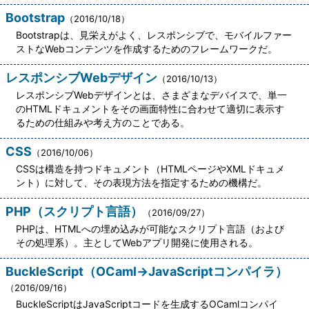
Bootstrap
（2016/10/18）
Bootstrapは、見栄えがよく、レスポンシブで、モバイルファー
ストなWebコンテンツを作成するためのフレームワークだ。
レスポンシブWebデザイン
（2016/10/13）
レスポンシブWebデザインとは、さまざまなデバイスで、単一
のHTMLドキュメントをその画面特性に合わせて適切に表示す
るための仕組みや考え方のことである。
CSS
（2016/10/06）
CSSは構造を持つドキュメント（HTMLページやXMLドキュメ
ント）に対して、その表現方法を指定するための機構だ。
PHP（スクリプト言語）
（2016/09/27）
PHPは、HTMLへの埋め込みが可能なスクリプト言語（および
その処理系）。主としてWebアプリ開発に使用される。
BuckleScript（OCaml→JavaScriptコンパイラ）
（2016/09/16）
BuckleScriptはJavaScriptコードを生成するOCamlコンパイ