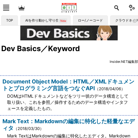
TOP
AIを作り動かし守り生かす
ロー/ノーコード
クラウドネイ
Dev Basics／Keyword
Insider.NET編集部
Document Object Model：HTML／XMLドキュメン
トとプログラミング言語をつなぐAPI
（2018/04/06）
DOMはHTMLドキュメントなどをツリー状のデータ構造として
取り扱い、これを参照／操作するためのデータ構造やインタフ
ェースを定義したもの。
Mark Text：Markdownの編集に特化した軽量なエデ
ィタ
（2018/03/30）
Mark TextはMarkdownの編集に特化したエディタ。Markdown