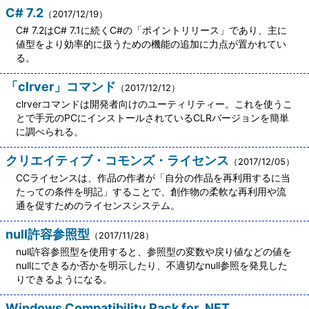
C# 7.2
（2017/12/19）
C# 7.2はC# 7.1に続くC#の「ポイントリリース」であり、主に
値型をより効率的に扱うための機能の追加に力点が置かれてい
る。
「clrver」コマンド
（2017/12/12）
clrverコマンドは開発者向けのユーティリティー。これを使うこ
とで手元のPCにインストールされているCLRバージョンを簡単
に調べられる。
クリエイティブ・コモンズ・ライセンス
（2017/12/05）
CCライセンスは、作品の作者が「自分の作品を再利用するに当
たっての条件を明記」することで、創作物の柔軟な再利用や流
通を促すためのライセンスシステム。
null許容参照型
（2017/11/28）
null許容参照型を使用すると、参照型の変数や戻り値などの値を
nullにできるか否かを明示したり、不適切なnull参照を発見した
りできるようになる。
Windows Compatibility Pack for .NET