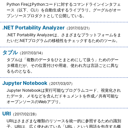
Python FireはPythonコードに対するコマンドラインインタフェ
ース（以下、CLI）を自動生成するライブラリ。グーグルがオー
プンソースプロダクトとして公開している。
.NET Portability Analyzer
（2017/03/21）
.NET Portability Analyzerは、さまざまなプラットフォームをま
たいだ.NETプログラムの移植性をチェックするためのツール。
タプル
（2017/03/14）
タプルは「複数のデータをひとまとめにして扱う」ためのデー
タ構造だが、その位置付けや用途、使われ方は言語ごとに異な
るものとなる。
Jupyter Notebook
（2017/03/07）
Jupyter Notebookは実行可能なプログラムコード、視覚化され
たデータ、メモなどを含んだドキュメントを作成／共有可能な
オープンソースのWebアプリ。
URI
（2017/02/28）
URIはさまざまな種類のリソースを統一的に参照するための識別
子。URIは、広く使われている「URL」という用語を包含する概