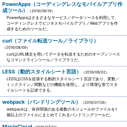
PowerApps（コーディングレスなモバイルアプリ作
成ツール）
（2016/08/19）
PowerAppsはさまざまなサービス／データソースを利用して、
コーディングレスでビジネスモバイルアプリ／Webアプリを作
成するためのツールだ。
curl（ファイル転送ツール／ライブラリ）
（2016/08/09）
curlはURL構文を用いてデータを転送するためのオープンソース
なコマンドラインツール／ライブラリだ。
LESS（動的スタイルシート言語）
（2016/08/02）
LESSはCSSを拡張する動的スタイルシート言語であり、変数／
ミックスイン／関数などの機能を使用し、より簡潔な形でスタ
イルシートを記述できる。
webpack（バンドリングツール）
（2016/07/26）
webpackは、依存関係のある複数のモジュールやファイルを1
個以上のファイルにまとめてくれるバンドリングツールだ。
MacinCloud