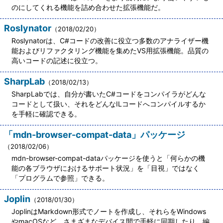
のにしてくれる機能を詰め合わせた拡張機能だ。
Roslynator
（2018/02/20）
Roslynatorは、C#コードの改善に役立つ多数のアナライザー機
能およびリファクタリング機能を集めたVS用拡張機能。品質の
高いコードの記述に役立つ。
SharpLab
（2018/02/13）
SharpLabでは、自分が書いたC#コードをコンパイラがどんな
コードとして扱い、それをどんなILコードへコンパイルするか
を手軽に確認できる。
「mdn-browser-compat-data」パッケージ
（2018/02/06）
mdn-browser-compat-dataパッケージを使うと「何らかの機
能の各ブラウザにおけるサポート状況」を「目視」ではなく
「プログラムで参照」できる。
Joplin
（2018/01/30）
JoplinはMarkdown形式でノートを作成し、それらをWindows
やmacOSなど、さまざまなデバイス間で手軽に同期したり、編