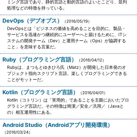
ミング言語であり、静的言語と動的言語のよいとこどり、並列
処理などの特徴を持っている。
DevOps（デブオプス）
（2016/05/19）
DevOpsとは「ビジネスの価値を高めることを目的に、製品・
サービスを迅速かつ継続的にユーザーへと届けるために、ITシ
ステムの開発チーム（Dev）と運用チーム（Ops）が協調する
こと」を意味する言葉だ。
Ruby（プログラミング言語）
（2016/04/12）
Rubyは、まつもとゆきひろ氏（Matz）が開発した日本発のオ
ブジェクト指向スクリプト言語。楽しくプログラミングできる
ことがモットーだ。
Kotlin（プログラミング言語）
（2016/04/01）
Kotlin（コトリン）は「実用的」であることを主眼においたプロ
グラミング言語だ。その特徴は簡潔／安全／汎用／（Javaと
の）相互運用性にある。
Android Studio（Androidアプリ開発環境）
（2016/03/24）