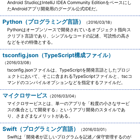
Android StudioはIntelliJ IDEA Community Editionをベースにし
たAndroidアプリ開発用のグーグル公式IDEだ。
Python（プログラミング言語）
（2016/03/18）
Pythonはオープンソースで開発されているオブジェクト指向ス
クリプト言語であり、シンプルなコードの記述、可読性の高さ
などをその特徴とする。
tsconfig.json（TypeScript構成ファイル）
（2016/03/08）
tsconfig.jsonファイルは、TypeScriptを開発言語としたプロジ
ェクトにおいて、そこに含まれるTypeScriptファイルと、tscコ
マンドのコンパイルオプションなどを指定するファイルだ。
マイクロサービス
（2016/03/04）
マイクロサービスとは、単一のアプリを「粒度の小さなサービ
スの集合として開発する」というアプリ開発のスタイルであ
り、さまざまなメリットがある。
Swift（プログラミング言語）
（2016/03/01）
Swiftは「開発者が正しいプログラムを記述／保守管理するのが