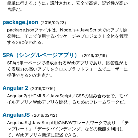
簡単に行えるように」設計された、安全で高速、記述性が高い
言語だ。
package.json
（2016/02/23）
package.jsonファイルは、Node.js＋JavaScriptでのアプリ開
発時に、そこで使用するパッケージやプロジェクト全体を管理
するのに使われる。
SPA（シングルページアプリ）
（2016/02/19）
SPAは単一ページで構成されるWebアプリであり、応答性がよ
く表現力の高いアプリをクロスプラットフォームでユーザーに
提供できるのが利点だ。
Angular 2
（2016/02/16）
Angular 2はHTML5／JavaScript／CSSの組み合わせで、モバ
イルアプリ／Webアプリを開発するためのフレームワークだ。
AngularJS
（2016/02/12）
AngularJSはJavaScript用のMVWフレームワークであり、「テ
ンプレート」「データバインディング」などの機能を利用し
て、Webアプリを簡潔に記述できる。