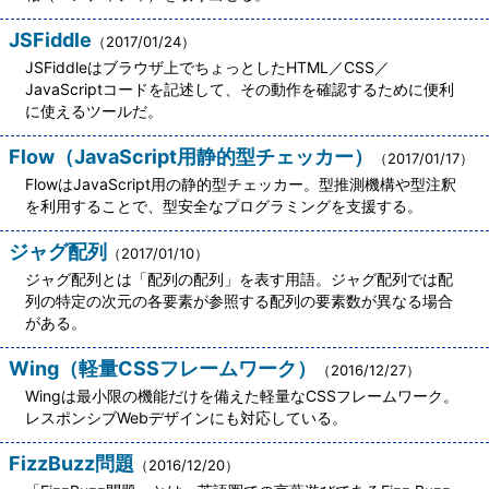
JSFiddle
（2017/01/24）
JSFiddleはブラウザ上でちょっとしたHTML／CSS／
JavaScriptコードを記述して、その動作を確認するために便利
に使えるツールだ。
Flow（JavaScript用静的型チェッカー）
（2017/01/17）
FlowはJavaScript用の静的型チェッカー。型推測機構や型注釈
を利用することで、型安全なプログラミングを支援する。
ジャグ配列
（2017/01/10）
ジャグ配列とは「配列の配列」を表す用語。ジャグ配列では配
列の特定の次元の各要素が参照する配列の要素数が異なる場合
がある。
Wing（軽量CSSフレームワーク）
（2016/12/27）
Wingは最小限の機能だけを備えた軽量なCSSフレームワーク。
レスポンシブWebデザインにも対応している。
FizzBuzz問題
（2016/12/20）