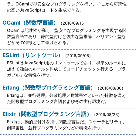
ラ。OCamlで型安全なプログラミングを行い、そこから可読性
の高いJavaScriptコードを生成できる。
OCaml（関数型言語）
（2016/09/15）
OCamlは記述性が高く、型安全なプログラミングを実現する関
数型言語であり、静的型付けと強力な型推論、バリアント型な
どがその特徴として挙げられる。
ESLint（リントツール）
（2016/09/06）
ESLintはJavaScript用のリントツールであり、標準のルールに
加えて独自のルールを作成してコードチェックを行える「プラ
ガブル」な特性を持つ。
Erlang（関数型プログラミング言語）
（2016/08/30）
Erlangは、並行処理／分散処理／耐障害性といった特徴を備え
た関数型プログラミング言語およびその実行環境だ。
Elixir（関数型プログラミング言語）
（2016/08/23）
Elixirは、動的型付けを持つ関数型言語だ。スケーラビリティ、
耐障害性、並行プログラミングなどの特徴を持つ。