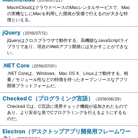
（2016/07/22）
MacinCloudはクラウドベースのMacレンタルサービスで、Mac
の実機なしにMacを利用した開発が安価で行えるのが大きな特
徴といえる。
jQuery
（2016/07/12）
jQueryはクロスブラウザで動作する、高機能なJavaScriptライ
ブラリであり、現在のWebアプリ開発には欠かすことができな
い。
.NET Core
（2016/07/01）
.NET Coreは、Windows、Mac OS X、Linux上で動作する、軽
量／モジュール性などの特徴を持ったオープンソースなアプリ
開発プラットフォームだ。
Checked C（プログラミング言語）
（2016/06/29）
Checked Cは、C言語に境界チェック機能が追加されたもので
あり、より安全な形でCプログラミングを行えるようにするも
のだ。
Electron（デスクトップアプリ開発用フレームワー