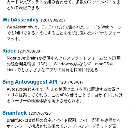
カードや文字クラスを組み合わせて、多数のファイルパスをま
とめて表記できる。
WebAssembly
（2017/08/22）
WebAssemblyは、C／C++などで書かれたコードをWebページ
でも利用できるようにすることを念頭に置いたバイナリフォー
マット。
Rider
（2017/08/08）
RiderはJetBrainsが提供するクロスプラットフォームな.NET用
の統合開発環境（IDE）。Windowsのみならず、macOSや
Linuxでもさまざまなアプリの開発を快適に行える。
Bing Autosuggest API
（2017/08/01）
Autosuggest APIは、与えた検索クエリを基に関連する検索ク
エリを提案してくれる。このAPIを使うことで、自サイトにおけ
るユーザーの検索体験を向上させられる。
Brainfuck
（2017/07/25）
Brainfuckは8種類の命令とバイト配列、バイト配列を参照する
ポインターで構成される極めてシンプルなプログラミング言