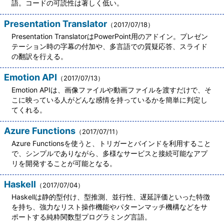
語。コードの可読性は著しく低い。
Presentation Translator
（2017/07/18）
Presentation TranslatorはPowerPoint用のアドイン。プレゼン
テーション時の字幕の付加や、多言語での質疑応答、スライド
の翻訳を行える。
Emotion API
（2017/07/13）
Emotion APIは、画像ファイルや動画ファイルを渡すだけで、そ
こに映っている人がどんな感情を持っているかを簡単に判定し
てくれる。
Azure Functions
（2017/07/11）
Azure Functionsを使うと、トリガーとバインドを利用すること
で、シンプルでありながら、多様なサービスと接続可能なアプ
リを開発することが可能となる。
Haskell
（2017/07/04）
Haskellは静的型付け、型推測、並行性、遅延評価といった特徴
を持ち、強力なリスト操作機能やパターンマッチ機構などをサ
ポートする純粋関数型プログラミング言語。