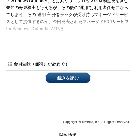
「Windows Defender」とは異なり、プロセスの挙動監視を含む
未知の脅威検出も行えるが、その後の“運用”は利用者任せになっ
てしまう。その“運用”部分をラックが受け持ちマネージドサービ
スとして提供するのが、今回発表されたマネージドEDRサービス
for Windows Defender ATPだ。
企業内PCはDefender ATPが監視し、脅威を検知したらラック
がリモートで「隔離」「診断」「調査」を行う。さらに「回復」
には、ラックが提供するサービス「サイバー119」などとも連携
させることができる。
会員登録（無料）が必要です
続きを読む
マネージドEDRサービス for Windows Defender ATPで提供
Copyright © ITmedia, Inc. All Rights Reserved.
されるサービス内容
関連情報