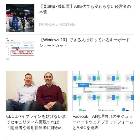
【見城徹×藤田晋】AI時代でも変わらない経営者の
本質
PR(FINCHI on GOETHE)
【Windows 10】できる人は知っているキーボード
ショートカット
CI/CDパイプラインを妨げない形
Faceook、AI処理向けのモジュラ
でセキュリティを実現すれば、
ーハードウェアプラットフォーム
「開発者や運用担当者に嫌われな
とASICを発表
いWAF」は可能か