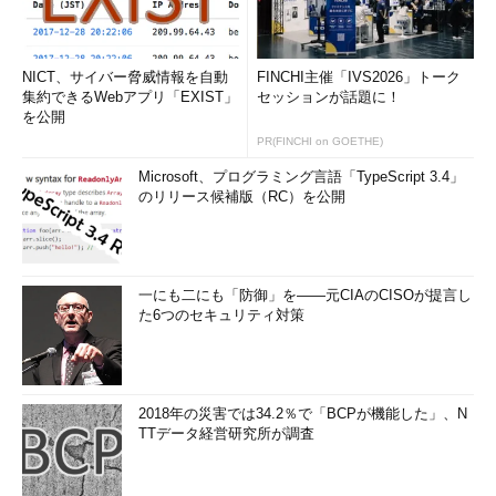
NICT、サイバー脅威情報を自動
FINCHI主催「IVS2026」トーク
集約できるWebアプリ「EXIST」
セッションが話題に！
を公開
PR(FINCHI on GOETHE)
Microsoft、プログラミング言語「TypeScript 3.4」
のリリース候補版（RC）を公開
一にも二にも「防御」を――元CIAのCISOが提言し
た6つのセキュリティ対策
2018年の災害では34.2％で「BCPが機能した」、N
TTデータ経営研究所が調査