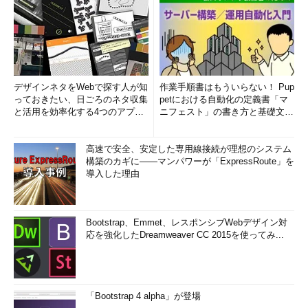
デザインネタをWebで探す人が知
作業手順書はもういらない！ Pup
っておきたい、日ごろのネタ収集
petにおける自動化の定義書「マ
と活用を効率化する4つのアプリ
ニフェスト」の書き方と基礎文法
(1/3)
まとめ (1/5)
高速で安全、安定した専用線接続が理想のシステム
構築のカギに――マンパワーが「ExpressRoute」を
導入した理由
Bootstrap、Emmet、レスポンシブWebデザイン対
応を強化したDreamweaver CC 2015を使ってみ...
「Bootstrap 4 alpha」が登場