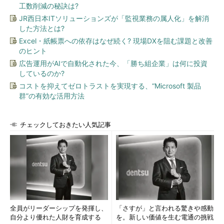
工数削減の秘訣は?
JR西日本ITソリューションズが「監視業務の属人化」を解消
した方法とは?
Excel・紙帳票への依存はなぜ続く? 現場DXを阻む課題と改善
Defender ATPはOSの一部として、エンドポイントの情報を
のヒント
収集、脅威検知の仕組みを提供している
広告運用がAIで自動化された今、「勝ち組企業」は何に投資
しているのか?
参考リンク：
Windows 10なら、Office 365ならこう守れる
コストを抑えてゼロトラストを実現する、“Microsoft 製品
――Microsoft流“クラウドでセキュリティ”の具体的活用事
群”の有効な活用方法
例を紹介：セキュリティ対策の課題を「クラウド」で解決
へ - ＠IT
チェックしておきたい人気記事
ラック 常務執行役員 事業企画部 部長
の山中茂生氏は同社のセキュリティ監
視・運用センター「JSOC」における
2000年からの活動を紹介。「第4世代の
JSOCでは、アライアンスパートナーと
ともに『クラウド時代のセキュリティ対
策』へ向かっている。その中に
全員がリーダーシップを発揮し、
「さすが」と言われる驚きや感動
Defender ATPが仲間入りし、EDRのソ
自分より優れた人財を育成する
を。新しい価値を生む電通の挑戦