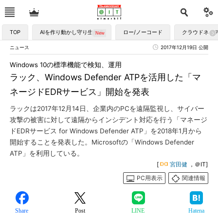
TOP
AIを作り動かし守り生かす
ロー/ノーコード
クラウドネイ
ニュース
2017年12月19日 公開
Windows 10の標準機能で検知、運用
ラック、Windows Defender ATPを活用した「マ
ネージドEDRサービス」開始を発表
ラックは2017年12月14日、企業内のPCを遠隔監視し、サイバー
攻撃の被害に対して遠隔からインシデント対応を行う「マネージ
ドEDRサービス for Windows Defender ATP」を2018年1月から
開始することを発表した。Microsoftの「Windows Defender
ATP」を利用している。
[
宮田健
，＠IT]
PC用表示
関連情報
Share
Post
LINE
Hatena