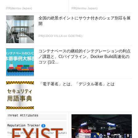
リューションを提供する」と述べる。
PR(dentsu Japan)
PR(dentsu Japan)
ラック 常務執行役員 事業企画
ラックの「マネージドEDRサービス」
部 部長 山中茂生氏
全国の絶景ポイントにサウナ付きのシェア別荘を展
は2018年1月から販売を開始し、1年間で
開
10社以上、監視対象PCは2万台を目指す。対象機器3000台の標
準提供モデルで月額180万円（PC1台当たり毎月600円、各種ライ
PR(COCO VILLA on GOETHE)
センス別）を予定している。
コンテナベースの継続的インテグレーションの利点
／課題と、CIパイプライン、Docker Build高速化の
コツ (1/2...
「電子署名」とは、「デジタル署名」とは