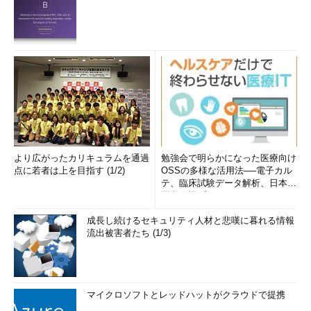
より広がったカリキュラムを通過
勉強会で明らかになった医療向け
点に若者は上を目指す (1/2)
OSSの多様な活用法──電子カル
テ、臨床試験データ解析、日本語
医学用語プラットフォーム、画...
成長し続けるセキュリティ人材と悲嘆に暮れる情報
流出被害者たち (1/3)
マイクロソフトとレッドハットがクラウドで提携