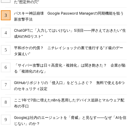
た“想定外の穴”
パスキー神話崩壊 Google Password Managerの同期機能を狙う
新攻撃手法
ChatGPTに「入力してはいけない」5項目――押さえておきたい“生
成AIのNGリスト”
平和ボケの代償？ ニチレイショックの裏で進行する“ド級のデー
タ漏えい”
「サイバー攻撃は日々高度化・複雑化」は聞き飽きた？ 企業が陥
る「複雑化のわな」
GitHubリポジトリの「侵入口」をどうふさぐ？ 無料で使える6つ
のセキュリティ設定
ここ1年で7倍に増えたn8nを悪用したデバイス追跡とマルウェア配
布の手口
Googleは社内のエージェントを「脅威」と見なす――なぜ「AIを信
じない」のか？