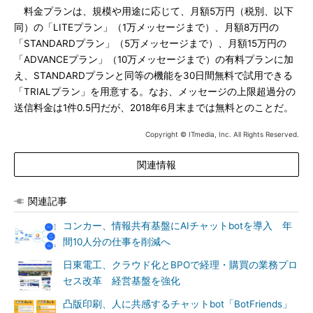
料金プランは、規模や用途に応じて、月額5万円（税別、以下
同）の「LITEプラン」（1万メッセージまで）、月額8万円の
「STANDARDプラン」（5万メッセージまで）、月額15万円の
「ADVANCEプラン」（10万メッセージまで）の有料プランに加
え、STANDARDプランと同等の機能を30日間無料で試用できる
「TRIALプラン」を用意する。なお、メッセージの上限超過分の
送信料金は1件0.5円だが、2018年6月末までは無料とのことだ。
Copyright © ITmedia, Inc. All Rights Reserved.
関連情報
関連記事
コンカー、情報共有基盤にAIチャットbotを導入 年
間10人分の仕事を削減へ
日東電工、クラウド化とBPOで経理・購買の業務プロ
セス改革 経営基盤を強化
凸版印刷、人に共感するチャットbot「BotFriends」