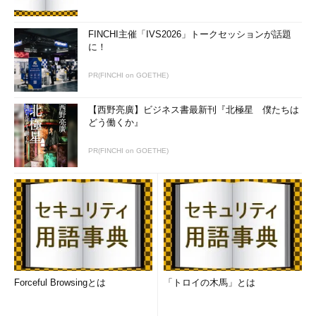
FINCHI主催「IVS2026」トークセッションが話題
に！
PR(FINCHI on GOETHE)
【西野亮廣】ビジネス書最新刊『北極星 僕たちは
どう働くか』
PR(FINCHI on GOETHE)
Forceful Browsingとは
「トロイの木馬」とは