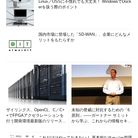
Linux／OSSに不慣れでも大丈夫！ WindowsでDock
erを扱う際のポイント
国内市場に登場した「SD-WAN」、企業にどんなメ
リットをもたらすか
ザイリンクス、OpenCL、C／C+
未知の脅威に対抗するための「6
+でFPGAアクセラレーションを
原則」――ガートナー サミット
行う開発環境最新版のリリースを
から学ぶ、これからの情報セキュ
発表
リティ対策
これだけはやっておきたい！ 基本的なサーバー管理