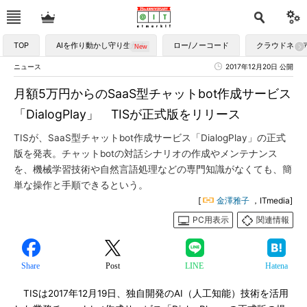
TOP
AIを作り動かし守り生かす
ロー/ノーコード
クラウドネイ
ニュース
2017年12月20日 公開
月額5万円からのSaaS型チャットbot作成サービス
「DialogPlay」 TISが正式版をリリース
TISが、SaaS型チャットbot作成サービス「DialogPlay」の正式
版を発表。チャットbotの対話シナリオの作成やメンテナンス
を、機械学習技術や自然言語処理などの専門知識がなくても、簡
単な操作と手順できるという。
[
金澤雅子
，ITmedia]
PC用表示
関連情報
Share
Post
LINE
Hatena
TISは2017年12月19日、独自開発のAI（人工知能）技術を活用