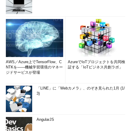
AWS／Azure上でTensorFlow、C
AzureでIoTプロジェクトを共同検
NTKを――機械学習環境のマネー
証する「IoTビジネス共創ラボ」
ジドサービスが登場
「LINE」に「Webカメラ」、のぞき見られた1月 (1/
3)
AngularJS