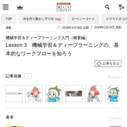
TOP
AIを作り動かし守り生かす
ロー/ノーコード
クラウドネイ
2026年2月14日 更新
連載
2018年4月18日 公開
機械学習＆ディープラーニング入門（概要編）
Lesson 3 機械学習＆ディープラーニングの、基
本的なワークフローを知ろう
記事を見る
記事画像
＋
98 Images
1
2
3
4
5
6
7
著者
1 Authors