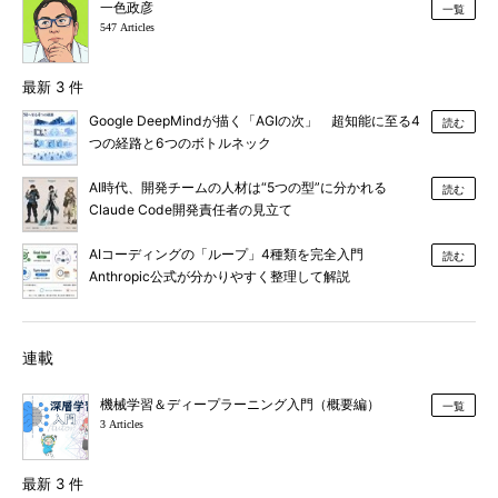
一色政彦
一覧
547 Articles
最新 3 件
Google DeepMindが描く「AGIの次」 超知能に至る4
読む
つの経路と6つのボトルネック
AI時代、開発チームの人材は“5つの型”に分かれる
読む
Claude Code開発責任者の見立て
AIコーディングの「ループ」4種類を完全入門
読む
Anthropic公式が分かりやすく整理して解説
連載
機械学習＆ディープラーニング入門（概要編）
一覧
3 Articles
最新 3 件