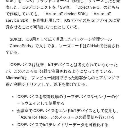
SDK」を「iOS」プラットフォームに移植し、リリースしたと発
表した。iOSプロジェクトを「Swift」「Objective-C」のどちら
で作成していても、「Azure IoT device SDK」「Azure IoT
service SDK」を直接利用して、iOSデバイスをIoTデバイスに変
身させることが可能になったとしている。
SDKは、iOS用として広く普及したパッケージ管理ツール
「CocoaPods」で入手でき、ソースコードはGitHubで公開され
ている。
iOSデバイスは従来、IoTデバイスとは考えられていなかった
が、このところIoT分野で注目されるようになってきている。
Microsoftは、プレビュー段階で行った顧客からのヒアリングで
得た利用シナリオとして、以下を挙げている。
iOSデバイスを製造現場のリーフデバイスやセンサーのゲ
ートウェイとして使用する
会議室でiOSデバイスをエンドIoTデバイスとして使用し、
「Azure IoT Hub」とのメッセージの送受信を行わせる
iOSデバイスでIoTテレメトリーデータを可視化する