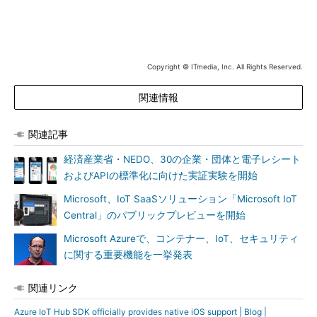
今後はiOSのリリースごとにAzure IoT Hub C SDKのテストが
行われる。また、Microsoftのテストスイートには単体テスト、
統合テスト、エンドツーエンドテストの各ツールが含まれてお
り、いずれもGitHubで公開されている。「Azure IoT Hub Device
Provisioning Service SDK」も、近いうちにiOSで利用できるよ
Copyright © ITmedia, Inc. All Rights Reserved.
うになる。
関連情報
関連記事
経済産業省・NEDO、30の企業・団体と電子レシート
およびAPIの標準化に向けた実証実験を開始
Microsoft、IoT SaaSソリューション「Microsoft IoT
Central」のパブリックプレビューを開始
Microsoft Azureで、コンテナー、IoT、セキュリティ
に関する重要機能を一挙発表
関連リンク
Azure IoT Hub SDK officially provides native iOS support | Blog |