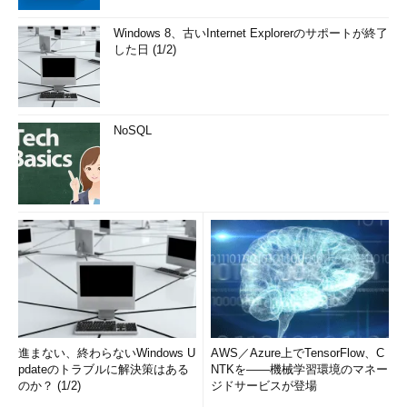
Windows 8、古いInternet Explorerのサポートが終了
した日 (1/2)
NoSQL
進まない、終わらないWindows U
AWS／Azure上でTensorFlow、C
pdateのトラブルに解決策はある
NTKを――機械学習環境のマネー
のか？ (1/2)
ジドサービスが登場