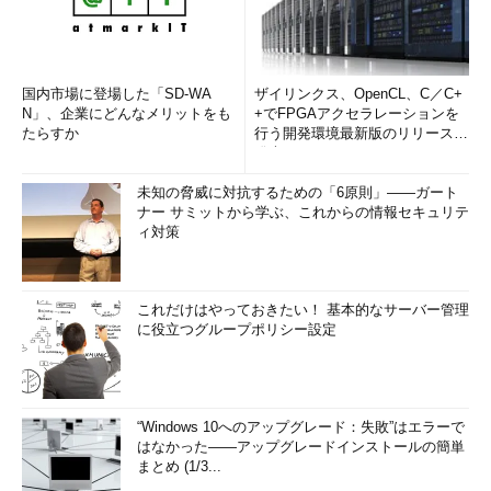
国内市場に登場した「SD-WA
ザイリンクス、OpenCL、C／C+
N」、企業にどんなメリットをも
+でFPGAアクセラレーションを
たらすか
行う開発環境最新版のリリースを
発表
未知の脅威に対抗するための「6原則」――ガート
ナー サミットから学ぶ、これからの情報セキュリテ
ィ対策
これだけはやっておきたい！ 基本的なサーバー管理
に役立つグループポリシー設定
“Windows 10へのアップグレード：失敗”はエラーで
はなかった――アップグレードインストールの簡単
まとめ (1/3...