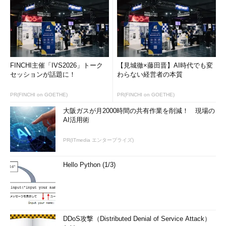
FINCHI主催「IVS2026」トーク
【見城徹×藤田晋】AI時代でも変
セッションが話題に！
わらない経営者の本質
PR(FINCHI on GOETHE)
PR(FINCHI on GOETHE)
大阪ガスが月2000時間の共有作業を削減！ 現場の
AI活用術
PR(ITmedia エンタープライズ)
Hello Python (1/3)
DDoS攻撃（Distributed Denial of Service Attack）