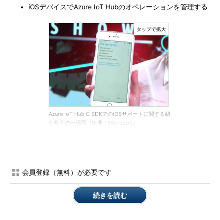
iOSデバイスでAzure IoT Hubのオペレーションを管理する
Azure IoT Hub C SDKでのiOSサポートに関する紹
介動画の一場面（出典：Microsoft）
Azure IoT Hub C SDKは、各種プラットフォームへの移植性を
高めるために、C99で書かれている。iOSへの移植により、C
SDKの全ての機能がiOSアプリで直接利用できるようになってお
会員登録（無料）が必要です
り、その中には、MicrosoftがサポートしているAzure IoT Hubの
機能や、ネットワークの信頼性を確保するための再試行ポリシー
続きを読む
など、SDK固有の機能が含まれる。