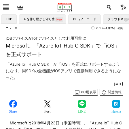
TOP
AIを作り動かし守り生かす
ロー/ノーコード
クラウドネイ
ニュース
2018年4月25日 公開
iOSデバイスがIoTデバイスとして利用可能に
Microsoft、「Azure IoT Hub C SDK」で「iOS」
を正式サポート
「Azure IoT Hub C SDK」が「iOS」を正式にサポートするよう
になり、同SDKの全機能がiOSアプリで直接利用できるようにな
った。
[＠IT]
PC用表示
関連情報
Share
Post
LINE
Hatena
Microsoftは2018年4月23日（米国時間）、「Azure IoT Hub C