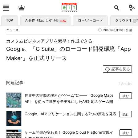
TOP
AIを作り動かし守り生かす
ロー/ノーコード
クラウドネイ
ニュース
2018年6月18日 公開
カスタムビジネスアプリを素早く作成できる
Google、「G Suite」のローコード開発環境「App
Maker」を正式リリース
記事を見る
関連記事
3 Articles
世界中の実際の場所が“ゲーム”に――「Google Maps
読む
API」を使って世界をモデルにしたAR対応のゲーム開
発が可能に
Google、AIアプリケーションに関する7つの原則を発表
読む
ゲーム開発が変わる！ Google Cloud Platform実践イ
読む