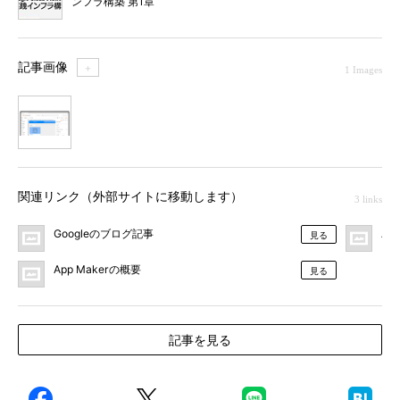
ンフラ構築 第1章
記事画像
＋
1 Images
1
関連リンク（外部サイトに移動します）
3 links
Googleのブログ記事
Ap
見る
App Makerの概要
見る
記事を見る