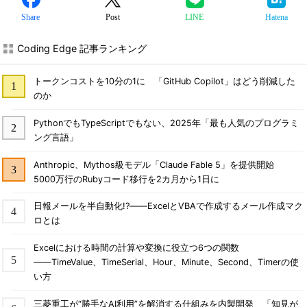
Share
Post
LINE
Hatena
Coding Edge 記事ランキング
トークンコストを10分の1に 「GitHub Copilot」はどう削減した
のか
PythonでもTypeScriptでもない、2025年「最も人気のプログラミ
ング言語」
Anthropic、Mythos級モデル「Claude Fable 5」を提供開始
5000万行のRubyコード移行を2カ月から1日に
日報メールを半自動化!?――ExcelとVBAで作成するメール作成マク
ロとは
Excelにおける時間の計算や変換に役立つ6つの関数
――TimeValue、TimeSerial、Hour、Minute、Second、Timerの使
い方
三菱重工が“勝手なAI利用”を解消する仕組みを内製開発 「知見が