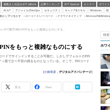
連載まとめ読み＠IT eBook
記事ランキング
＠IT Special
セミナー
ホワイト
AI IoT
アジャイル/DevOps
セキュリティ
キャリア&スキル
Windows
初
り動かし守り生かす
ローコード/ノーコード
クラウドネイティブ
Microsoft&Windo
Server & Storage
HTML5 + UX
dows 10で数字4桁のPINをもっと複雑なものにする...
Smart & Social
Coding Edge
4桁のPINをもっと複雑なものにする
ホワ
Java Agile
PINコードでサインインすることが可能だ。しかしデフォルトのPIN
Database Expert
ティ面で少々不安の残るものとなっている。そこで、PINコード
Linux ＆ OSS
[
小林章彦
，
デジタルアドバンテージ
]
Master of IP Networ
Security & Trust
見る
Share
Test & Tools
Insider.NET
ブログ