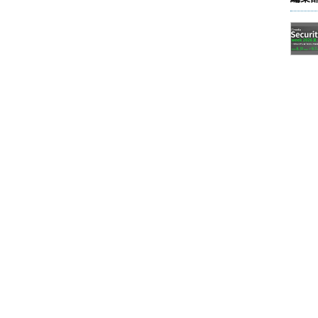
可
大文字は
必須
使用不可
目
項目によってはPINの最小長が6文字に設定される。
, - . / : ; < = > ? @ [ \ ] ^ _ ` { | } ~ ）を含む、長
、グループポリシーの「PINの最小桁数」を有効にした
に設定し、「特殊文字を要求する」を有効にすればよ
変更を要求したい場合は、「有効期限」を有効にして、