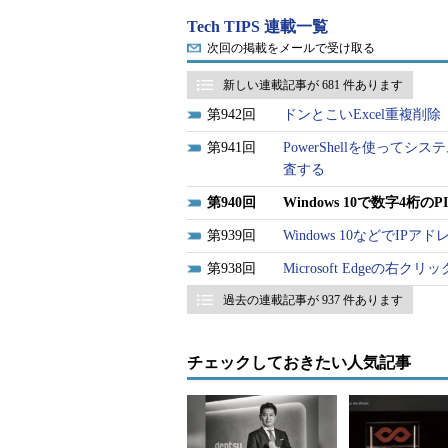
Tech TIPS 連載一覧
次回の掲載をメールで受け取る
新しい連載記事が 681 件あります
942
ドンとこいExcel重複削除
941
PowerShellを使っ
査する
940
Windows 10で数字4
939
Windows 10などでI
938
Microsoft Edgeの右ク
過去の連載記事が 937 件あります
Windows 10のサインイン画面
サインインをPINコードで行うように設定す
る。ここにPINコードを入力すると、サイン
チェックしておきたい人気記事
をクリックし、通常のパスワードを入力すれ
サインインやロック画面から復帰