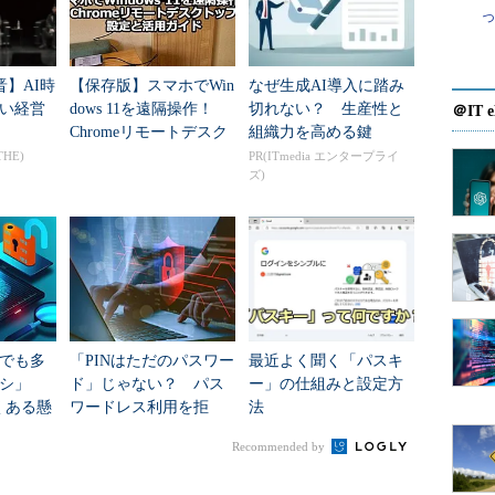
。だが安全性のためには、もう少し長く、アルファベッ
ておきたい。そこで、本稿ではWindows 10でPIN
する方法を紹介する。
晋】AI時
【保存版】スマホでWin
なぜ生成AI導入に踏み
い経営
dows 11を遠隔操作！
切れない？ 生産性と
＠IT e
件を設定する
Chromeリモートデスク
組織力を高める鍵
トップの設定と活用ガ
THE)
PR(ITmedia エンタープライ
ズ)
イド
e／Educationならば、グループポリシーを使ってPINコードの
ectory（ドメイン）のグループポリシーで設定すれば、ド
定を反映できる。
ーで設定する例で手順を紹介する。
ファイル名を指定して実行］ダイアログを開き、「名
でも多
「PINはただのパスワー
最近よく聞く「パスキ
」と入力して［Enter］キーを押す。
マシ」
ド」じゃない？ パス
ー」の仕組みと設定方
くある懸
ワードレス利用を拒
法
するので、左ペインのツリーで［コンピューターの
Cが回答
む“5つの誤解”、Ciscoが
［システム］－［PINの複雑さ］を開き、右ペインの
Recommended by
指摘