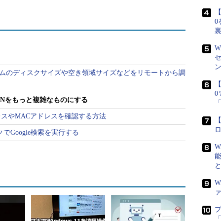
【
0
W
てシステムのディスクサイズや空き領域サイズなどをリモートから調
【
桁のPINをもっと複雑なものにする
PアドレスやMACアドレスを確認する方法
【
リックでGoogle検索を実行する
W
ると、このようにパスワードの入力ボックスに「PIN」と表示され
インが行える。PINコードを忘れた場合は、「PINを忘れた場合」
ばサインインできる。
W
に際しての利便性のためには、なるべく短く、簡素
「