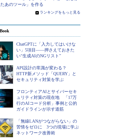
ったあのツール」を作る
»
ランキングをもっと見る
Book
ChatGPTに「入力してはいけな
い」5項目――押さえておきた
い“生成AIのNGリスト”
API設計の常識が変わる？
HTTP新メソッド「QUERY」と
セキュリティ対策を学ぶ
フロンティアAIとサイバーセキ
ュリティ対策の現在地 「17万
行のAIコード分析」事例と公的
ガイドラインが示す道筋
「無線LANがつながらない」の
苦情をゼロに 3つの現場に学ぶ
ネットワーク改善術