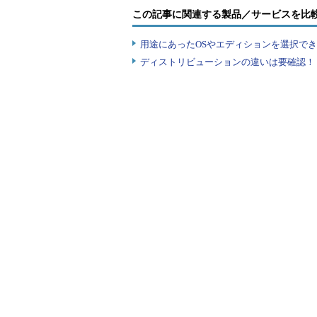
この記事に関連する製品／サービスを比
設定
未構成
有効
用途にあったOSやエディションを選択できていま
数字を
数字の使
要求す
数字の使用が必須
ディストリビューションの違いは要確認！『
用が必須
る
小文字
小文字は
を要求
1つ以上の小文字の使用が
使用不可
する
PINの
127文字以
最大文
指定した最大長に制限（最
内
字数
PINの
最小文
4文字以上
最小長の指定（4～127文
字数
有効期
有効期限
PINの有効期間の設定（1
限
なし
までも利用可能）
以前の
ユーザーアカウントに関連
PINは保
履歴
る、以前のPINの数を指定
存されな
も異なるPINを指定する
い
特殊文
特殊文字
字を要
は使用不
1つ以上の特殊文字の使用