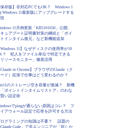
保存版】非対応PCでもOK？ Windows 1
をWindows 11最新版にアップグレードする
裏技
indows 11月例更新「KB5101650」公開、
セキュアブート証明書対策の継続と「ポイ
ントインタイム復元」など新機能追加
Windows 11】なぜディスクの使用率が10
0％？ 犯人をファイル単位で特定できる
「リソースモニター」徹底活用
Claude in Chrome】ブラウザのClaude（ク
ロード）拡張で仕事はどう変わるのか？
in11のストレージ空き容量が激減？ 新機
能「ポイントインタイムリストア」のわな
と賢い設定術
indowsでpingが通らない原因はコレ？ フ
ァイアウォール設定で応答を許可する方法
プログラミングの知識は不要？ 話題の
Claude Code」で非エンジニアが「欲しか