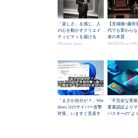
なPINコードを許可しておきたい
トや記号を含んだPINコードを必須にし
コードの複雑性（必須条件）を設定
「楽しさ」を感じ、人
【見城徹×藤田
の心を動かすクリエイ
代でも変わらな
グループポリシーを使って要
ティビティを届ける
者の本質
PR(dentsu Japan)
PR(FINCHI on GOE
Windows 10 Pro／Enterpris
複雑性を設定できる。Active Dir
メイン内のWindows PC全てに設
ここではローカルグループポリシ
［Windows］＋［R］キーで［
「まさか自分が？」Win
「不完全な実装
前」入力ボックスに「gpedit.msc
dows 11のサイバー攻撃
要素認証より
対策、いますぐ見直す
パスキーの“よ
グループポリシーエディタが起動
べき5つの設定
念”に英国NCS
構成］－［管理用テンプレート］－
項目を設定する。