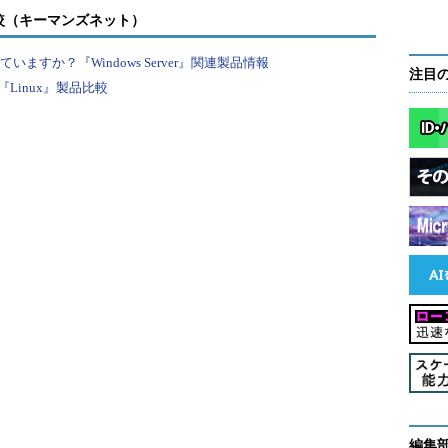
較（キーマンズネット）
無効
すか？『Windows Server』関連製品情報
数字の使
注目
Linux』製品比較
用が可能
小文字は
必須
使用不可
127文字以
大127文字まで）
内
字まで）
4文字以上
～730の日数で設定。0にすると有効期限がなくなり、いつ
有効期限
なし
以前の
付けて再利用できないようにする（履歴として保存され
PINは保
。例えば10とすると、保存されている過去10個のどれと
存されな
必要がある）
い
特殊文字
編集
が必須
は使用不