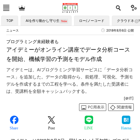
TOP
AIを作り動かし守り生かす
ロー/ノーコード
クラウドネイ
ニュース
2018年8月6日 公開
プログラミング未経験者も
アイデミーがオンライン講座でデータ分析コース
を開始、機械学習の予測をモデル作成
アイデミーは、AIプログラミング学習サービスに「データ分析コ
ース」を追加した。データの取得から、前処理、可視化、予測モ
デルを作成するまでの工程を学べる。条件を満たした受講者に
は、受講料を全額キャッシュバックする。
[＠IT]
PC用表示
関連情報
Share
Post
LINE
Hatena