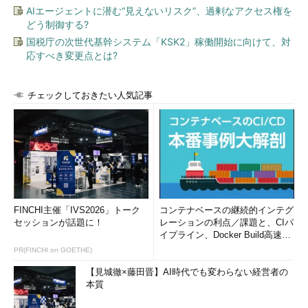
AIエージェントに潜む“見えないリスク”、過剰なアクセス権を
どう制御する?
国税庁の次世代基幹システム「KSK2」稼働開始に向けて、対
応すべき変更点とは?
チェックしておきたい人気記事
FINCHI主催「IVS2026」トーク
コンテナベースの継続的インテグ
セッションが話題に！
レーションの利点／課題と、CIパ
イプライン、Docker Build高速化
のコツ (1/2...
PR(FINCHI on GOETHE)
【見城徹×藤田晋】AI時代でも変わらない経営者の
本質