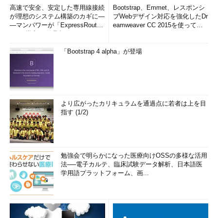
高速で安全、安定した専用線接続
Bootstrap、Emmet、レスポンシ
が理想のシステム構築のカギに―
ブWebデザイン対応を強化したDr
―マンパワーが「ExpressRout
eamweaver CC 2015を使って
e」を導入した理由
み...
「Bootstrap 4 alpha」が登場
より広がったカリキュラムを通過点に若者は上を目
指す (1/2)
勉強会で明らかになった医療向けOSSの多様な活用
法──電子カルテ、臨床試験データ解析、日本語医
学用語プラットフォーム、画...