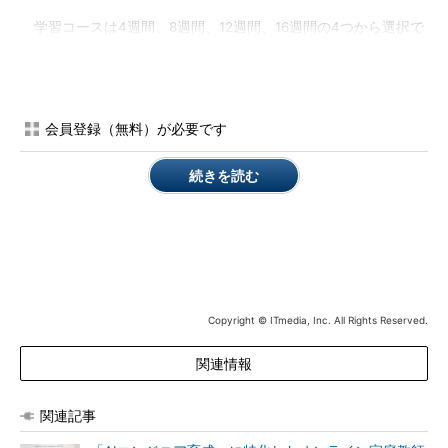
学習コースは4週間、8週間、12週間、16週間の4つから選択で
きる。4週間コースの費用は、一般が19万9980円（税別、以下
同。学生は17万9980円）。16週間コースは、一般が48万1980円
（学生は44万9980円）。
会員登録（無料）が必要です
なおアイデミーでは、2018年8月15日までに申し込み、登録か
ら8週間以内に適用条件を満たした受講者に、受講料を全額キャ
続きを読む
ッシュバックする。対象は受講期間8週間以上のコース。キャッ
シュバックの条件は、最終課題の記事がQiitaで300以上の
Contributionを獲得すること。
Copyright © ITmedia, Inc. All Rights Reserved.
関連情報
関連記事