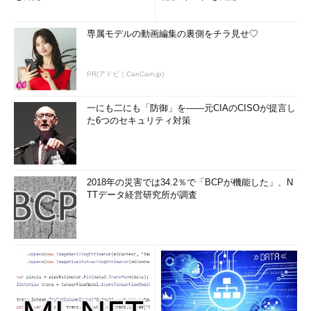
専属モデルの動画編集の裏側をチラ見せ♡
PR(アドビ｜CanCam.jp)
一にも二にも「防御」を――元CIAのCISOが提言し
た6つのセキュリティ対策
2018年の災害では34.2％で「BCPが機能した」、N
TTデータ経営研究所が調査