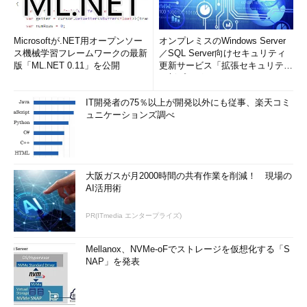
Microsoftが.NET用オープンソー
オンプレミスのWindows Server
ス機械学習フレームワークの最新
／SQL Server向けセキュリティ
版「ML.NET 0.11」を公開
更新サービス「拡張セキュリティ
更新プログ...
IT開発者の75％以上が開発以外にも従事、楽天コミ
ュニケーションズ調べ
大阪ガスが月2000時間の共有作業を削減！ 現場の
AI活用術
PR(ITmedia エンタープライズ)
Mellanox、NVMe-oFでストレージを仮想化する「S
NAP」を発表