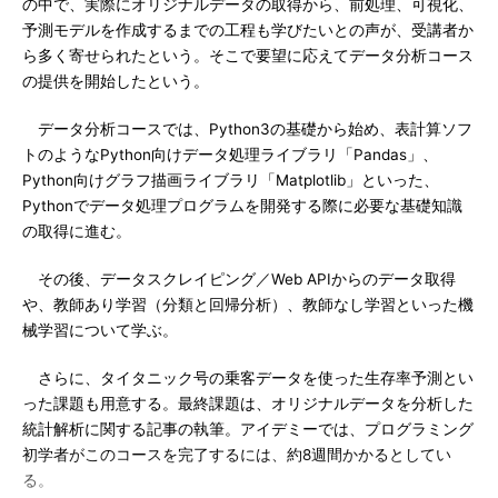
の中で、実際にオリジナルデータの取得から、前処理、可視化、
予測モデルを作成するまでの工程も学びたいとの声が、受講者か
ら多く寄せられたという。そこで要望に応えてデータ分析コース
の提供を開始したという。
データ分析コースでは、Python3の基礎から始め、表計算ソフ
トのようなPython向けデータ処理ライブラリ「Pandas」、
Python向けグラフ描画ライブラリ「Matplotlib」といった、
Pythonでデータ処理プログラムを開発する際に必要な基礎知識
の取得に進む。
その後、データスクレイピング／Web APIからのデータ取得
や、教師あり学習（分類と回帰分析）、教師なし学習といった機
械学習について学ぶ。
さらに、タイタニック号の乗客データを使った生存率予測とい
った課題も用意する。最終課題は、オリジナルデータを分析した
統計解析に関する記事の執筆。アイデミーでは、プログラミング
初学者がこのコースを完了するには、約8週間かかるとしてい
る。