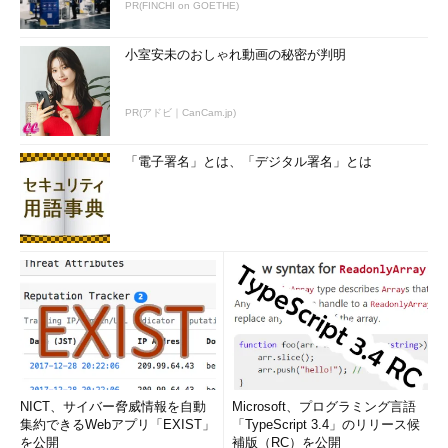
PR(FINCHI on GOETHE)
小室安未のおしゃれ動画の秘密が判明
PR(アドビ｜CanCam.jp)
「電子署名」とは、「デジタル署名」とは
NICT、サイバー脅威情報を自動
Microsoft、プログラミング言語
集約できるWebアプリ「EXIST」
「TypeScript 3.4」のリリース候
を公開
補版（RC）を公開