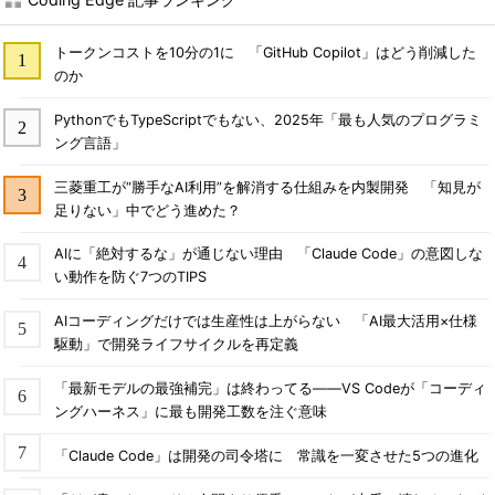
トークンコストを10分の1に 「GitHub Copilot」はどう削減した
のか
PythonでもTypeScriptでもない、2025年「最も人気のプログラミ
ング言語」
三菱重工が“勝手なAI利用”を解消する仕組みを内製開発 「知見が
足りない」中でどう進めた？
AIに「絶対するな」が通じない理由 「Claude Code」の意図しな
い動作を防ぐ7つのTIPS
AIコーディングだけでは生産性は上がらない 「AI最大活用×仕様
駆動」で開発ライフサイクルを再定義
「最新モデルの最強補完」は終わってる――VS Codeが「コーディ
ングハーネス」に最も開発工数を注ぐ意味
「Claude Code」は開発の司令塔に 常識を一変させた5つの進化