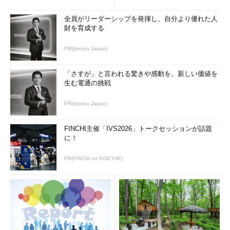
プで、修正計画によって主要なステークホルダーなどのエンゲー
全員がリーダーシップを発揮し、自分より優れた人
ジメントがあらためて確保された場合は、他の参加者に働きかけ
財を育成する
て次のステップについて最終決定を行うとよい。
PR(dentsu Japan)
ワークショップで醸成された機運を捉え、できるだけ早く、理
想的には1日以内に、最終決定に持ち込むことが極めて重要だ。
「さすが」と言われる驚きや感動を。新しい価値を
こうして決定された方針を基に確固たる計画を立てるのに必要な
生む電通の挑戦
追加情報があれば、迅速に収集する。
PR(dentsu Japan)
ステップ9．責任を確認する
FINCHI主催「IVS2026」トークセッションが話題
計画を確実なものにする。プロジェクトやプログラムがしばら
に！
く保留されていた場合、一部のリソースは割り当てが解除されて
おり、再度割り当てるか代わりのリソースを割り当てる必要があ
PR(FINCHI on GOETHE)
る。また、優先順位や計画が変更されている場合は、個々人とチ
ームが新しい枠組みの中での自らの責任を明確に確認することが
重要だ。
ステップ10．期待を再設定する