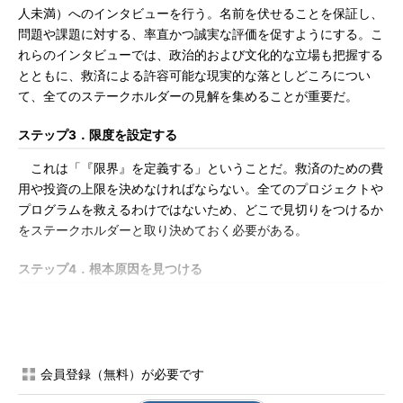
人未満）へのインタビューを行う。名前を伏せることを保証し、
問題や課題に対する、率直かつ誠実な評価を促すようにする。こ
れらのインタビューでは、政治的および文化的な立場も把握する
とともに、救済による許容可能な現実的な落としどころについ
て、全てのステークホルダーの見解を集めることが重要だ。
ステップ3．限度を設定する
これは「『限界』を定義する」ということだ。救済のための費
用や投資の上限を決めなければならない。全てのプロジェクトや
プログラムを救えるわけではないため、どこで見切りをつけるか
をステークホルダーと取り決めておく必要がある。
ステップ4．根本原因を見つける
通常、ステークホルダーとのインタビューでは幾つかの問題が
特定されるが、それらは一般的な言葉で語られる。例えば、「複
雑度が高い」「目標が不明確」といった具合だ。だが、こうした
問題認識では、問題に効果的に対処するのに必要な具体的な状況
会員登録（無料）が必要です
把握が欠けている。問題を掘り下げる質問を繰り返し、詳しい原