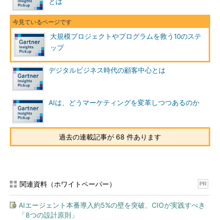
とは
クを特定し、それらを軽減する計画を立てなければならない。主
要なリスク領域には、複雑さ、技術、オペレーション、外部、組
織、スケジュール、財務などがある。
大規模プロジェクトやプログラムを救う10のステ
ップ
ステップ6．“戦争”に備える
主要なステークホルダーや意思決定者と集まり、行動計画を策
デジタルビジネス時代の顧客中心とは
定するための準備を行う。準備には以下が含まれる。
議題と時間配分を明記した会議進行表を前もって作成する
AIは、どうマーケティングを変革しつつあるのか
出席予定者全員に意見とフィードバックを求めておく
共同作業用ワークスペースを作り、ワークショップ前の情
報共有や準備と議論の促進につなげる
過去の連載記事が 68 件あります
議論や分析を支える事実や統計を含む資料、情報を全て用
意する
ステップ7．主要なステークホルダーのエンゲージメントをあら
関連資料（ホワイトペーパー）
PR
ためて確保する
AIエージェント本番導入約5%の壁を突破、CIOが実践すべき
準備が全て整ったら、主要なスポンサー、ステークホルダー、
「8つの設計原則」