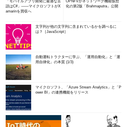
「モバイルアプリ開発に最適な言
OPNFVがネットワーク機能仮想
語はC#」――マイクロソフトがX
化の第2版「Brahmaputra」公開
amarinを買収へ
文字列が他の文字列に含まれているかを調べるに
は？［JavaScript］
自動運転トラクターに学ぶ、「運用自動化」と「運
用自律化」の本質 (1/3)
マイクロソフト、「Azure Stream Analytics」と「P
ower BI」の連携機能をリリース