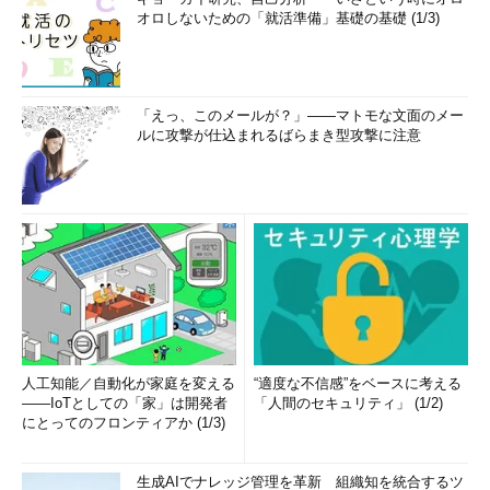
オロしないための「就活準備」基礎の基礎 (1/3)
「えっ、このメールが？」――マトモな文面のメー
ルに攻撃が仕込まれるばらまき型攻撃に注意
人工知能／自動化が家庭を変える
“適度な不信感”をベースに考える
――IoTとしての「家」は開発者
「人間のセキュリティ」 (1/2)
にとってのフロンティアか (1/3)
生成AIでナレッジ管理を革新 組織知を統合するツ