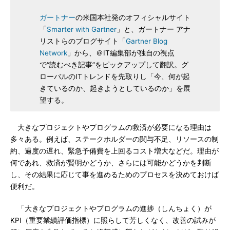
ガートナー
の米国本社発のオフィシャルサイト
「
Smarter with Gartner
」と、ガートナー アナ
リストらのブログサイト「
Gartner Blog
Network
」から、＠IT編集部が独自の視点
で“読むべき記事”をピックアップして翻訳。グ
ローバルのITトレンドを先取りし「今、何が起
きているのか、起きようとしているのか」を展
望する。
大きなプロジェクトやプログラムの救済が必要になる理由は
多々ある。例えば、ステークホルダーの関与不足、リソースの制
約、過度の遅れ、緊急予備費を上回るコスト増大などだ。理由が
何であれ、救済が賢明かどうか、さらには可能かどうかを判断
し、その結果に応じて事を進めるためのプロセスを決めておけば
便利だ。
「大きなプロジェクトやプログラムの進捗（しんちょく）が
KPI（重要業績評価指標）に照らして芳しくなく、改善の試みが