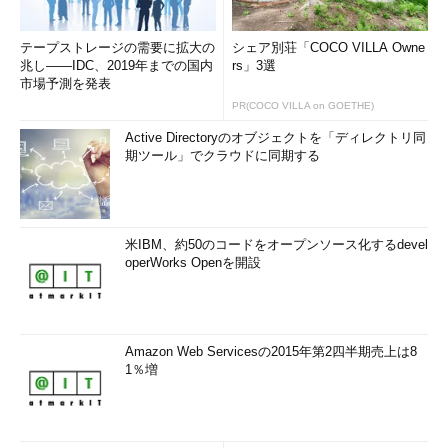
救済が進められ、主要なステークホルダーの責任が確認（また
は再確認）されたら、プロジェクトのプロファイル、形態、規模
テープストレージの需要に拡大の
シェア別荘「COCO VILLA Owne
がどのように変更されたかを、コアチーム以外にも周知する。
兆し――IDC、2019年までの国内
rs」3選
市場予測を発表
期待される結果や戦略的な整合性を強調し、変更の影響も明確
PR(COCO VILLA on GOETHE)
に説明する必要がある。フィードバックを歓迎する姿勢を示すの
Active Directoryのオブジェクトを「ディレクトリ同
もよいが、「新しい方針が決定され、それに基づいてプロジェク
期ツール」でクラウドに同期する
トが進んでいる」ことを明確に伝えなければならない。
出典：
How to Rescue a Major Project or Program in 10
Steps
（Smarter with Gartner）
米IBM、約50のコードをオープンソース化するdevel
operWorks Openを開設
筆者 Rob van der Meulen
Manager, Public Relations
Amazon Web Servicesの2015年第2四半期売上は8
1％増