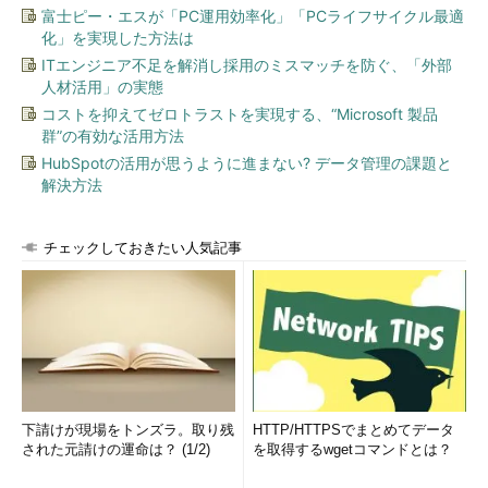
意思決定者を一堂に集める（出席者が向かい合うレイアウトの部
富士ピー・エスが「PC運用効率化」「PCライフサイクル最適
屋が理想的）。用意されたさまざまなシナリオを検討し、次のス
化」を実現した方法は
テップについて合意する。
ITエンジニア不足を解消し採用のミスマッチを防ぐ、「外部
人材活用」の実態
このワークショップは、実態の究明や新たな問題提起を行う場
コストを抑えてゼロトラストを実現する、“Microsoft 製品
ではない。そうした脱線を避けて議題に沿って議論を進めるのは
群”の有効な活用方法
主催者（多くの場合、プロジェクトマネジャー）の責任だ。答え
HubSpotの活用が思うように進まない? データ管理の課題と
を出すべき重要な問題は以下の通りだ。
解決方法
救済コストを考慮しても、ビジネスケース（投資対効果）
は有効か
チェックしておきたい人気記事
有効でない場合、救済の正当な根拠となる新しいビジネス
ケースを作成できるか
この段階では、プロジェクトやプログラムの打ち切りも、常に
選択肢として検討しなければならない。
ステップ8．前に進むことを決める
下請けが現場をトンズラ。取り残
HTTP/HTTPSでまとめてデータ
された元請けの運命は？ (1/2)
を取得するwgetコマンドとは？
プロジェクトやプログラムの打ち切りを決めた場合でも、ワー
クショップ後には大規模なフォローが必要になる。ワークショッ