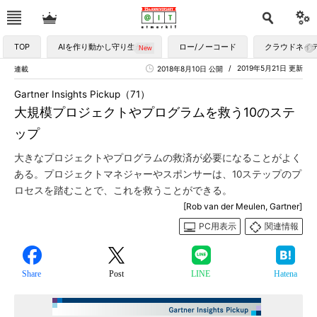
TOP
AIを作り動かし守り生かす
ロー/ノーコード
クラウドネイ
2019年5月21日 更新
連載
2018年8月10日 公開
Gartner Insights Pickup（71）
大規模プロジェクトやプログラムを救う10のステ
ップ
大きなプロジェクトやプログラムの救済が必要になることがよく
ある。プロジェクトマネジャーやスポンサーは、10ステップのプ
ロセスを踏むことで、これを救うことができる。
[Rob van der Meulen, Gartner]
PC用表示
関連情報
Share
Post
LINE
Hatena