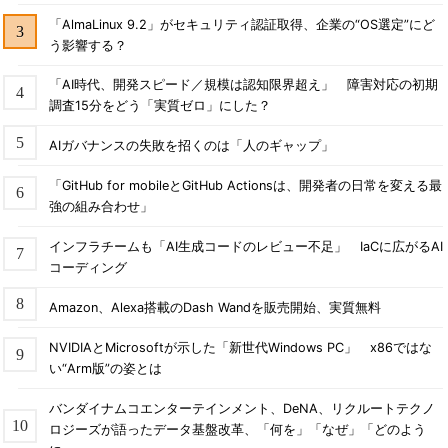
「AlmaLinux 9.2」がセキュリティ認証取得、企業の“OS選定”にど
う影響する？
「AI時代、開発スピード／規模は認知限界超え」 障害対応の初期
調査15分をどう「実質ゼロ」にした？
AIガバナンスの失敗を招くのは「人のギャップ」
「GitHub for mobileとGitHub Actionsは、開発者の日常を変える最
強の組み合わせ」
インフラチームも「AI生成コードのレビュー不足」 IaCに広がるAI
コーディング
Amazon、Alexa搭載のDash Wandを販売開始、実質無料
NVIDIAとMicrosoftが示した「新世代Windows PC」 x86ではな
い“Arm版”の姿とは
バンダイナムコエンターテインメント、DeNA、リクルートテクノ
ロジーズが語ったデータ基盤改革、「何を」「なぜ」「どのよう