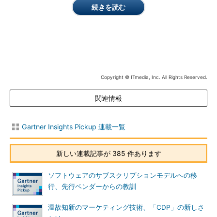
因を究明するとよい。こうした質問の1つのテクニックが、リー
続きを読む
ン生産方式などで使われる「5つのなぜ」と呼ばれるものだ。
例えば、車が動かない場合、「なぜ」の問いかけとそれに対す
る回答を次のように繰り返す。
1つ目の「なぜ」：バッテリーが上がっている
2つ目の「なぜ」：オルタネーターが機能していない
Copyright © ITmedia, Inc. All Rights Reserved.
3つ目の「なぜ」：オルタネーターベルトが切れている
関連情報
4つ目の「なぜ」：オルタネーターベルトが有効寿命より
はるかに長く使用され、交換されなかった
Gartner Insights Pickup 連載一覧
5つ目の「なぜ」：車が推奨サービススケジュールに従っ
てメンテナンスされていなかった（根本原因）
新しい連載記事が 385 件あります
ステップ5．リスクを評価する
ソフトウェアのサブスクリプションモデルへの移
これまで成果物の納品がなされていない場合、根本原因への対
行、先行ベンダーからの教訓
処が行われていない恐れがある。このため、そのまま救済を試み
るのは賢明ではないということになる。さらに、救済のプロセス
温故知新のマーケティング技術、「CDP」の新しさ
で新しい大きなリスクに直面する可能性もある。救済に伴うリス