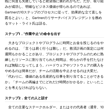
既に何度も失敗していると絶望感に襲われがちだ。だが、取り組
みが成功し、明確なビジネス価値が得られるのであれば、
Gartnerの10ステップのプロセスに従って、効果的な立て直しを
図るとよい」と、Gartnerのリサーチバイスプレジデントを務め
るマット・ライト氏は語る。
ステップ1．“作業中止”の命令を出す
大きなプロジェクトやプログラムに時間とお金を投じるのをや
めるのは、「言うは易く行うは難し」だ。救済計画の策定には何
週間もかかることがあり、プロジェクトやプログラムのために熟
練したリソースに割り当てられた時間は、何らかの手を打たなけ
れば無駄になってしまう。ハードウェアやソフトウェアの購入を
やめるのは簡単だが、チームの活動を中止させるのは大変だ。
「代わりに、価値のある生産的な仕事を割り当てることができる
か」「チームの再編までにどれだけ時間がかかるか」といったこ
とを考えなければならない。
ステップ2．全ての人と話す
全ての主要なステークホルダー、またはその代表者（通常、10