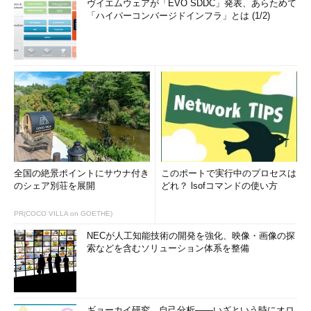
ヴイエムウェアが「EVO SDDC」発表、あらためて
「ハイパーコンバージドインフラ」とは (1/2)
全国の絶景ポイントにサウナ付き
このポートで実行中のプロセスは
のシェア別荘を展開
どれ？ lsofコマンドの使い方
PR(COCO VILLA on GOETHE)
NECが人工知能技術の開発を強化、映像・画像の探
索などを含むソリューション体系を整備
ギョーカイ研究、自己分析――いざという時にオロ