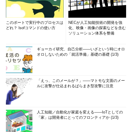
このポートで実行中のプロセスは
NECが人工知能技術の開発を強
どれ？ lsofコマンドの使い方
化、映像・画像の探索などを含む
ソリューション体系を整備
ギョーカイ研究、自己分析――いざという時にオロ
オロしないための「就活準備」基礎の基礎 (1/3)
「えっ、このメールが？」――マトモな文面のメー
ルに攻撃が仕込まれるばらまき型攻撃に注意
人工知能／自動化が家庭を変える――IoTとしての
「家」は開発者にとってのフロンティアか (1/3)