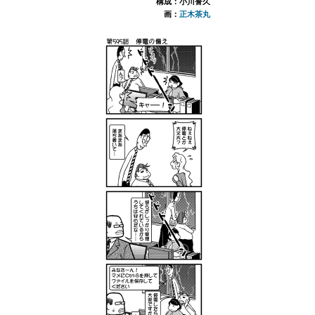
構成：小川誉久
画：
正木茶丸