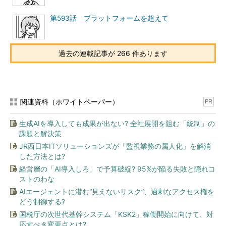
第593話 プラットフォームを超えて
過去の連載記事が 266 件あります
関連資料（ホワイトペーパー）
PR
生成AIを導入しても成果が出ない? 全社展開を阻む「統制」の
課題と解決策
JR西日本ITソリューションズが「監視業務の属人化」を解消
した方法とは?
経営層の「AI導入しろ」で予算破綻? 95%が陥る失敗と隠れコ
ストのわな
AIエージェントに潜む“見えないリスク”、過剰なアクセス権を
どう制御する?
国税庁の次世代基幹システム「KSK2」稼働開始に向けて、対
応すべき変更点とは?