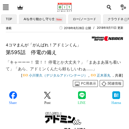
TOP
AIを作り動かし守り生かす
ロー/ノーコード
クラウドネイ
2018年9月11日 更新
連載
2018年8月28日 公開
4コマまんが「がんばれ！アドミンくん」
第595話 停電の備え
「キャーーー！ 雷！！ 停電とか大丈夫？」「まあまあ落ち着い
て」「あら、アドミンくんたら頼もしいわぁ……」
[
小川誉久（デジタルアドバンテージ）
,
正木茶丸
，共著]
PC用表示
関連情報
Share
Post
LINE
Hatena