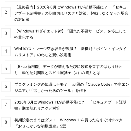
【最終案内】2026年6月にWindows 11が起動不能に？ 「セキュ
アブート証明書」の期限切れリスクと対策、起動しなくなった場合
の対応策
【Windows 11ダイエット術】「隠れた不要サービス」を停止して
軽量化する
Win11のストレージ空き容量が激減？ 新機能「ポイントインタイ
ムリストア」のわなと賢い設定術
【Excel新機能】データが増えるたびに数式を直すのはもう終わ
り。動的配列関数とスピル演算子（#）の威力とは
プログラミングの知識は不要？ 話題の「Claude Code」で非エン
ジニアが「欲しかったあのツール」を作る
2026年6月にWindows 11が起動不能に？ 「セキュアブート証明
書」期限切れリスクと対策
初期設定のままはダメ！ Windows 11を買ったらすぐ消すべき
「おせっかいな初期設定」5選