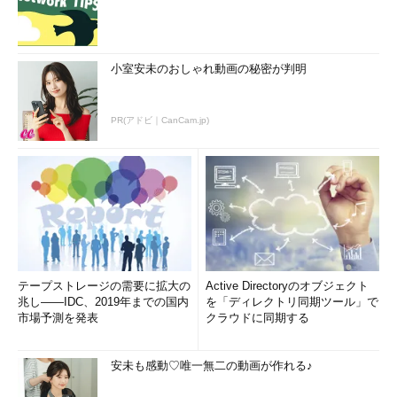
小室安未のおしゃれ動画の秘密が判明
PR(アドビ｜CanCam.jp)
テープストレージの需要に拡大の
Active Directoryのオブジェクト
兆し――IDC、2019年までの国内
を「ディレクトリ同期ツール」で
市場予測を発表
クラウドに同期する
安未も感動♡唯一無二の動画が作れる♪