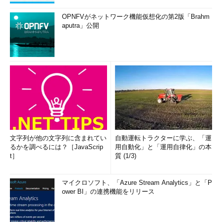
OPNFVがネットワーク機能仮想化の第2版「Brahm
aputra」公開
文字列が他の文字列に含まれてい
自動運転トラクターに学ぶ、「運
るかを調べるには？［JavaScrip
用自動化」と「運用自律化」の本
t］
質 (1/3)
マイクロソフト、「Azure Stream Analytics」と「P
ower BI」の連携機能をリリース