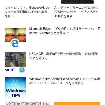
マイクロソフト、GeneeのAIスケ
AI／ディープラーニングに特化、
ジュール管理機能をOffice 365に
GPUサーバ続々──HPEとIBMが
統合へ
新製品を発表
Microsoft Edge、「WebVR」を積極サポートへ──F
irefox／Chromeなどと共同で
NECとGE、産業IoT分野で包括的提携 第4次産業
革命を見据え
Windows Server 2016のNano Serverインストール用
のUSBメモリ／ISOイメージを作成する