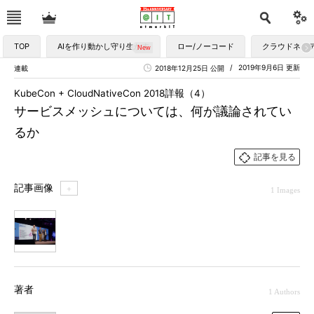
TOP
AIを作り動かし守り生かす
ロー/ノーコード
クラウドネイ
2019年9月6日 更新
連載
2018年12月25日 公開
KubeCon + CloudNativeCon 2018詳報（4）
サービスメッシュについては、何が議論されてい
るか
記事を見る
記事画像
＋
1 Images
1
著者
1 Authors