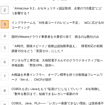
「AlmaLinux 9.2」がセキュリティ認証取得、企業の“OS選定”にど
う影響する？
インフラチームも「AI生成コードのレビュー不足」 IaCに広がるAI
コーディング
国内VMwareクラウド事業者を大量切り捨て 残るのは数社のみ
「AI時代、開発スピード／規模は認知限界超え」 障害対応の初期
調査15分をどう「実質ゼロ」にした？
デジタル庁と厚労省、大病院電子カルテのクラウドネイティブ化へ
本格始動 「野良VPN」脱却へ
AI推論を本番インフラへ オープン標準を担う分散推論フレームワ
ーク「llm-d」、CNCFが採択
COBOLも古いJavaももう“塩漬け”にしなくていい？ AIを制御し
「数年を数日まで」短縮できるレガシー刷新の今
COBOL、Java、PL/I――「レガシー刷新できない理由」は技術者不