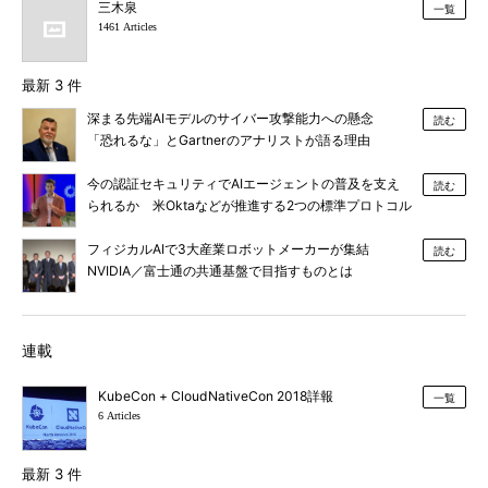
三木泉
一覧
1461 Articles
最新 3 件
深まる先端AIモデルのサイバー攻撃能力への懸念
読む
「恐れるな」とGartnerのアナリストが語る理由
今の認証セキュリティでAIエージェントの普及を支え
読む
られるか 米Oktaなどが推進する2つの標準プロトコル
とは
フィジカルAIで3大産業ロボットメーカーが集結
読む
NVIDIA／富士通の共通基盤で目指すものとは
連載
KubeCon + CloudNativeCon 2018詳報
一覧
6 Articles
最新 3 件