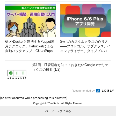
GitやDockerと連携するPuppet運
Swiftのカスタムクラスの作り方
用テクニック、filebucketによる
――プロトコル、サブクラス、イ
自動バックアップ、GUIのPupp
ニシャライザー、タイププロパテ
e...
ィメソッドのオーバーライド...
第1回 IT管理者も知っておきたいGoogleアナリテ
ィクスの概要 (1/2)
Recommended by
[an error occurred while processing this directive]
Copyright © ITmedia Inc. All Rights Reserved.
ページトップに戻る