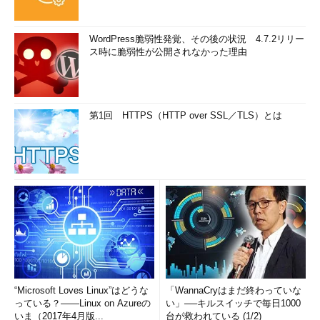
WordPress脆弱性発覚、その後の状況 4.7.2リリー
ス時に脆弱性が公開されなかった理由
第1回 HTTPS（HTTP over SSL／TLS）とは
“Microsoft Loves Linux”はどうな
「WannaCryはまだ終わっていな
っている？――Linux on Azureの
い」──キルスイッチで毎日1000
いま（2017年4月版...
台が救われている (1/2)