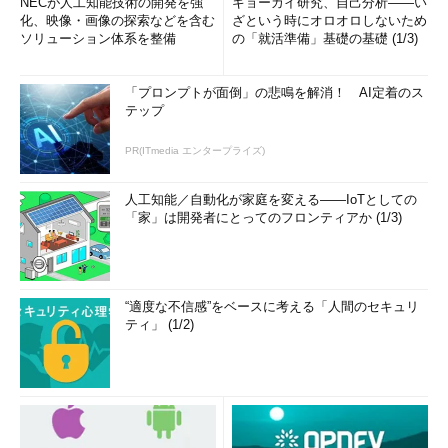
NECが人工知能技術の開発を強
ギョーカイ研究、自己分析――い
化、映像・画像の探索などを含む
ざという時にオロオロしないため
ソリューション体系を整備
の「就活準備」基礎の基礎 (1/3)
「プロンプトが面倒」の悲鳴を解消！ AI定着のス
テップ
PR(ITmedia エンタープライズ)
人工知能／自動化が家庭を変える――IoTとしての
「家」は開発者にとってのフロンティアか (1/3)
“適度な不信感”をベースに考える「人間のセキュリ
ティ」 (1/2)