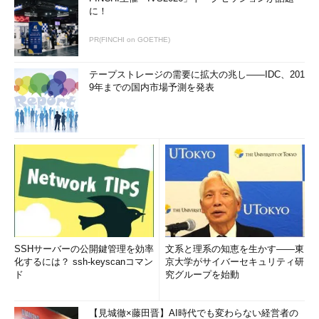
に！
PR(FINCHI on GOETHE)
テープストレージの需要に拡大の兆し――IDC、201
9年までの国内市場予測を発表
SSHサーバーの公開鍵管理を効率
文系と理系の知恵を生かす――東
化するには？ ssh-keyscanコマン
京大学がサイバーセキュリティ研
ド
究グループを始動
【見城徹×藤田晋】AI時代でも変わらない経営者の