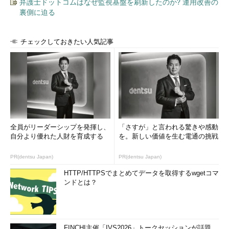
弁護士ドットコムはなぜ監視基盤を刷新したのか? 運用改善の
裏側に迫る
チェックしておきたい人気記事
全員がリーダーシップを発揮し、
「さすが」と言われる驚きや感動
自分より優れた人財を育成する
を。新しい価値を生む電通の挑戦
PR(dentsu Japan)
PR(dentsu Japan)
HTTP/HTTPSでまとめてデータを取得するwgetコマ
ンドとは？
FINCHI主催「IVS2026」トークセッションが話題