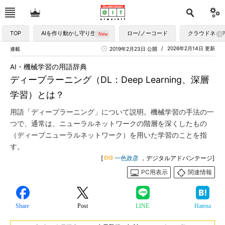
TOP
AIを作り動かし守り生かす
ロー/ノーコード
クラウドネイ
2026年2月14日 更新
連載
2019年2月23日 公開
AI・機械学習の用語辞典
ディープラーニング（DL：Deep Learning、深層
学習）とは？
用語「ディープラーニング」について説明。機械学習の手法の一
つで、通常は、ニューラルネットワークの階層を深くしたもの
（ディープニューラルネットワーク）を用いた学習のことを指
す。
[
一色政彦
，デジタルアドバンテージ]
PC用表示
関連情報
Share
Post
LINE
Hatena