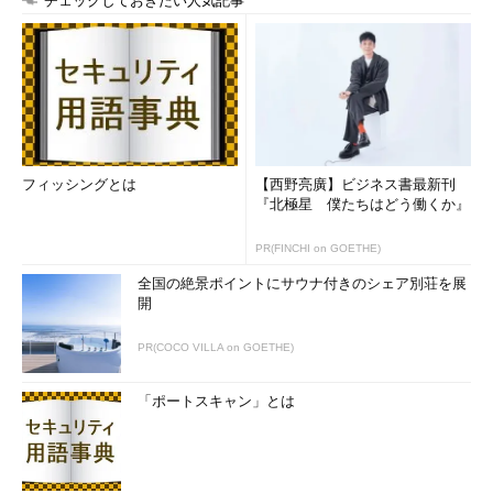
チェックしておきたい人気記事
フィッシングとは
【西野亮廣】ビジネス書最新刊
『北極星 僕たちはどう働くか』
PR(FINCHI on GOETHE)
全国の絶景ポイントにサウナ付きのシェア別荘を展
開
PR(COCO VILLA on GOETHE)
「ポートスキャン」とは