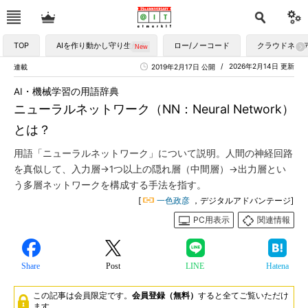
TOP
AIを作り動かし守り生かす
ロー/ノーコード
クラウドネイ
2026年2月14日 更新
連載
2019年2月17日 公開
AI・機械学習の用語辞典
ニューラルネットワーク（NN：Neural Network）
とは？
用語「ニューラルネットワーク」について説明。人間の神経回路
を真似して、入力層→1つ以上の隠れ層（中間層）→出力層とい
う多層ネットワークを構成する手法を指す。
[
一色政彦
，デジタルアドバンテージ]
PC用表示
関連情報
Share
Post
LINE
Hatena
この記事は会員限定です。
会員登録（無料）
すると全てご覧いただけ
ます。