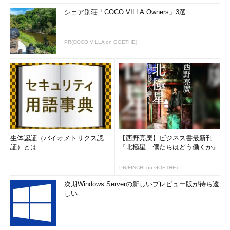
シェア別荘「COCO VILLA Owners」3選
PR(COCO VILLA on GOETHE)
生体認証（バイオメトリクス認
【西野亮廣】ビジネス書最新刊
証）とは
『北極星 僕たちはどう働くか』
PR(FINCHI on GOETHE)
次期Windows Serverの新しいプレビュー版が待ち遠
しい