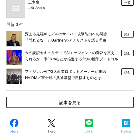
三木泉
一覧
1461 Articles
最新 3 件
深まる先端AIモデルのサイバー攻撃能力への懸念
読む
「恐れるな」とGartnerのアナリストが語る理由
今の認証セキュリティでAIエージェントの普及を支え
読む
られるか 米Oktaなどが推進する2つの標準プロトコル
とは
フィジカルAIで3大産業ロボットメーカーが集結
読む
NVIDIA／富士通の共通基盤で目指すものとは
記事を見る
Share
Post
LINE
Hatena