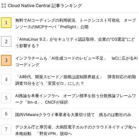
Cloud Native Central 記事ランキング
無料でAIコーディングの利用状況、トークンコスト可視化 オープ
ンソースのMCPサーバ「Preflight」公開
「AlmaLinux 9.2」がセキュリティ認証取得、企業の“OS選定”にど
う影響する？
インフラチームも「AI生成コードのレビュー不足」 IaCに広がるAI
コーディング
「AI時代、開発スピード／規模は認知限界超え」 障害対応の初期
調査15分をどう「実質ゼロ」にした？
AI推論を本番インフラへ オープン標準を担う分散推論フレームワ
ーク「llm-d」、CNCFが採択
国内VMwareクラウド事業者を大量切り捨て 残るのは数社のみ
デジタル庁と厚労省、大病院電子カルテのクラウドネイティブ化へ
本格始動 「野良VPN」脱却へ