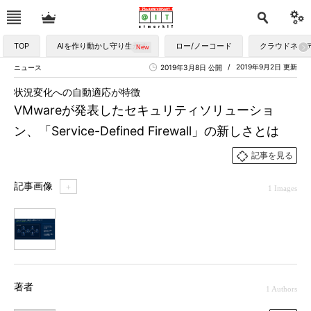
TOP
AIを作り動かし守り生かす
ロー/ノーコード
クラウドネイ
2019年9月2日 更新
ニュース
2019年3月8日 公開
状況変化への自動適応が特徴
VMwareが発表したセキュリティソリューショ
ン、「Service-Defined Firewall」の新しさとは
記事を見る
記事画像
＋
1 Images
1
著者
1 Authors